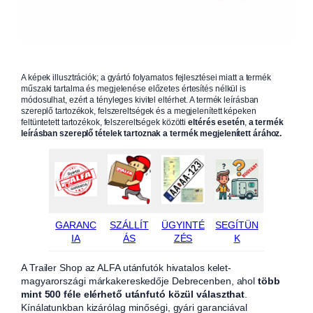
A képek illusztrációk; a gyártó folyamatos fejlesztései miatt a termék
műszaki tartalma és megjelenése előzetes értesítés nélkül is
módosulhat, ezért a tényleges kivitel eltérhet. A termék leírásban
szereplő tartozékok, felszereltségek és a megjelenített képeken
feltüntetett tartozékok, felszereltségek közötti
eltérés esetén
,
a termék
leírásban szereplő tételek tartoznak a termék megjelenített árához.
GARANC
SZÁLLÍT
ÜGYINTÉ
SEGÍTÜN
IA
ÁS
ZÉS
K
A Trailer Shop az ALFA utánfutók hivatalos kelet-
magyarországi márkakereskedője Debrecenben, ahol
több
mint 500 féle elérhető utánfutó közül választhat
.
Kínálatunkban kizárólag minőségi, gyári garanciával