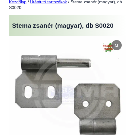
Kezdőlap
/
Utánfutó tartozékok
/ Stema zsanér (magyar), db
S0020
Stema zsanér (magyar), db S0020