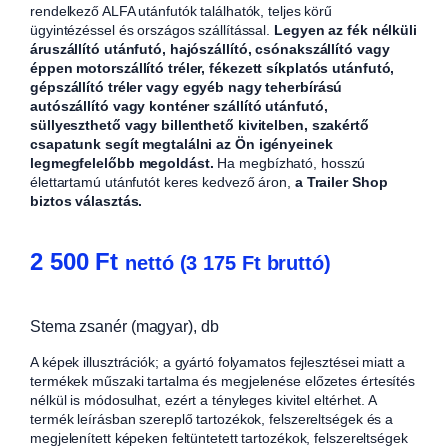
rendelkező ALFA utánfutók találhatók, teljes körű
ügyintézéssel és országos szállítással.
Legyen az fék nélküli
áruszállító utánfutó, hajószállító, csónakszállító vagy
éppen motorszállító tréler, fékezett síkplatós utánfutó,
gépszállító tréler vagy egyéb nagy teherbírású
autószállító vagy konténer szállító utánfutó,
süllyeszthető vagy billenthető kivitelben, szakértő
csapatunk segít megtalálni az Ön igényeinek
legmegfelelőbb megoldást.
Ha megbízható, hosszú
élettartamú utánfutót keres kedvező áron,
a Trailer Shop
biztos választás.
2 500
Ft
nettó (
3 175
Ft
bruttó)
Stema zsanér (magyar), db
A képek illusztrációk; a gyártó folyamatos fejlesztései miatt a
termékek műszaki tartalma és megjelenése előzetes értesítés
nélkül is módosulhat, ezért a tényleges kivitel eltérhet. A
termék leírásban szereplő tartozékok, felszereltségek és a
megjelenített képeken feltüntetett tartozékok, felszereltségek