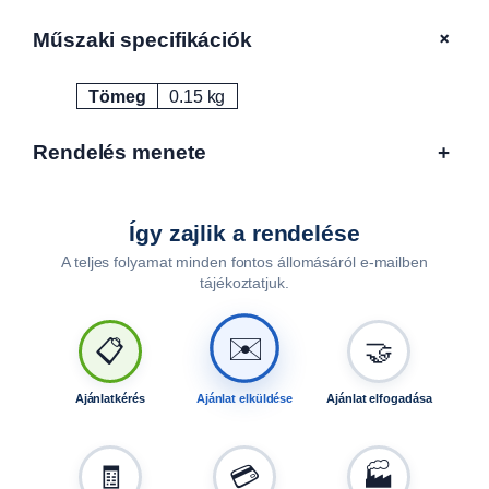
)
,
+
Műszaki specifikációk
d
b
Tömeg
0.15 kg
Attribútumok
Érték
S
0
Rendelés menete
+
0
2
0
m
Így zajlik a rendelése
e
A teljes folyamat minden fontos állomásáról e-mailben
n
tájékoztatjuk.
n
y
✉️
📋
🤝
i
s
é
Ajánlatkérés
Ajánlat elküldése
Ajánlat elfogadása
g
🧾
💳
🏭