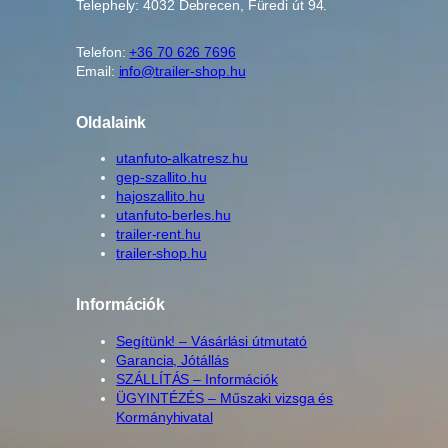
Telephely: 4032 Debrecen, Füredi út 94.
Telefon:
+36 70 626 7696
Email:
info@trailer-shop.hu
Oldalaink
utanfuto-alkatresz.hu
gep-szallito.hu
hajoszallito.hu
utanfuto-berles.hu
trailer-rent.hu
trailer-shop.hu
Információk
Segítünk! – Vásárlási útmutató
Garancia, Jótállás
SZÁLLÍTÁS – Információk
ÜGYINTÉZÉS – Műszaki vizsga és
Kormányhivatal