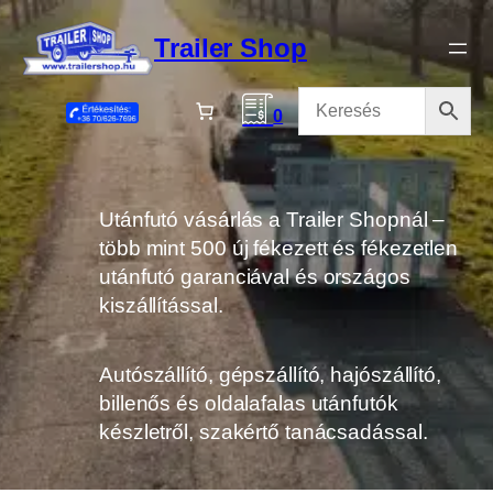
Ugrás
a
Trailer Shop
tartalomhoz
0
Utánfutó vásárlás a Trailer Shopnál –
több mint 500 új fékezett és fékezetlen
utánfutó garanciával és országos
kiszállítással.
Autószállító, gépszállító, hajószállító,
billenős és oldalafalas utánfutók
készletről, szakértő tanácsadással.