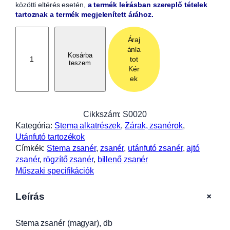
közötti eltérés esetén,
a termék leírásban szereplő tételek
tartoznak a termék megjelenített árához.
S
Áraj
t
ánla
e
Kosárba
tot
teszem
m
Kér
a
ek
z
s
a
Cikkszám:
S0020
n
Kategória:
Stema alkatrészek
, 
Zárak, zsanérok
, 
é
Utánfutó tartozékok
r
Címkék:
Stema zsanér
, 
zsanér
, 
utánfutó zsanér
, 
ajtó
(
zsanér
, 
rögzítő zsanér
, 
billenő zsanér
m
Műszaki specifikációk
a
g
+
Leírás
y
a
Stema zsanér (magyar), db
r