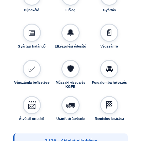
Díjbekérő
Előleg
Gyártás
📅
🔔
📄
Gyártási határidő
Elkészülési értesítő
Végszámla
✅
🛡️
🚘
Végszámla befizetése
Műszaki vizsga és
Forgalomba helyezés
KGFB
📨
🚛
🏁
Átvételi értesítő
Utánfutó átvétele
Rendelés lezárása
2 / 15 – Ajánlat elküldése