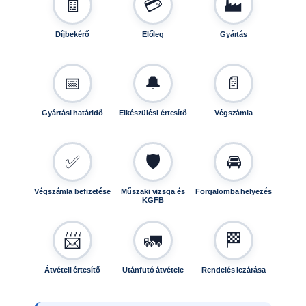
🧾
💳
🏭
P
R
Díjbekérő
Előleg
Gyártás
-
h
e
📅
🔔
📄
z
4
0
Gyártási határidő
Elkészülési értesítő
Végszámla
7
-
1
✅
🛡️
🚘
m
e
Végszámla befizetése
Műszaki vizsga és
Forgalomba helyezés
KGFB
n
n
y
📨
🚛
🏁
i
s
Átvételi értesítő
Utánfutó átvétele
Rendelés lezárása
é
g