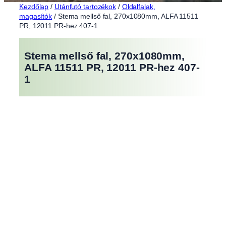
Kezdőlap
/
Utánfutó tartozékok
/
Oldalfalak,
magasítók
/ Stema mellső fal, 270x1080mm, ALFA 11511
PR, 12011 PR-hez 407-1
Stema mellső fal, 270x1080mm,
ALFA 11511 PR, 12011 PR-hez 407-
1