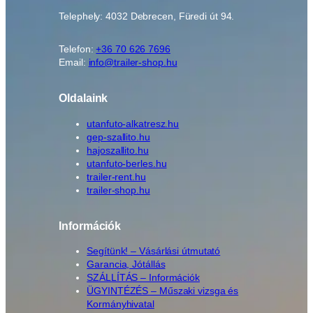
Telephely: 4032 Debrecen, Füredi út 94.
Telefon:
+36 70 626 7696
Email:
info@trailer-shop.hu
Oldalaink
utanfuto-alkatresz.hu
gep-szallito.hu
hajoszallito.hu
utanfuto-berles.hu
trailer-rent.hu
trailer-shop.hu
Információk
Segítünk! – Vásárlási útmutató
Garancia, Jótállás
SZÁLLÍTÁS – Információk
ÜGYINTÉZÉS – Műszaki vizsga és
Kormányhivatal