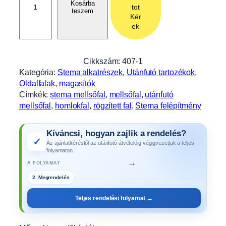
e
Kosárba
tot
teszem
m
Kér
a
ek
m
e
l
Cikkszám:
407-1
l
Kategória:
Stema alkatrészek
, 
Utánfutó tartozékok
, 
s
Oldalfalak, magasítók
ő
Címkék:
stema mellsőfal
, 
mellsőfal
, 
utánfutó
f
mellsőfal
, 
homlokfal
, 
rögzített fal
, 
Stema felépítmény
a
l
Kíváncsi, hogyan zajlik a rendelés?
,
✓
Az ajánlatkéréstől az utánfutó átvételéig végigvezetjük a teljes
2
folyamaton.
7
→
A FOLYAMAT
0
2. Megrendelés
x
1
Teljes rendelési folyamat →
0
8
0