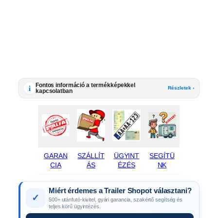
Fontos információ a termékképekkel
i
Részletek ›
kapcsolatban
GARAN
SZÁLLÍT
ÜGYINT
SEGÍTÜ
CIA
ÁS
ÉZÉS
NK
Miért érdemes a Trailer Shopot választani?
✓
500+ utánfutó-kivitel, gyári garancia, szakértő segítség és
teljes körű ügyintézés.