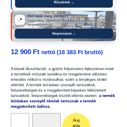
Részletek →
Hol talál meg minket?
📍
Trailer Shop • Debrecen – telephely, elérhetőség és
útvonaltervezés.
Megmutatjuk →
12 900
Ft
nettó (
16 383
Ft
bruttó)
A képek illusztrációk; a gyártó folyamatos fejlesztései miatt
a termékek műszaki tartalma és megjelenése előzetes
értesítés nélkül is módosulhat, ezért a tényleges kivitel
eltérhet. A termék leírásban szereplő tartozékok,
felszereltségek és a megjelenített képeken feltüntetett
tartozékok, felszereltségek közötti eltérés esetén,
a termék
leírásban szereplő tételek tartoznak a termék
megjelenített árához.
S
Áraj
t
ánla