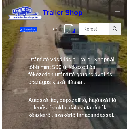
Ugrás
a
Trailer Shop
tartalomhoz
0
Utánfutó vásárlás a Trailer Shopnál –
több mint 500 új fékezett és
fékezetlen utánfutó garanciával és
országos kiszállítással.
Autószállító, gépszállító, hajószállító,
billenős és oldalafalas utánfutók
készletről, szakértő tanácsadással.