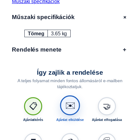
Műszaki specifikációk
m
m
+
Műszaki specifikációk
,
A
Tömeg
3.65 kg
L
Attribútumok
Érték
F
A
Rendelés menete
+
1
1
5
Így zajlik a rendelése
1
A teljes folyamat minden fontos állomásáról e-mailben
1
tájékoztatjuk.
P
R
,
✉️
📋
🤝
1
2
Ajánlatkérés
Ajánlat elküldése
Ajánlat elfogadása
0
1
1