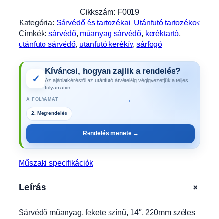
m
Cikkszám:
F0019
ű
Kategória:
Sárvédő és tartozékai
, 
Utánfutó tartozékok
a
Címkék:
sárvédő
, 
műanyag sárvédő
, 
keréktartó
, 
n
utánfutó sárvédő
, 
utánfutó kerékív
, 
sárfogó
y
a
Kíváncsi, hogyan zajlik a rendelés?
g
✓
Az ajánlatkéréstől az utánfutó átvételéig végigvezetjük a teljes
,
folyamaton.
f
→
A FOLYAMAT
e
2. Megrendelés
k
e
Rendelés menete →
t
e
s
Műszaki specifikációk
z
í
+
Leírás
n
ű
Sárvédő műanyag, fekete színű, 14″, 220mm széles
,