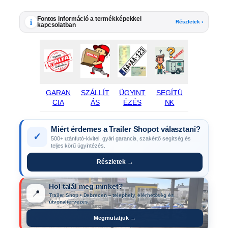
Fontos információ a termékképekkel
i
Részletek ›
kapcsolatban
GARAN
SZÁLLÍT
ÜGYINT
SEGÍTÜ
CIA
ÁS
ÉZÉS
NK
Miért érdemes a Trailer Shopot választani?
✓
500+ utánfutó-kivitel, gyári garancia, szakértő segítség és
teljes körű ügyintézés.
Részletek →
Hol talál meg minket?
📍
Trailer Shop • Debrecen – telephely, elérhetőség és
útvonaltervezés.
Megmutatjuk →