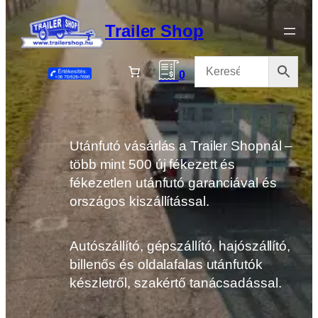
Ugrás
a
Trailer Shop
tartalomhoz
0
Utánfutó vásárlás a Trailer Shopnál –
több mint 500 új fékezett és
fékezetlen utánfutó garanciával és
országos kiszállítással.
Autószállító, gépszállító, hajószállító,
billenős és oldalafalas utánfutók
készletről, szakértő tanácsadással.