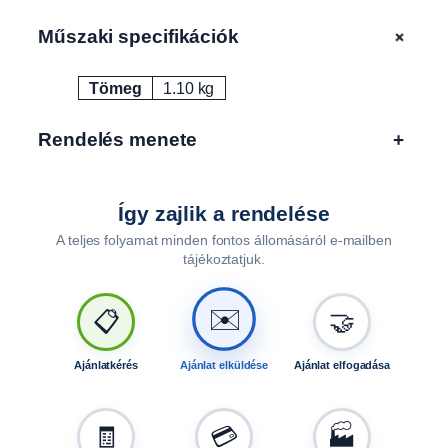
1
4
+
Műszaki specifikációk
"
,
Tömeg
1.10 kg
Attribútumok
Érték
2
2
Rendelés menete
+
0
m
m
s
Így zajlik a rendelése
z
A teljes folyamat minden fontos állomásáról e-mailben
é
tájékoztatjuk.
l
e
✉️
📋
🤝
s
F
0
Ajánlatkérés
Ajánlat elküldése
Ajánlat elfogadása
0
1
9
🧾
💳
🏭