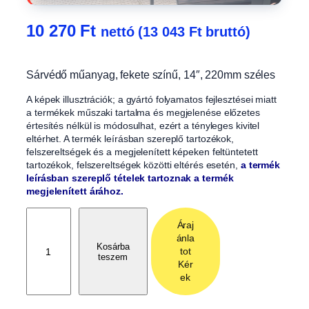
10 270
Ft
nettó (
13 043
Ft
bruttó)
Sárvédő műanyag, fekete színű, 14″, 220mm széles
A képek illusztrációk; a gyártó folyamatos fejlesztései miatt
a termékek műszaki tartalma és megjelenése előzetes
értesítés nélkül is módosulhat, ezért a tényleges kivitel
eltérhet. A termék leírásban szereplő tartozékok,
felszereltségek és a megjelenített képeken feltüntetett
tartozékok, felszereltségek közötti eltérés esetén,
a termék
leírásban szereplő tételek tartoznak a termék
megjelenített árához.
S
Áraj
á
ánla
r
Kosárba
tot
teszem
v
Kér
é
ek
d
ő