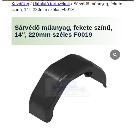
Kezdőlap
/
Utánfutó tartozékok
/ Sárvédő műanyag, fekete
színű, 14″, 220mm széles F0019
Sárvédő műanyag, fekete színű,
14″, 220mm széles F0019