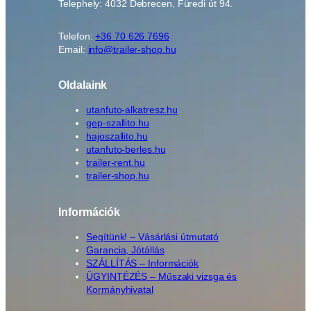
Telephely: 4032 Debrecen, Füredi út 94.
Telefon:
+36 70 626 7696
Email:
info@trailer-shop.hu
Oldalaink
utanfuto-alkatresz.hu
gep-szallito.hu
hajoszallito.hu
utanfuto-berles.hu
trailer-rent.hu
trailer-shop.hu
Információk
Segítünk! – Vásárlási útmutató
Garancia, Jótállás
SZÁLLÍTÁS – Információk
ÜGYINTÉZÉS – Műszaki vizsga és
Kormányhivatal