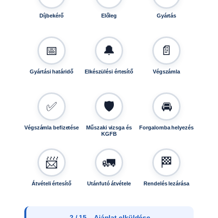
m
e
Díjbekérő
Előleg
Gyártás
n
n
y
📅
🔔
📄
i
s
Gyártási határidő
Elkészülési értesítő
Végszámla
é
g
✅
🛡️
🚘
Végszámla befizetése
Műszaki vizsga és
Forgalomba helyezés
KGFB
📨
🚛
🏁
Átvételi értesítő
Utánfutó átvétele
Rendelés lezárása
2 / 15 – Ajánlat elküldése