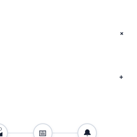
+
+

📅
🔔