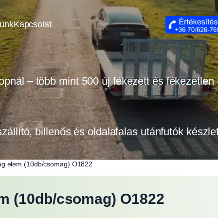
lunk
Kapcsolat
opnál – több mint 500 új fékezett és fékezetlen
szállító, billenős és oldalafalas utánfutók készl
ag elem (10db/csomag) O1822
em (10db/csomag) O1822