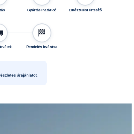
tás
Gyártási határidő
Elkészülési értesítő

🏁
átvétele
Rendelés lezárása
észletes árajánlatot.