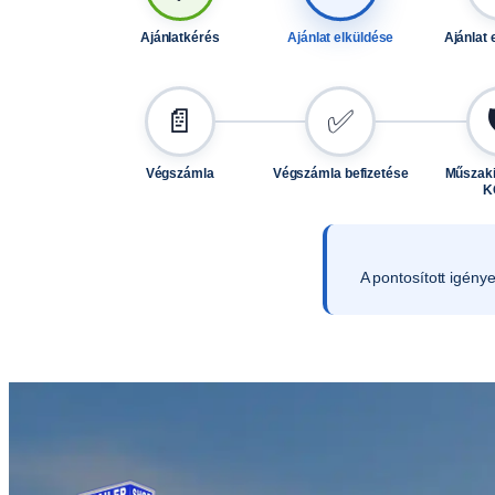
Ajánlatkérés
Ajánlat elküldése
Ajánlat 
📄
✅
Végszámla
Végszámla befizetése
Műszaki
K
A pontosított igény