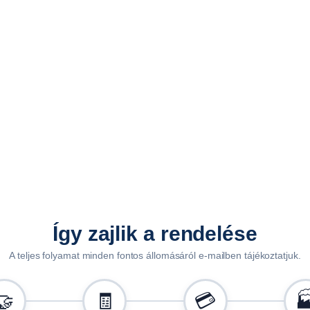
d
b
/
c
s
o
m
a
g
)
O
1
8
Így zajlik a rendelése
2
A teljes folyamat minden fontos állomásáról e-mailben tájékoztatjuk.
2
m
e
🤝
🧾
💳
