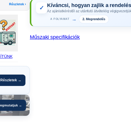
Részletek ›
Kíváncsi, hogyan zajlik a rendelé
z
✓
Az ajánlatkéréstől az utánfutó átvételéig végigvezetjük
í
2. Megrendelés
→
A FOLYAMAT
t
ő
m
Műszaki specifikációk
ű
a
ÍTÜNK
n
y
a
g
Részletek →
e
l
e
egmutatjuk →
m
(
1
0