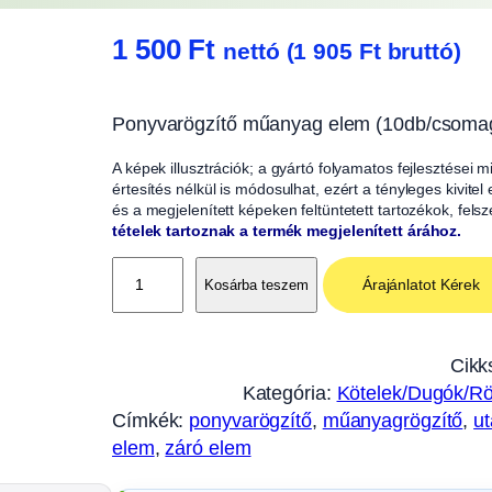
1 500
Ft
nettó (
1 905
Ft
bruttó)
Ponyvarögzítő műanyag elem (10db/csoma
A képek illusztrációk; a gyártó folyamatos fejlesztései
értesítés nélkül is módosulhat, ezért a tényleges kivitel
és a megjelenített képeken feltüntetett tartozékok, fels
tételek tartoznak a termék megjelenített árához.
P
Árajánlatot Kérek
Kosárba teszem
o
n
y
Cikk
v
Kategória:
Kötelek/Dugók/Rö
a
Címkék:
ponyvarögzítő
, 
műanyagrögzítő
, 
ut
r
elem
, 
záró elem
ö
g