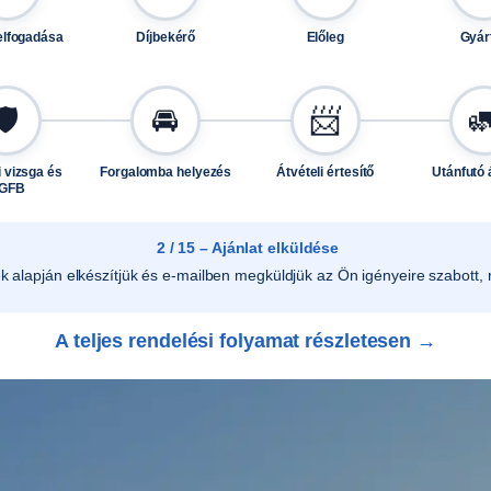
n
n
elfogadása
Díjbekérő
Előleg
Gyár
y
i
s
🛡️
🚘
📨

é
g
 vizsga és
Forgalomba helyezés
Átvételi értesítő
Utánfutó 
GFB
2 / 15 – Ajánlat elküldése
ek alapján elkészítjük és e-mailben megküldjük az Ön igényeire szabott, r
A teljes rendelési folyamat részletesen →