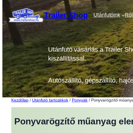
Ugrás
a
Trailer Shop
Utánfutóink
Ró
tartalomhoz
Utánfutó vásárlás a Trailer Sh
kiszállítással.
Autószállító, gépszállító, hajó
Kezdőlap
/
Utánfutó tartozékok
/
Ponyvák
/ Ponyvarögzítő műany
Ponyvarögzítő műanyag el