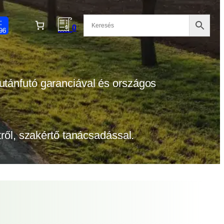
0
 utánfutó garanciával és országos
etről, szakértő tanácsadással.