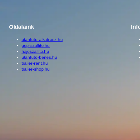
Oldalaink
Inf
utanfuto-alkatresz.hu
gep-szallito.hu
hajoszallito.hu
utanfuto-berles.hu
trailer-rent.hu
trailer-shop.hu