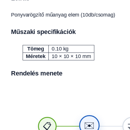
Ponyvarögzítő műanyag elem (10db/csomag)
Műszaki specifikációk
Tömeg
0.10 kg
Attribútumok
Érték
Méretek
10 × 10 × 10 mm
Rendelés menete
✉️
📋