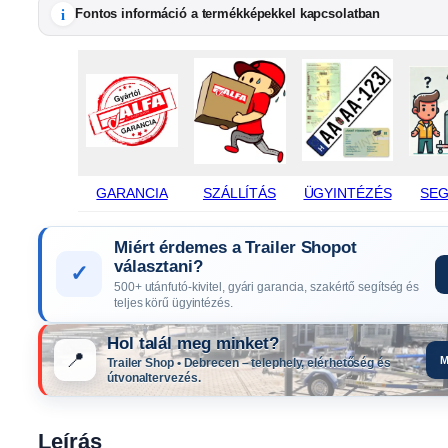
i
Fontos információ a termékképekkel kapcsolatban
GARANCIA
SZÁLLÍTÁS
ÜGYINTÉZÉS
SEG
Miért érdemes a Trailer Shopot
választani?
✓
500+ utánfutó-kivitel, gyári garancia, szakértő segítség és
teljes körű ügyintézés.
Hol talál meg minket?
📍
M
Trailer Shop • Debrecen – telephely, elérhetőség és
útvonaltervezés.
Leírás