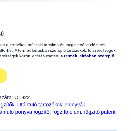
g)
 miatt a termékek műszaki tartalma és megjelenése előzetes
 eltérhet. A termék leírásban szereplő tartozékok, felszereltségek
zereltségek közötti eltérés esetén,
a termék leírásban szereplő
szám:
O1822
gzítők
, 
Utánfutó tartozékok
, 
Ponyvák
ánfutó ponyva rögzítő
, 
rögzítő elem
, 
rögzítő patent