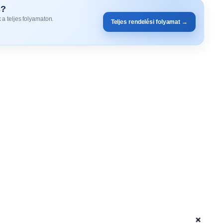
s?
 a teljes folyamaton.
Teljes rendelési folyamat →
+