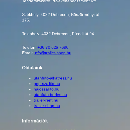
Tenderszakértő Projektmenedzsment Kft.
Székhely: 4032 Debrecen, Böszörményi út
175.
Telephely: 4032 Debrecen, Füredi út 94.
Telefon:
+36 70 626 7696
Email:
info@trailer-shop.hu
Oldalaink
utanfuto-alkatresz.hu
gep-szallito.hu
hajoszallito.hu
utanfuto-berles.hu
trailer-rent.hu
trailer-shop.hu
Információk