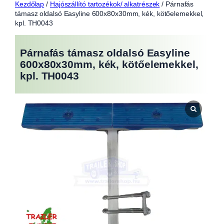
Kezdőlap
/
Hajószállító tartozékok/ alkatrészek
/ Párnafás
támasz oldalsó Easyline 600x80x30mm, kék, kötőelemekkel,
kpl. TH0043
Párnafás támasz oldalsó Easyline
600x80x30mm, kék, kötőelemekkel,
kpl. TH0043