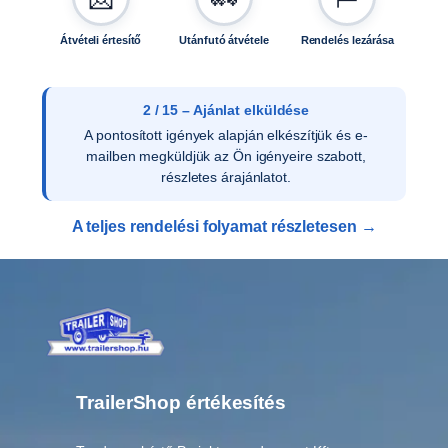
,
k
Átvételi értesítő
Utánfutó átvétele
Rendelés lezárása
p
l
.
T
2 / 15 – Ajánlat elküldése
H
A pontosított igények alapján elkészítjük és e-
0
mailben megküldjük az Ön igényeire szabott,
0
részletes árajánlatot.
4
3
A teljes rendelési folyamat részletesen →
m
e
n
n
y
i
s
é
TrailerShop értékesítés
g