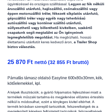
ügyintézéssel és országos szállítással.
Legyen az fék nélküli
áruszállító utánfutó, hajószállító, csónakszállító vagy
éppen motorszállító tréler, fékezett síkplatós utánfutó,
gépszállító tréler vagy egyéb nagy teherbírású
autószállító vagy konténer szállító utánfutó,
süllyeszthető vagy billenthető kivitelben, szakértő
csapatunk segít megtalálni az Ön igényeinek
legmegfelelőbb megoldást.
Ha megbízható, hosszú
élettartamú utánfutót keres kedvező áron,
a Trailer Shop
biztos választás.
25 870
Ft
nettó (
32 855
Ft
bruttó)
Párnafás támasz oldalsó Easyline 600x80x30mm, kék,
kötőelemekkel, kpl.
A képek illusztrációk; a gyártó folyamatos fejlesztései miatt a
termékek műszaki tartalma és megjelenése előzetes értesítés
nélkül is módosulhat, ezért a tényleges kivitel eltérhet. A
termék leírásban szereplő tartozékok, felszereltségek és a
megjelenített képeken feltüntetett tartozékok, felszereltségek