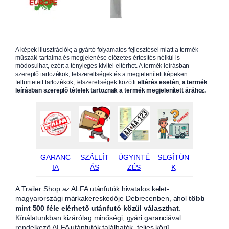
A képek illusztrációk; a gyártó folyamatos fejlesztései miatt a termék
műszaki tartalma és megjelenése előzetes értesítés nélkül is
módosulhat, ezért a tényleges kivitel eltérhet. A termék leírásban
szereplő tartozékok, felszereltségek és a megjelenített képeken
feltüntetett tartozékok, felszereltségek közötti
eltérés esetén
,
a termék
leírásban szereplő tételek tartoznak a termék megjelenített árához.
GARANC
SZÁLLÍT
ÜGYINTÉ
SEGÍTÜN
IA
ÁS
ZÉS
K
A Trailer Shop az ALFA utánfutók hivatalos kelet-
magyarországi márkakereskedője Debrecenben, ahol
több
mint 500 féle elérhető utánfutó közül választhat
.
Kínálatunkban kizárólag minőségi, gyári garanciával
rendelkező ALFA utánfutók találhatók, teljes körű