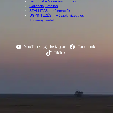
Segítünk! – Vásárlási útmutató
Garancia, Jótállás
SZÁLLÍTÁS – Információk
ÜGYINTÉZÉS – Műszaki vizsga és
Kormányhivatal
YouTube
Instagram
Facebook
TikTok