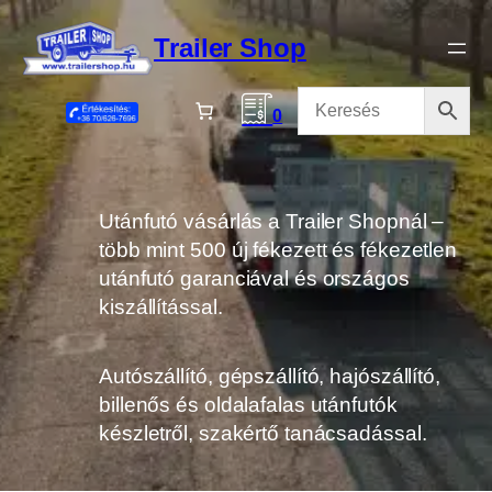
Ugrás
a
Trailer Shop
tartalomhoz
0
Utánfutó vásárlás a Trailer Shopnál –
több mint 500 új fékezett és fékezetlen
utánfutó garanciával és országos
kiszállítással.
Autószállító, gépszállító, hajószállító,
billenős és oldalafalas utánfutók
készletről, szakértő tanácsadással.