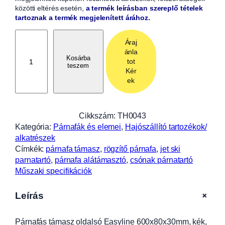
közötti eltérés esetén,
a termék leírásban szereplő tételek
tartoznak a termék megjelenített árához.
P
Áraj
á
ánla
r
Kosárba
tot
teszem
n
Kér
a
ek
f
á
s
Cikkszám:
TH0043
t
Kategória:
Párnafák és elemei
, 
Hajószállító tartozékok/
á
alkatrészek
m
Címkék:
párnafa támasz
, 
rögzítő párnafa
, 
jet ski
a
parnatartó
, 
párnafa alátámasztó
, 
csónak párnatartó
s
Műszaki specifikációk
z
o
+
Leírás
l
d
Párnafás támasz oldalsó Easyline 600x80x30mm, kék,
a