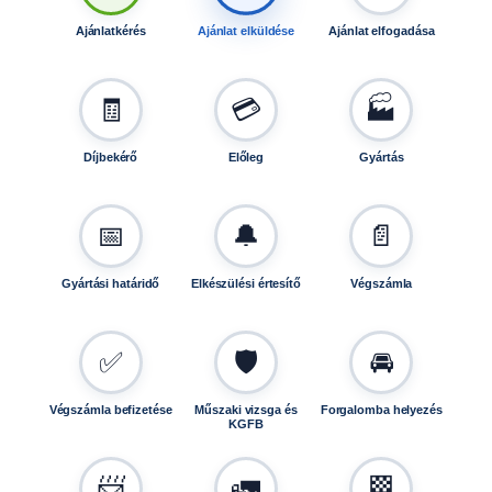
m
m
Ajánlatkérés
Ajánlat elküldése
Ajánlat elfogadása
,
k
🧾
💳
🏭
é
k
,
Díjbekérő
Előleg
Gyártás
k
ö
t
📅
🔔
📄
ő
e
Gyártási határidő
Elkészülési értesítő
Végszámla
l
e
m
✅
🛡️
🚘
e
k
Végszámla befizetése
Műszaki vizsga és
Forgalomba helyezés
k
KGFB
e
l
📨
🚛
🏁