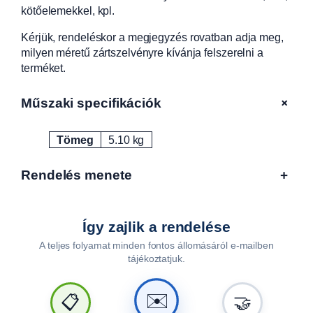
kötőelemekkel, kpl.
l
s
Kérjük, rendeléskor a megjegyzés rovatban adja meg,
ó
milyen méretű zártszelvényre kívánja felszerelni a
E
terméket.
a
s
+
Műszaki specifikációk
y
l
i
Tömeg
5.10 kg
Attribútumok
Érték
n
e
Rendelés menete
+
6
0
0
Így zajlik a rendelése
x
8
A teljes folyamat minden fontos állomásáról e-mailben
0
tájékoztatjuk.
x
3
✉️
📋
🤝
0