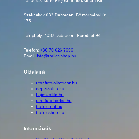
Tenderszakértő Projektmenedzsment Kft.
Székhely: 4032 Debrecen, Böszörményi út
175.
Telephely: 4032 Debrecen, Füredi út 94.
Telefon:
+36 70 626 7696
Email:
info@trailer-shop.hu
Oldalaink
utanfuto-alkatresz.hu
gep-szallito.hu
hajoszallito.hu
utanfuto-berles.hu
trailer-rent.hu
trailer-shop.hu
Információk