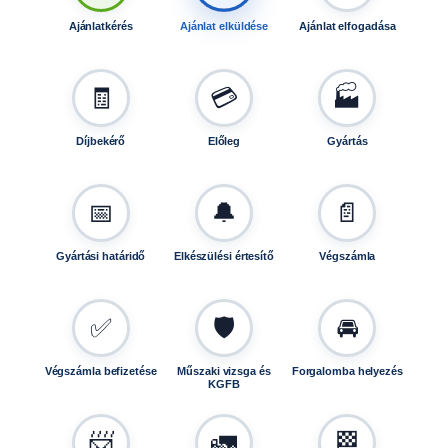
1
Ajánlatkérés
Ajánlat elküldése
Ajánlat elfogadása
1
5
1
🧾
💳
🏭
1
,
Díjbekérő
Előleg
Gyártás
1
2
0
📅
🔔
📄
1
1
-
Gyártási határidő
Elkészülési értesítő
Végszámla
h
e
✅
🛡️
🚘
z
m
e
Végszámla befizetése
Műszaki vizsga és
Forgalomba helyezés
KGFB
n
n
y
📨
🚛
🏁