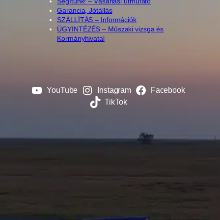
Segítünk! – Vásárlási útmutató
Garancia, Jótállás
SZÁLLÍTÁS – Információk
ÜGYINTÉZÉS – Műszaki vizsga és
Kormányhivatal
YouTube
Instagram
Facebook
TikTok