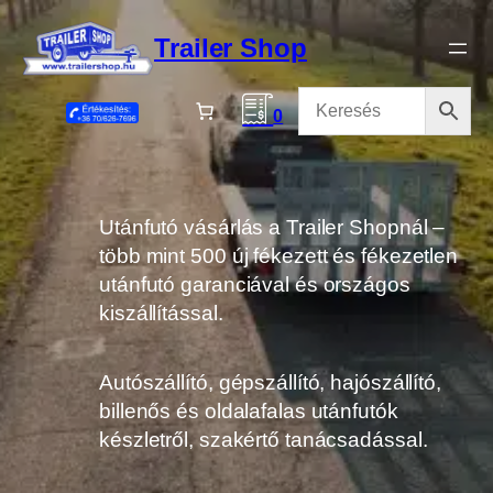
Ugrás
a
Trailer Shop
tartalomhoz
0
Utánfutó vásárlás a Trailer Shopnál –
több mint 500 új fékezett és fékezetlen
utánfutó garanciával és országos
kiszállítással.
Autószállító, gépszállító, hajószállító,
billenős és oldalafalas utánfutók
készletről, szakértő tanácsadással.