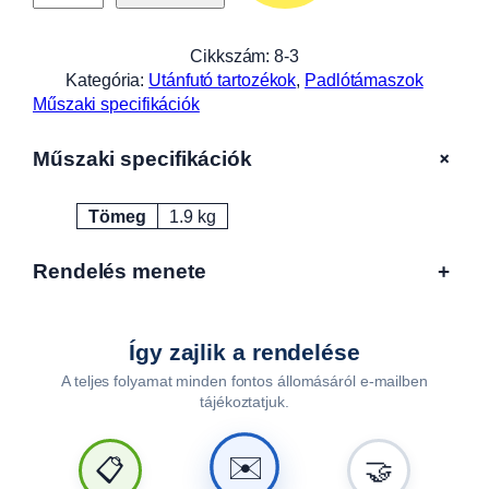
t
á
m
Cikkszám:
8-3
a
Kategória:
Utánfutó tartozékok
, 
Padlótámaszok
s
Műszaki specifikációk
z
s
+
Műszaki specifikációk
i
m
Tömeg
1.9 kg
a
Attribútumok
Érték
1
0
Rendelés menete
+
8
0
m
Így zajlik a rendelése
m
A teljes folyamat minden fontos állomásáról e-mailben
,
tájékoztatjuk.
A
L
F
✉️
📋
🤝
A