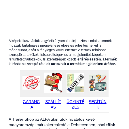
A képek illusztrációk; a gyártó folyamatos fejlesztései miatt a termék
műszaki tartalma és megjelenése előzetes értesítés nélkül is
módosulhat, ezért a tényleges kivitel eltérhet. A termék leírásban
szereplő tartozékok, felszereltségek és a megjelenített képeken
feltüntetett tartozékok, felszereltségek közötti
eltérés esetén
,
a termék
leírásban szereplő tételek tartoznak a termék megjelenített árához.
GARANC
SZÁLLÍT
ÜGYINTÉ
SEGÍTÜN
IA
ÁS
ZÉS
K
A Trailer Shop az ALFA utánfutók hivatalos kelet-
magyarországi márkakereskedője Debrecenben, ahol
több