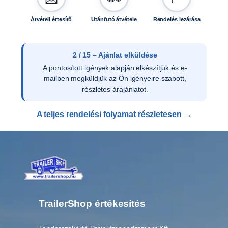
i
s
Átvételi értesítő
Utánfutó átvétele
Rendelés lezárása
é
g
2 / 15 – Ajánlat elküldése
A pontosított igények alapján elkészítjük és e-
mailben megküldjük az Ön igényeire szabott,
részletes árajánlatot.
A teljes rendelési folyamat részletesen →
TrailerShop értékesítés