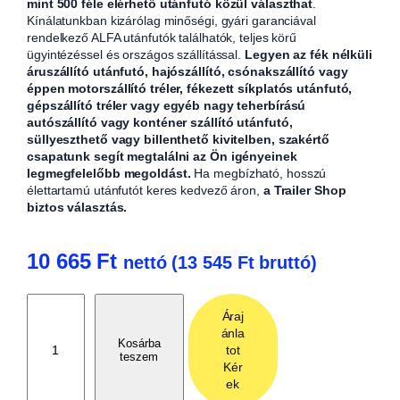
mint 500 féle elérhető utánfutó közül választhat
.
Kínálatunkban kizárólag minőségi, gyári garanciával
rendelkező ALFA utánfutók találhatók, teljes körű
ügyintézéssel és országos szállítással.
Legyen az fék nélküli
áruszállító utánfutó, hajószállító, csónakszállító vagy
éppen motorszállító tréler, fékezett síkplatós utánfutó,
gépszállító tréler vagy egyéb nagy teherbírású
autószállító vagy konténer szállító utánfutó,
süllyeszthető vagy billenthető kivitelben, szakértő
csapatunk segít megtalálni az Ön igényeinek
legmegfelelőbb megoldást.
Ha megbízható, hosszú
élettartamú utánfutót keres kedvező áron,
a Trailer Shop
biztos választás.
10 665
Ft
nettó (
13 545
Ft
bruttó)
P
Áraj
a
ánla
d
Kosárba
tot
teszem
l
Kér
ó
ek