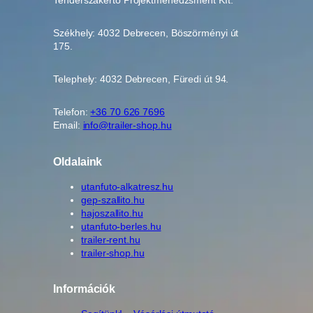
Tenderszakértő Projektmenedzsment Kft.
Székhely: 4032 Debrecen, Böszörményi út
175.
Telephely: 4032 Debrecen, Füredi út 94.
Telefon:
+36 70 626 7696
Email:
info@trailer-shop.hu
Oldalaink
utanfuto-alkatresz.hu
gep-szallito.hu
hajoszallito.hu
utanfuto-berles.hu
trailer-rent.hu
trailer-shop.hu
Információk