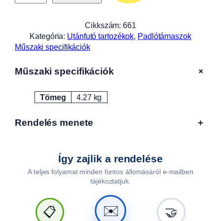
t
á
m
Cikkszám:
661
a
Kategória:
Utánfutó tartozékok
, 
Padlótámaszok
s
Műszaki specifikációk
z
1
+
Műszaki specifikációk
4
4
Tömeg
4.27 kg
0
Attribútumok
Érték
m
m
Rendelés menete
+
,
A
L
Így zajlik a rendelése
F
A teljes folyamat minden fontos állomásáról e-mailben
A
tájékoztatjuk.
1
2
5
✉️
📋
🤝
1