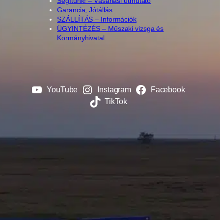
Segítünk! – Vásárlási útmutató
Garancia, Jótállás
SZÁLLÍTÁS – Információk
ÜGYINTÉZÉS – Műszaki vizsga és
Kormányhivatal
YouTube
Instagram
Facebook
TikTok