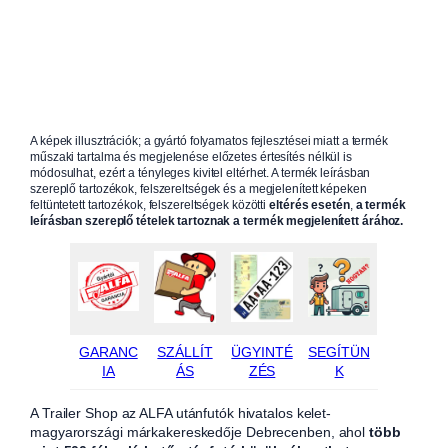
A képek illusztrációk; a gyártó folyamatos fejlesztései miatt a termék
műszaki tartalma és megjelenése előzetes értesítés nélkül is
módosulhat, ezért a tényleges kivitel eltérhet. A termék leírásban
szereplő tartozékok, felszereltségek és a megjelenített képeken
feltüntetett tartozékok, felszereltségek közötti
eltérés esetén
,
a termék
leírásban szereplő tételek tartoznak a termék megjelenített árához.
GARANC
SZÁLLÍT
ÜGYINTÉ
SEGÍTÜN
IA
ÁS
ZÉS
K
A Trailer Shop az ALFA utánfutók hivatalos kelet-
magyarországi márkakereskedője Debrecenben, ahol
több