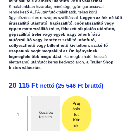
mint 500 féle elérhető utánfutó közül választhat
.
Kínálatunkban kizárólag minőségi, gyári garanciával
rendelkező ALFA utánfutók találhatók, teljes körű
ügyintézéssel és országos szállítással.
Legyen az fék nélküli
áruszállító utánfutó, hajószállító, csónakszállító vagy
éppen motorszállító tréler, fékezett síkplatós utánfutó,
gépszállító tréler vagy egyéb nagy teherbírású
autószállító vagy konténer szállító utánfutó,
süllyeszthető vagy billenthető kivitelben, szakértő
csapatunk segít megtalálni az Ön igényeinek
legmegfelelőbb megoldást.
Ha megbízható, hosszú
élettartamú utánfutót keres kedvező áron,
a Trailer Shop
biztos választás.
20 115
Ft
nettó (
25 546
Ft
bruttó)
P
Áraj
a
ánla
d
Kosárba
tot
teszem
l
Kér
ó
ek