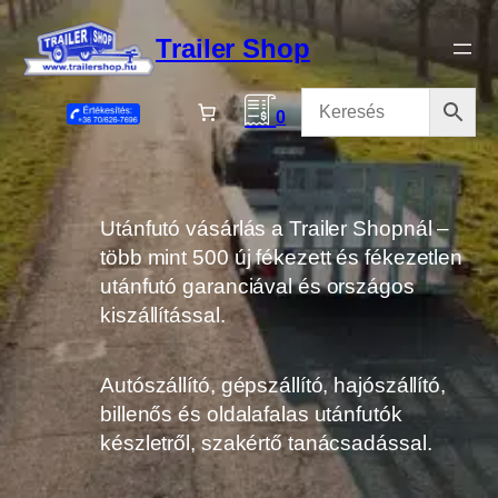
Ugrás
a
Trailer Shop
tartalomhoz
0
Utánfutó vásárlás a Trailer Shopnál –
több mint 500 új fékezett és fékezetlen
utánfutó garanciával és országos
kiszállítással.
Autószállító, gépszállító, hajószállító,
billenős és oldalafalas utánfutók
készletről, szakértő tanácsadással.