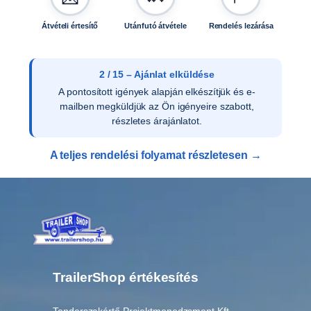
Átvételi értesítő
Utánfutó átvétele
Rendelés lezárása
2 / 15 – Ajánlat elküldése
A pontosított igények alapján elkészítjük és e-
mailben megküldjük az Ön igényeire szabott,
részletes árajánlatot.
A teljes rendelési folyamat részletesen →
TrailerShop értékesítés