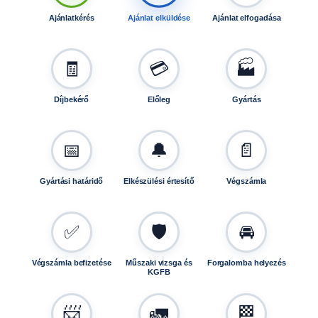
5
Ajánlatkérés
Ajánlat elküldése
Ajánlat elfogadása
,
1
3
🧾
💳
🏭
0
1
Díjbekérő
Előleg
Gyártás
5
-
h
📅
🔔
📄
o
z
m
Gyártási határidő
Elkészülési értesítő
Végszámla
e
n
✅
🛡️
🚘
n
y
i
Végszámla befizetése
Műszaki vizsga és
Forgalomba helyezés
KGFB
s
é
g
📨
🚛
🏁