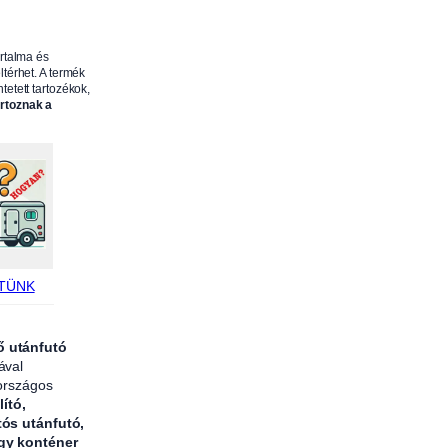
x
3
artalma és
0
ltérhet. A termék
tetett tartozékok,
0
artoznak a
0
x
1
2
m
m
,
TÜNK
A
L
F
ő utánfutó
ával
A
 országos
1
lító,
3
tós utánfutó,
agy konténer
0