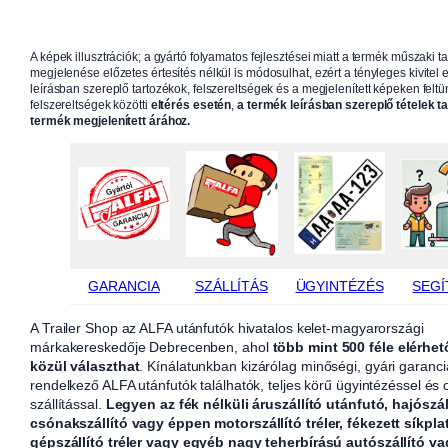
A képek illusztrációk; a gyártó folyamatos fejlesztései miatt a termék műszaki t
megjelenése előzetes értesítés nélkül is módosulhat, ezért a tényleges kivitel e
leírásban szereplő tartozékok, felszereltségek és a megjelenített képeken feltün
felszereltségek közötti
eltérés esetén
,
a termék leírásban szereplő tételek t
termék megjelenített árához.
GARANCIA
SZÁLLÍTÁS
ÜGYINTÉZÉS
SEGÍ
A Trailer Shop az ALFA utánfutók hivatalos kelet-magyarországi
márkakereskedője Debrecenben, ahol
több mint 500 féle elérhet
közül választhat
. Kínálatunkban kizárólag minőségi, gyári garanci
rendelkező ALFA utánfutók találhatók, teljes körű ügyintézéssel és
szállítással.
Legyen az fék nélküli áruszállító utánfutó, hajószál
csónakszállító vagy éppen motorszállító tréler, fékezett síkpla
gépszállító tréler vagy egyéb nagy teherbírású autószállító v