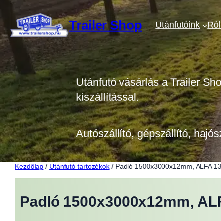
Ugrás
a
Trailer Shop
Utánfutóink
Ró
tartalomhoz
Utánfutó vásárlás a Trailer Sh
kiszállítással.
Autószállító, gépszállító, hajós
Kezdőlap
/
Utánfutó tartozékok
/ Padló 1500x3000x12mm, ALFA 13
Padló 1500x3000x12mm, ALF