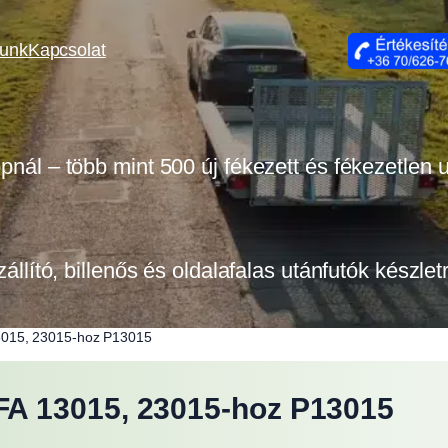
lunk
Kapcsolat
opnál – több mint 500 új fékezett és fékezetlen
zállító, billenős és oldalafalas utánfutók készle
015, 23015-hoz P13015
A 13015, 23015-hoz P13015