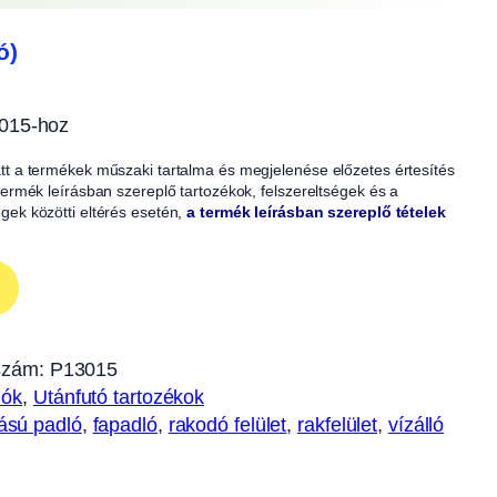
ó)
3015-hoz
iatt a termékek műszaki tartalma és megjelenése előzetes értesítés
A termék leírásban szereplő tartozékok, felszereltségek és a
égek közötti eltérés esetén,
a termék leírásban szereplő tételek
szám:
P13015
lók
, 
Utánfutó tartozékok
ású padló
, 
fapadló
, 
rakodó felület
, 
rakfelület
, 
vízálló