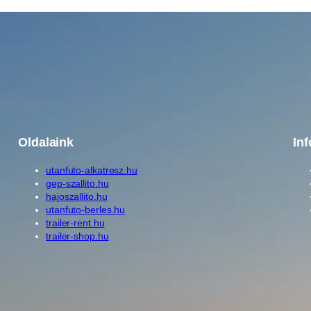
Oldalaink
In
utanfuto-alkatresz.hu
gep-szallito.hu
hajoszallito.hu
utanfuto-berles.hu
trailer-rent.hu
trailer-shop.hu