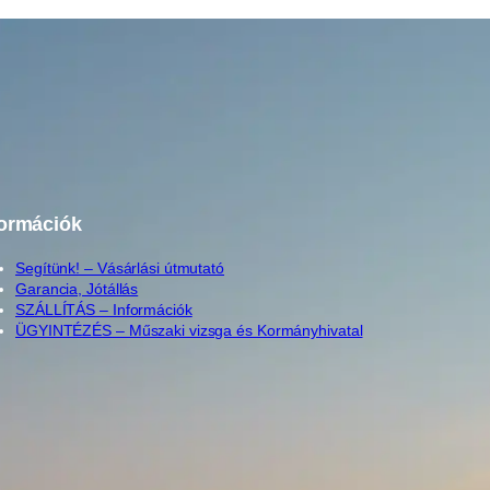
formációk
Segítünk! – Vásárlási útmutató
Garancia, Jótállás
SZÁLLÍTÁS – Információk
ÜGYINTÉZÉS – Műszaki vizsga és Kormányhivatal