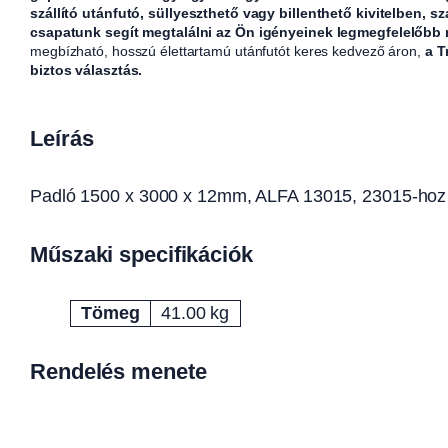
szállító utánfutó, süllyeszthető vagy billenthető kivitelben, sz
csapatunk segít megtalálni az Ön igényeinek legmegfelelőbb
megbízható, hosszú élettartamú utánfutót keres kedvező áron,
a T
biztos választás.
Leírás
Padló 1500 x 3000 x 12mm, ALFA 13015, 23015-hoz
Műszaki specifikációk
Tömeg
41.00 kg
Attribútumok
Érték
Rendelés menete