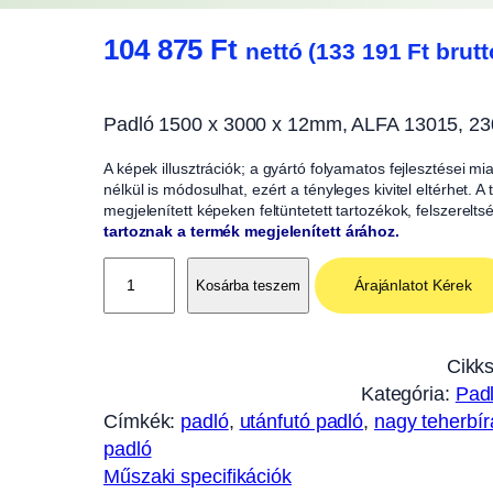
104 875
Ft
nettó (
133 191
Ft
brutt
Padló 1500 x 3000 x 12mm, ALFA 13015, 2
A képek illusztrációk; a gyártó folyamatos fejlesztései m
nélkül is módosulhat, ezért a tényleges kivitel eltérhet. 
megjelenített képeken feltüntetett tartozékok, felszerelts
tartoznak a termék megjelenített árához.
P
Árajánlatot Kérek
Kosárba teszem
a
d
l
Cikk
ó
Kategória:
Pad
1
Címkék:
padló
, 
utánfutó padló
, 
nagy teherbír
5
padló
0
Műszaki specifikációk
0