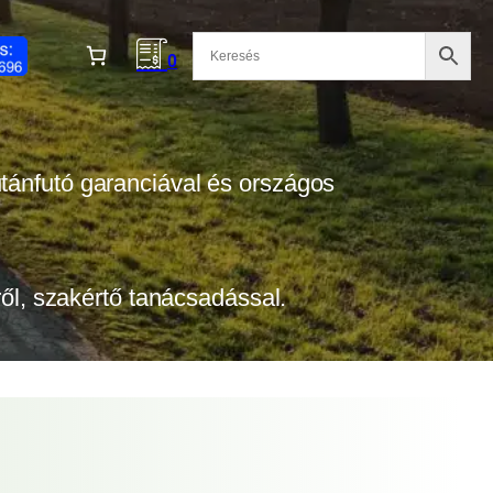
0
 utánfutó garanciával és országos
tről, szakértő tanácsadással.