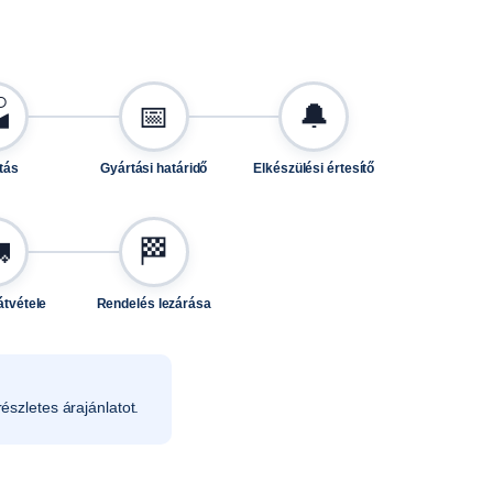

📅
🔔
tás
Gyártási határidő
Elkészülési értesítő

🏁
átvétele
Rendelés lezárása
észletes árajánlatot.