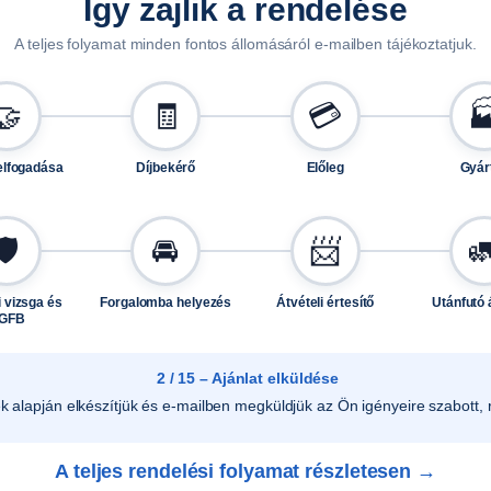
5
Így zajlik a rendelése
m
A teljes folyamat minden fontos állomásáról e-mailben tájékoztatjuk.
e
n
🤝
🧾
💳

n
y
i
elfogadása
Díjbekérő
Előleg
Gyár
s
é
🛡️
🚘
📨

g
 vizsga és
Forgalomba helyezés
Átvételi értesítő
Utánfutó 
GFB
2 / 15 – Ajánlat elküldése
ek alapján elkészítjük és e-mailben megküldjük az Ön igényeire szabott, r
A teljes rendelési folyamat részletesen →