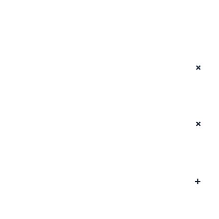
+
+
+