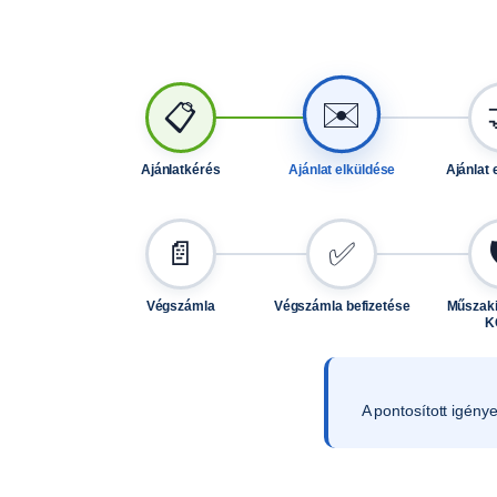
✉️
📋
Ajánlatkérés
Ajánlat elküldése
Ajánlat 
📄
✅
Végszámla
Végszámla befizetése
Műszaki
K
A pontosított igény