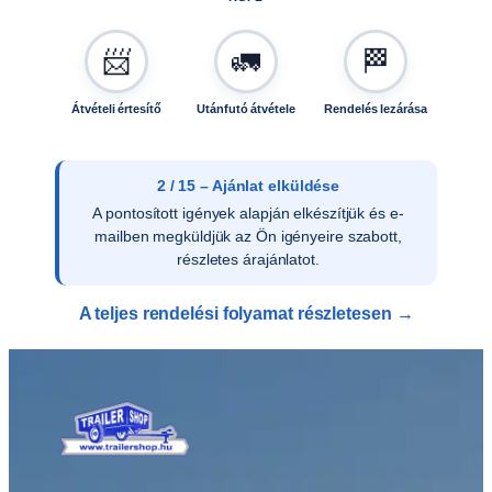
📨
🚛
🏁
Átvételi értesítő
Utánfutó átvétele
Rendelés lezárása
3 / 15 – Ajánlat elfogadása
Az ajánlat írásos elfogadását követően
ellenőrizzük a vevői adatokat, és rendelését
rögzítjük rendszerünkben.
A teljes rendelési folyamat részletesen →