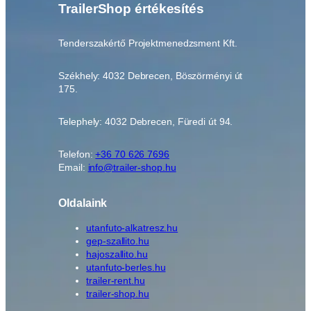
TrailerShop értékesítés
Tenderszakértő Projektmenedzsment Kft.
Székhely: 4032 Debrecen, Böszörményi út
175.
Telephely: 4032 Debrecen, Füredi út 94.
Telefon:
+36 70 626 7696
Email:
info@trailer-shop.hu
Oldalaink
utanfuto-alkatresz.hu
gep-szallito.hu
hajoszallito.hu
utanfuto-berles.hu
trailer-rent.hu
trailer-shop.hu