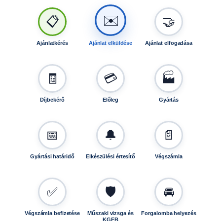
y
i
🤝
📋
✉️
s
é
Ajánlatkérés
Ajánlat elküldése
Ajánlat elfogadása
g
🧾
💳
🏭
Díjbekérő
Előleg
Gyártás
📅
🔔
📄
Gyártási határidő
Elkészülési értesítő
Végszámla
✅
🛡️
🚘
Végszámla befizetése
Műszaki vizsga és
Forgalomba helyezés
KGFB