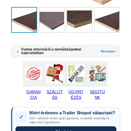
Fontos információ a termékképekkel
i
Részletek ›
kapcsolatban
GARAN
SZÁLLÍT
ÜGYINT
SEGÍTÜ
CIA
ÁS
ÉZÉS
NK
Miért érdemes a Trailer Shopot választani?
✓
500+ utánfutó-kivitel, gyári garancia, szakértő segítség és
teljes körű ügyintézés.