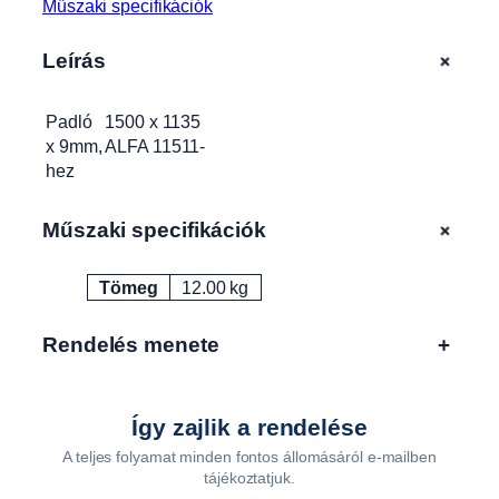
Műszaki specifikációk
A
1
+
Leírás
1
5
1
Padló 1500 x 1135
1
x 9mm, ALFA 11511-
-
hez
h
e
+
Műszaki specifikációk
z
P
Tömeg
12.00 kg
1
Attribútumok
Érték
1
5
Rendelés menete
+
1
1
m
Így zajlik a rendelése
e
A teljes folyamat minden fontos állomásáról e-mailben
n
tájékoztatjuk.
n