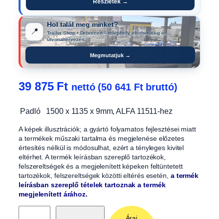
Részletek →
Hol talál meg minket?
📍
Trailer Shop • Debrecen – telephely, elérhetőség és
útvonaltervezés.
Megmutatjuk →
39 875
Ft
nettó (
50 641
Ft
bruttó)
Padló 1500 x 1135 x 9mm, ALFA 11511-hez
A képek illusztrációk; a gyártó folyamatos fejlesztései miatt
a termékek műszaki tartalma és megjelenése előzetes
értesítés nélkül is módosulhat, ezért a tényleges kivitel
eltérhet. A termék leírásban szereplő tartozékok,
felszereltségek és a megjelenített képeken feltüntetett
tartozékok, felszereltségek közötti eltérés esetén,
a termék
leírásban szereplő tételek tartoznak a termék
megjelenített árához.
P
Áraj