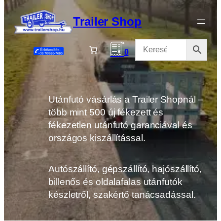
Ugrás
a
Trailer Shop
tartalomhoz
0
Utánfutó vásárlás a Trailer Shopnál –
több mint 500 új fékezett és
fékezetlen utánfutó garanciával és
országos kiszállítással.
Autószállító, gépszállító, hajószállító,
billenős és oldalafalas utánfutók
készletről, szakértő tanácsadással.