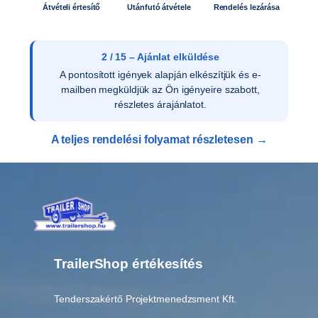
Átvételi értesítő
Utánfutó átvétele
Rendelés lezárása
2 / 15 – Ajánlat elküldése
A pontosított igények alapján elkészítjük és e-
mailben megküldjük az Ön igényeire szabott,
részletes árajánlatot.
A teljes rendelési folyamat részletesen →
TrailerShop értékesítés
Tenderszakértő Projektmenedzsment Kft.