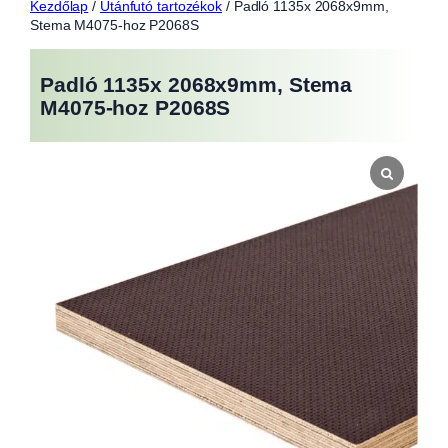
Kezdőlap
/
Utánfutó tartozékok
/ Padló 1135x 2068x9mm,
Stema M4075-hoz P2068S
Padló 1135x 2068x9mm, Stema
M4075-hoz P2068S