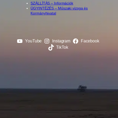
SZÁLLÍTÁS – Információk
ÜGYINTÉZÉS – Műszaki vizsga és
Kormányhivatal
YouTube
Instagram
Facebook
TikTok