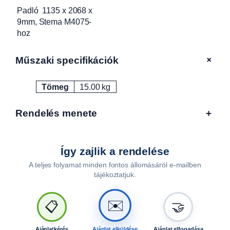
m
Padló 1135 x 2068 x
m
9mm, Stema M4075-
,
hoz
S
t
+
Műszaki specifikációk
e
m
Tömeg
15.00 kg
a
Attribútumok
Érték
M
4
Rendelés menete
+
0
7
5
Így zajlik a rendelése
-
A teljes folyamat minden fontos állomásáról e-mailben
h
tájékoztatjuk.
o
z
✉️
P
📋
🤝
2
0
Ajánlatkérés
Ajánlat elküldése
Ajánlat elfogadása