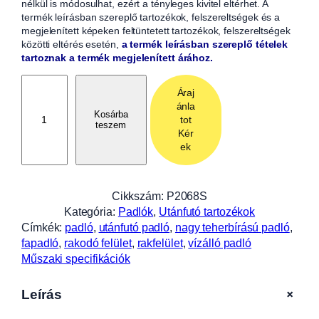
nélkül is módosulhat, ezért a tényleges kivitel eltérhet. A
termék leírásban szereplő tartozékok, felszereltségek és a
megjelenített képeken feltüntetett tartozékok, felszereltségek
közötti eltérés esetén,
a termék leírásban szereplő tételek
tartoznak a termék megjelenített árához.
P
Áraj
a
ánla
d
Kosárba
tot
teszem
l
Kér
ó
ek
1
1
3
Cikkszám:
P2068S
5
Kategória:
Padlók
, 
Utánfutó tartozékok
x
Címkék:
padló
, 
utánfutó padló
, 
nagy teherbírású padló
, 
2
fapadló
, 
rakodó felület
, 
rakfelület
, 
vízálló padló
0
Műszaki specifikációk
6
8
+
Leírás
x
9