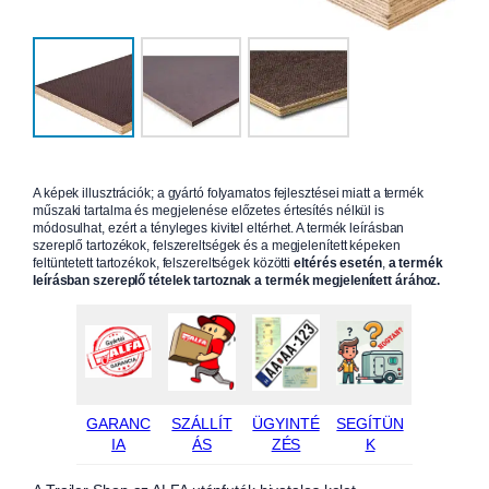
A képek illusztrációk; a gyártó folyamatos fejlesztései miatt a termék
műszaki tartalma és megjelenése előzetes értesítés nélkül is
módosulhat, ezért a tényleges kivitel eltérhet. A termék leírásban
szereplő tartozékok, felszereltségek és a megjelenített képeken
feltüntetett tartozékok, felszereltségek közötti
eltérés esetén
,
a termék
leírásban szereplő tételek tartoznak a termék megjelenített árához.
GARANC
SZÁLLÍT
ÜGYINTÉ
SEGÍTÜN
IA
ÁS
ZÉS
K