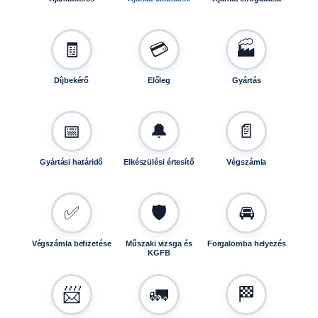
6
8
S
🧾
💳
🏭
m
e
Díjbekérő
Előleg
Gyártás
n
n
y
📅
🔔
📄
i
s
Gyártási határidő
Elkészülési értesítő
Végszámla
é
g
✅
🛡️
🚘
Végszámla befizetése
Műszaki vizsga és
Forgalomba helyezés
KGFB
📨
🚛
🏁