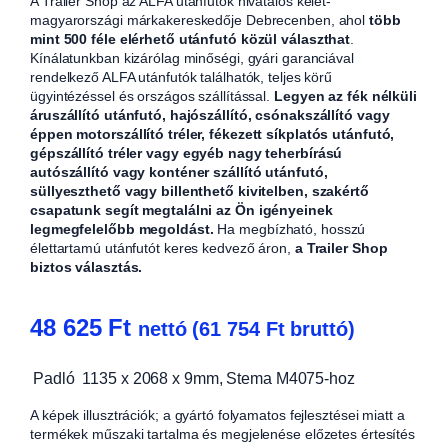
A Trailer Shop az ALFA utánfutók hivatalos kelet-
magyarországi márkakereskedője Debrecenben, ahol
több
mint 500 féle elérhető utánfutó közül választhat
.
Kínálatunkban kizárólag minőségi, gyári garanciával
rendelkező ALFA utánfutók találhatók, teljes körű
ügyintézéssel és országos szállítással.
Legyen az fék nélküli
áruszállító utánfutó, hajószállító, csónakszállító vagy
éppen motorszállító tréler, fékezett síkplatós utánfutó,
gépszállító tréler vagy egyéb nagy teherbírású
autószállító vagy konténer szállító utánfutó,
süllyeszthető vagy billenthető kivitelben, szakértő
csapatunk segít megtalálni az Ön igényeinek
legmegfelelőbb megoldást.
Ha megbízható, hosszú
élettartamú utánfutót keres kedvező áron,
a Trailer Shop
biztos választás.
48 625
Ft
nettó (
61 754
Ft
bruttó)
Padló 1135 x 2068 x 9mm, Stema M4075-hoz
A képek illusztrációk; a gyártó folyamatos fejlesztései miatt a
termékek műszaki tartalma és megjelenése előzetes értesítés