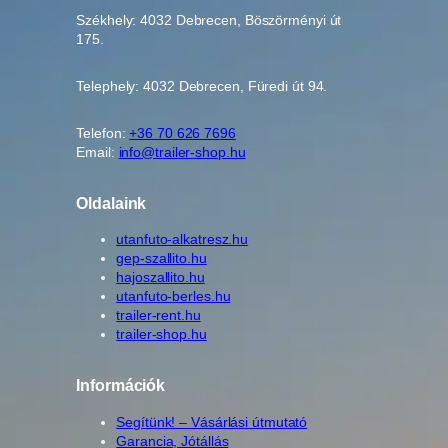
Székhely: 4032 Debrecen, Böszörményi út
175.
Telephely: 4032 Debrecen, Füredi út 94.
Telefon:
+36 70 626 7696
Email:
info@trailer-shop.hu
Oldalaink
utanfuto-alkatresz.hu
gep-szallito.hu
hajoszallito.hu
utanfuto-berles.hu
trailer-rent.hu
trailer-shop.hu
Információk
Segítünk! – Vásárlási útmutató
Garancia, Jótállás