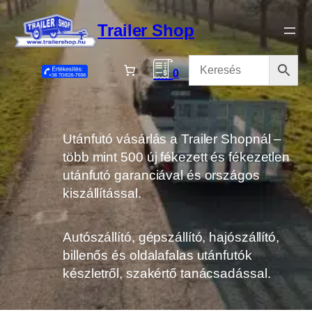
Ugrás
a
Trailer Shop
tartalomhoz
0
Utánfutó vásárlás a Trailer Shopnál –
több mint 500 új fékezett és fékezetlen
utánfutó garanciával és országos
kiszállítással.
Autószállító, gépszállító, hajószállító,
billenős és oldalafalas utánfutók
készletről, szakértő tanácsadással.