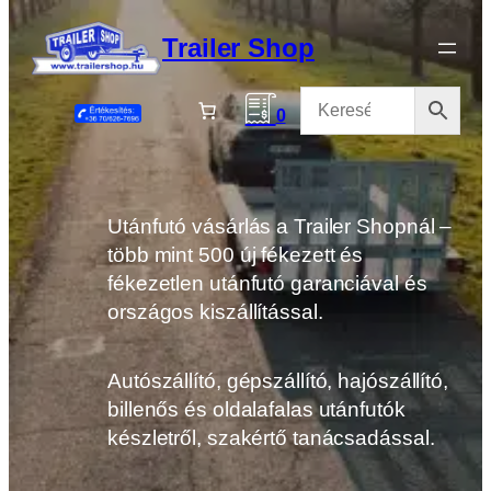
Ugrás
a
Trailer Shop
tartalomhoz
0
Utánfutó vásárlás a Trailer Shopnál –
több mint 500 új fékezett és
fékezetlen utánfutó garanciával és
országos kiszállítással.
Autószállító, gépszállító, hajószállító,
billenős és oldalafalas utánfutók
készletről, szakértő tanácsadással.