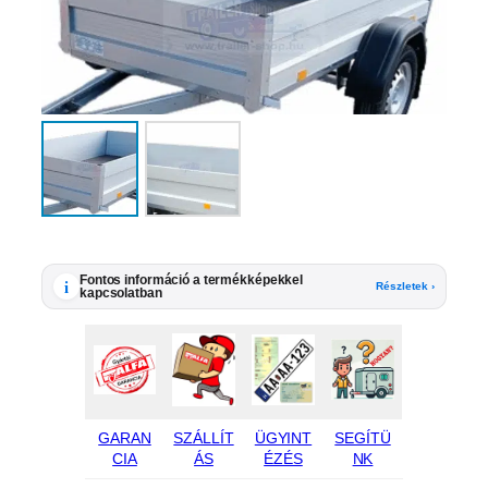
Fontos információ a termékképekkel
i
Részletek ›
kapcsolatban
GARAN
SZÁLLÍT
ÜGYINT
SEGÍTÜ
CIA
ÁS
ÉZÉS
NK