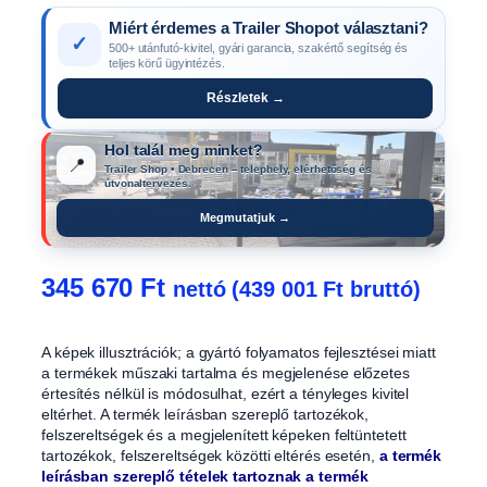
Miért érdemes a Trailer Shopot választani?
✓
500+ utánfutó-kivitel, gyári garancia, szakértő segítség és
teljes körű ügyintézés.
Részletek →
Hol talál meg minket?
📍
Trailer Shop • Debrecen – telephely, elérhetőség és
útvonaltervezés.
Megmutatjuk →
345 670
Ft
nettó (
439 001
Ft
bruttó)
A képek illusztrációk; a gyártó folyamatos fejlesztései miatt
a termékek műszaki tartalma és megjelenése előzetes
értesítés nélkül is módosulhat, ezért a tényleges kivitel
eltérhet. A termék leírásban szereplő tartozékok,
felszereltségek és a megjelenített képeken feltüntetett
tartozékok, felszereltségek közötti eltérés esetén,
a termék
leírásban szereplő tételek tartoznak a termék