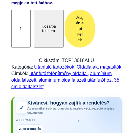
megjelenített árához.
O
Áraj
l
ánla
d
Kosárba
tot
teszem
a
Kér
l
ek
f
a
l
Cikkszám:
TOP13018ALU
s
Kategória:
Utánfutó tartozékok
, 
Oldalfalak, magasítók
z
Címkék:
utánfutó felépítmény oldalfal
, 
alumínium
e
oldalfalszett
, 
alumínium oldalfalszett utánfutóhoz
, 
35
t
cm oldalfalszett
t
A
Kíváncsi, hogyan zajlik a rendelés?
l
✓
Az ajánlatkéréstől az utánfutó átvételéig végigvezetjük a teljes
u
folyamaton.
,
→
A FOLYAMAT
u
t
3. Gyártás