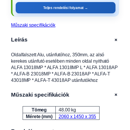
á
Teljes rendelési folyamat →
n
f
u
Műszaki specifikációk
t
ó
+
Leírás
h
o
Oldalfalszett Alu, utánfutóhoz, 350mm, az alsó
z
kerekes utánfutó esetében minden oldal nyitható
,
ALFA 13018MP * ALFA 13018MP L * ALFA 13018AP
3
* ALFA-B 23018MP * ALFA-B 23018AP * ALFA-T
5
43018MP * ALFA-T 43018AP utánfutókhoz
0
m
m
+
Műszaki specifikációk
,
a
Tömeg
48.00 kg
Attribútumok
Érték
z
Mérete (mm)
2060 x 1450 x 355
a
l