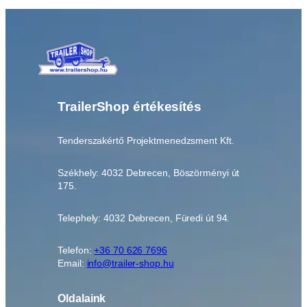
a
t
ó
A
L
F
A
TrailerShop értékesítés
1
3
Tenderszakértő Projektmenedzsment Kft.
0
1
Székhely: 4032 Debrecen, Böszörményi út
8
175.
M
P
Telephely: 4032 Debrecen, Füredi út 94.
*
A
L
Telefon:
+36 70 626 7696
Email:
info@trailer-shop.hu
F
A
1
Oldalaink