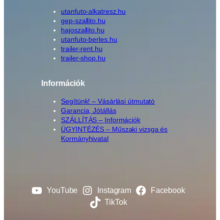
3
utanfuto-alkatresz.hu
0
gep-szallito.hu
1
hajoszallito.hu
8
utanfuto-berles.hu
M
trailer-rent.hu
P
trailer-shop.hu
L
*
Információk
A
L
Segítünk! – Vásárlási útmutató
F
Garancia, Jótállás
SZÁLLÍTÁS – Információk
A
ÜGYINTÉZÉS – Műszaki vizsga és
1
Kormányhivatal
3
0
1
8
A
YouTube
Instagram
Facebook
P
TikTok
*
A