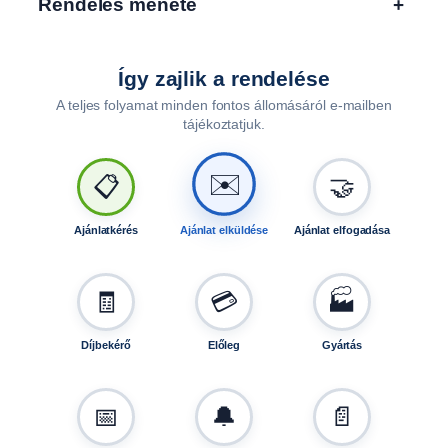
Rendelés menete
+
s
ó
k
e
Így zajlik a rendelése
r
A teljes folyamat minden fontos állomásáról e-mailben
e
tájékoztatjuk.
k
e
✉️
📋
🤝
s
u
t
Ajánlatkérés
Ajánlat elküldése
Ajánlat elfogadása
á
n
f
🧾
💳
🏭
u
t
Díjbekérő
Előleg
Gyártás
ó
e
s
📅
🔔
📄
e
t