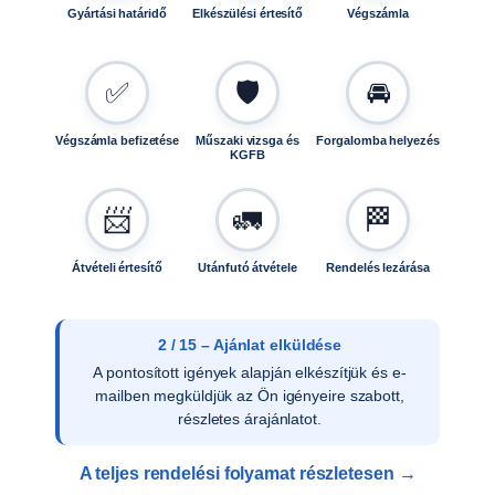
Gyártási határidő
Elkészülési értesítő
Végszámla
é
b
e
✅
🛡️
🚘
n
m
i
Végszámla befizetése
Műszaki vizsga és
Forgalomba helyezés
KGFB
n
d
📨
🚛
🏁
e
n
o
Átvételi értesítő
Utánfutó átvétele
Rendelés lezárása
l
d
a
2 / 15 – Ajánlat elküldése
l
A pontosított igények alapján elkészítjük és e-
n
mailben megküldjük az Ön igényeire szabott,
y
részletes árajánlatot.
i
t
A teljes rendelési folyamat részletesen →
h