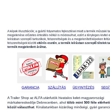
A képek illusztrációk; a gyártó folyamatos fejlesztései miatt a termék műszaki t
megjelenése előzetes értesítés nélkül is módosulhat, ezért a tényleges kivitel e
leírásban szereplő tartozékok, felszereltségek és a megjelenített képeken feltün
felszereltségek közötti
eltérés esetén
,
a termék leírásban szereplő tételek t
termék megjelenített árához.
GARANCIA
SZÁLLÍTÁS
ÜGYINTÉZÉS
SEGÍ
A Trailer Shop az ALFA utánfutók hivatalos kelet-magyarországi
márkakereskedője Debrecenben, ahol
több mint 500 féle elérhet
közül választhat
. Kínálatunkban kizárólag minőségi, gyári garanci