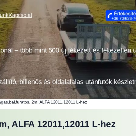
lunk
Kapcsolat
opnál – több mint 500 új fékezett és fékezetlen
zállító, billenős és oldalafalas utánfutók készle
agas,bal,furatos, 2m, ALFA 12011,12011 L-hez
 2m, ALFA 12011,12011 L-hez