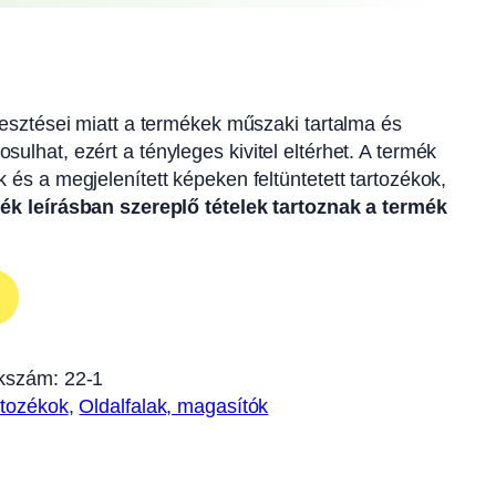
jlesztései miatt a termékek műszaki tartalma és
sulhat, ezért a tényleges kivitel eltérhet. A termék
k és a megjelenített képeken feltüntetett tartozékok,
ék leírásban szereplő tételek tartoznak a termék
kszám:
22-1
rtozékok
, 
Oldalfalak, magasítók