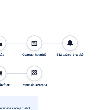

📅
🔔
tás
Gyártási határidő
Elkészülési értesítő

🏁
átvétele
Rendelés lezárása
észletes árajánlatot.