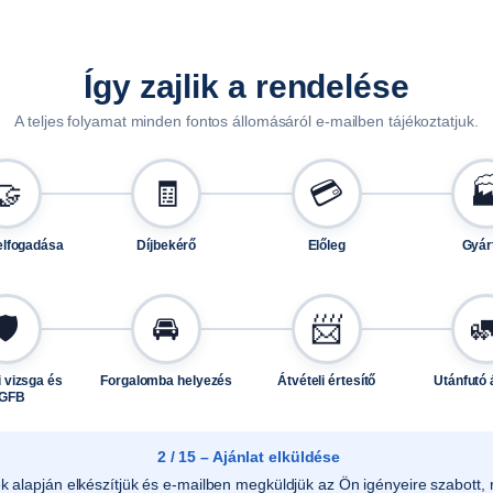
L
-
h
Így zajlik a rendelése
e
z
A teljes folyamat minden fontos állomásáról e-mailben tájékoztatjuk.
m
e
🤝
🧾
💳

n
n
elfogadása
Díjbekérő
Előleg
Gyár
y
i
s
🛡️
🚘
📨

é
g
 vizsga és
Forgalomba helyezés
Átvételi értesítő
Utánfutó 
GFB
2 / 15 – Ajánlat elküldése
ek alapján elkészítjük és e-mailben megküldjük az Ön igényeire szabott, r