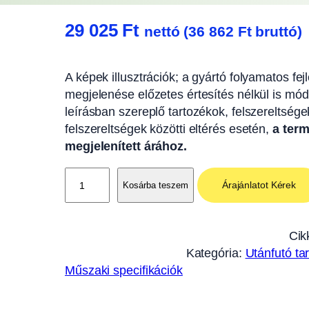
29 025
Ft
nettó (
36 862
Ft
bruttó)
A képek illusztrációk; a gyártó folyamatos fe
megjelenése előzetes értesítés nélkül is módo
leírásban szereplő tartozékok, felszereltsége
felszereltségek közötti eltérés esetén,
a term
megjelenített árához.
O
Árajánlatot Kérek
Kosárba teszem
l
d
a
Cik
l
Kategória:
Utánfutó ta
f
Műszaki specifikációk
a
l