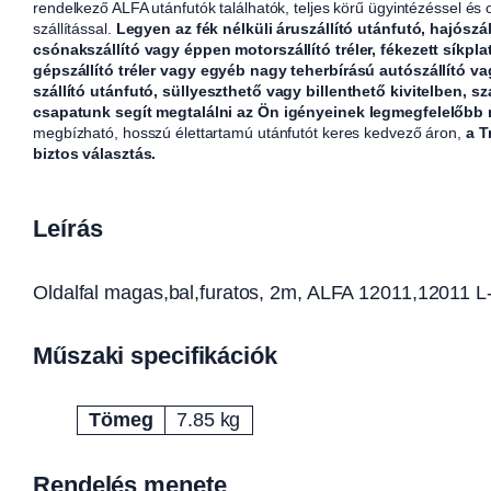
rendelkező ALFA utánfutók találhatók, teljes körű ügyintézéssel és
szállítással.
Legyen az fék nélküli áruszállító utánfutó, hajószál
csónakszállító vagy éppen motorszállító tréler, fékezett síkpla
gépszállító tréler vagy egyéb nagy teherbírású autószállító v
szállító utánfutó, süllyeszthető vagy billenthető kivitelben, sz
csapatunk segít megtalálni az Ön igényeinek legmegfelelőbb
megbízható, hosszú élettartamú utánfutót keres kedvező áron,
a T
biztos választás.
Leírás
Oldalfal magas,bal,furatos, 2m, ALFA 12011,12011 L
Műszaki specifikációk
Tömeg
7.85 kg
Attribútumok
Érték
Rendelés menete