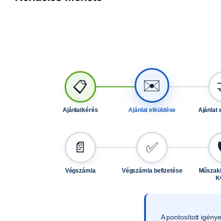
✉️
📋
Ajánlatkérés
Ajánlat elküldése
Ajánlat 
📄
✅
Végszámla
Végszámla befizetése
Műszaki
K
A pontosított igény