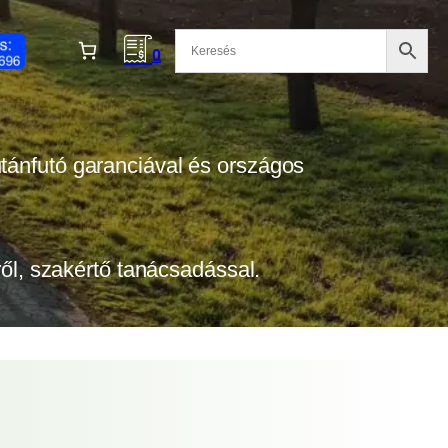
0
 utánfutó garanciával és országos
tről, szakértő tanácsadással.