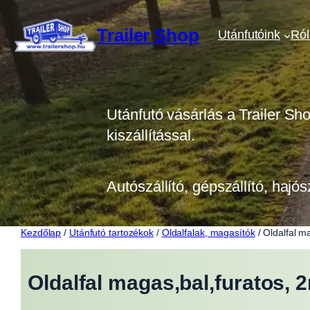
Ugrás
a
Trailer Shop
Utánfutóink
Ró
tartalomhoz
Utánfutó vásárlás a Trailer Sh
kiszállítással.
Autószállító, gépszállító, hajós
Kezdőlap
/
Utánfutó tartozékok
/
Oldalfalak, magasítók
/ Oldalfal m
Oldalfal magas,bal,furatos,