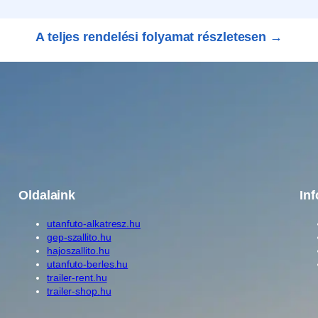
A teljes rendelési folyamat részletesen →
Oldalaink
In
utanfuto-alkatresz.hu
gep-szallito.hu
hajoszallito.hu
utanfuto-berles.hu
trailer-rent.hu
trailer-shop.hu