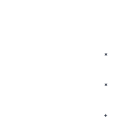
+
+
+