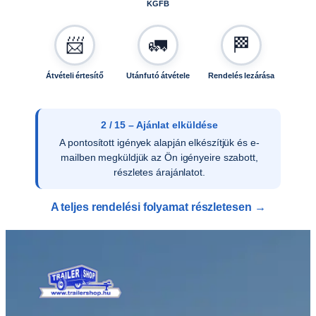
KGFB
📨
🚛
🏁
Átvételi értesítő
Utánfutó átvétele
Rendelés lezárása
2 / 15 – Ajánlat elküldése
A pontosított igények alapján elkészítjük és e-
mailben megküldjük az Ön igényeire szabott,
részletes árajánlatot.
A teljes rendelési folyamat részletesen →