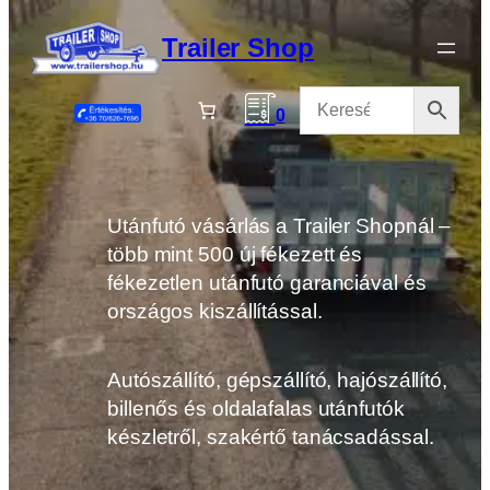
Ugrás
a
Trailer Shop
tartalomhoz
0
Utánfutó vásárlás a Trailer Shopnál –
több mint 500 új fékezett és
fékezetlen utánfutó garanciával és
országos kiszállítással.
Autószállító, gépszállító, hajószállító,
billenős és oldalafalas utánfutók
készletről, szakértő tanácsadással.