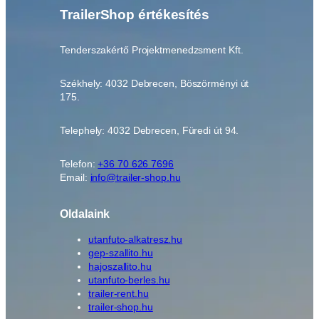
TrailerShop értékesítés
Tenderszakértő Projektmenedzsment Kft.
Székhely: 4032 Debrecen, Böszörményi út
175.
Telephely: 4032 Debrecen, Füredi út 94.
Telefon:
+36 70 626 7696
Email:
info@trailer-shop.hu
Oldalaink
utanfuto-alkatresz.hu
gep-szallito.hu
hajoszallito.hu
utanfuto-berles.hu
trailer-rent.hu
trailer-shop.hu