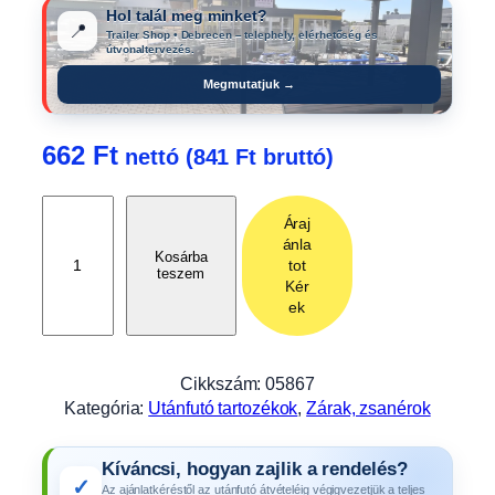
Hol talál meg minket?
📍
Trailer Shop • Debrecen – telephely, elérhetőség és
útvonaltervezés.
Megmutatjuk →
662
Ft
nettó (
841
Ft
bruttó)
N
Áraj
é
ánla
g
Kosárba
tot
teszem
y
Kér
s
ek
z
ö
g
Cikkszám:
05867
d
Kategória:
Utánfutó tartozékok
, 
Zárak, zsanérok
u
g
Kíváncsi, hogyan zajlik a rendelés?
ó
✓
Az ajánlatkéréstől az utánfutó átvételéig végigvezetjük a teljes