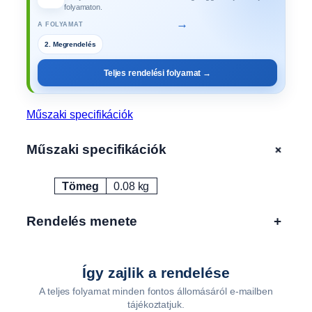
,
folyamaton.
3
→
A FOLYAMAT
5
2. Megrendelés
x
3
Teljes rendelési folyamat →
5
m
m
Műszaki specifikációk
m
i
+
Műszaki specifikációk
n
d
Tömeg
0.08 kg
e
Attribútumok
Érték
n
A
Rendelés menete
+
L
F
A
Így zajlik a rendelése
t
A teljes folyamat minden fontos állomásáról e-mailben
í
tájékoztatjuk.
p