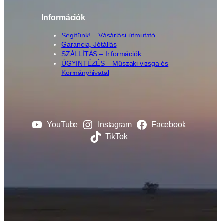
Információk
Segítünk! – Vásárlási útmutató
Garancia, Jótállás
SZÁLLÍTÁS – Információk
ÜGYINTÉZÉS – Műszaki vizsga és
Kormányhivatal
YouTube
Instagram
Facebook
TikTok