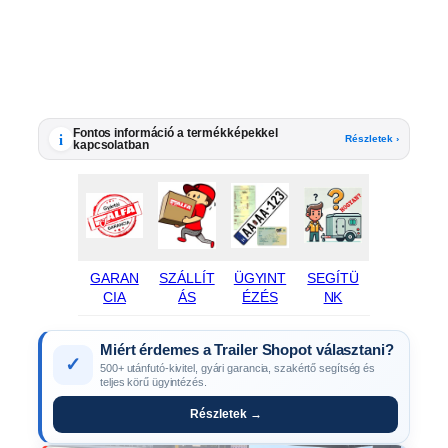
Fontos információ a termékképekkel
i
Részletek ›
kapcsolatban
GARAN
SZÁLLÍT
ÜGYINT
SEGÍTÜ
CIA
ÁS
ÉZÉS
NK
Miért érdemes a Trailer Shopot választani?
✓
500+ utánfutó-kivitel, gyári garancia, szakértő segítség és
teljes körű ügyintézés.
Részletek →