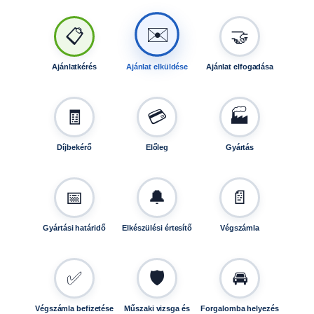
u
s
✉️
📋
🤝
h
o
Ajánlatkérés
Ajánlat elküldése
Ajánlat elfogadása
z
m
e
🧾
💳
🏭
n
n
Díjbekérő
Előleg
Gyártás
y
i
s
📅
🔔
📄
é
g
Gyártási határidő
Elkészülési értesítő
Végszámla
✅
🛡️
🚘
Végszámla befizetése
Műszaki vizsga és
Forgalomba helyezés