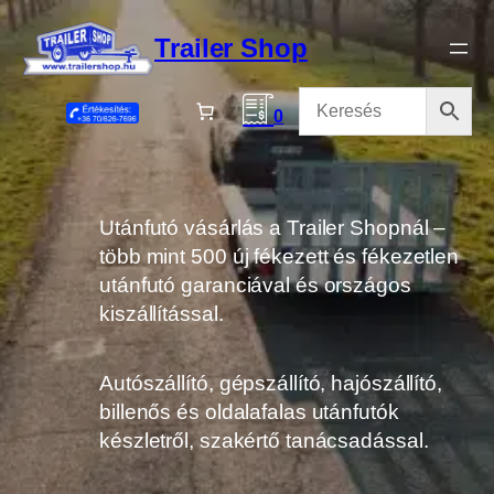
Ugrás
a
Trailer Shop
tartalomhoz
0
Utánfutó vásárlás a Trailer Shopnál –
több mint 500 új fékezett és fékezetlen
utánfutó garanciával és országos
kiszállítással.
Autószállító, gépszállító, hajószállító,
billenős és oldalafalas utánfutók
készletről, szakértő tanácsadással.