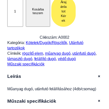
Áraj
ű
ánla
a
Kosárba
tot
teszem
n
Kér
y
ek
a
g
d
Cikkszám:
A0002
u
Kategória:
Kötelek/Dugók/Rögzítők
, 
Utánfutó
g
tartozékok
ó
Címkék:
rögzítő elem
, 
műanyag dugó
, 
utánfutó dugó
, 
,
támasztó dugó
, 
felállító dugó
, 
védő dugó
u
Műszaki specifikációk
t
á
+
Leírás
n
f
Műanyag dugó, utánfutó felállításához (4db/csomag)
u
t
ó
+
Műszaki specifikációk
f