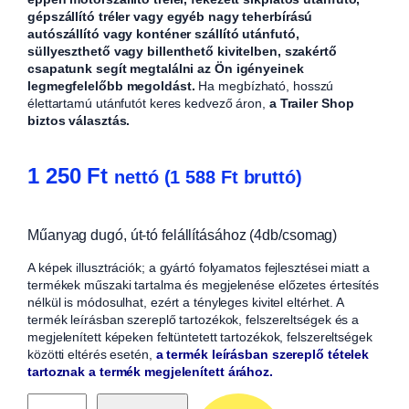
gépszállító tréler vagy egyéb nagy teherbírású
autószállító vagy konténer szállító utánfutó,
süllyeszthető vagy billenthető kivitelben, szakértő
csapatunk segít megtalálni az Ön igényeinek
legmegfelelőbb megoldást.
Ha megbízható, hosszú
élettartamú utánfutót keres kedvező áron,
a Trailer Shop
biztos választás.
1 250
Ft
nettó (
1 588
Ft
bruttó)
Műanyag dugó, út-tó felállításához (4db/csomag)
A képek illusztrációk; a gyártó folyamatos fejlesztései miatt a
termékek műszaki tartalma és megjelenése előzetes értesítés
nélkül is módosulhat, ezért a tényleges kivitel eltérhet. A
termék leírásban szereplő tartozékok, felszereltségek és a
megjelenített képeken feltüntetett tartozékok, felszereltségek
közötti eltérés esetén,
a termék leírásban szereplő tételek
tartoznak a termék megjelenített árához.
M