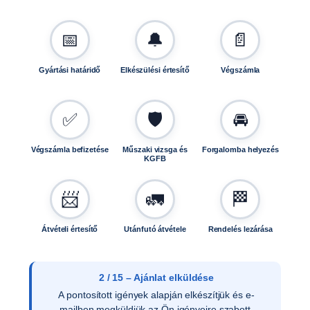
m
a
📅
🔔
📄
g
)
Gyártási határidő
Elkészülési értesítő
Végszámla
A
0
0
✅
🛡️
🚘
0
2
Végszámla befizetése
Műszaki vizsga és
Forgalomba helyezés
m
KGFB
e
n
📨
🚛
🏁
n
y
i
Átvételi értesítő
Utánfutó átvétele
Rendelés lezárása
s
é
g
2 / 15 – Ajánlat elküldése
A pontosított igények alapján elkészítjük és e-
mailben megküldjük az Ön igényeire szabott,