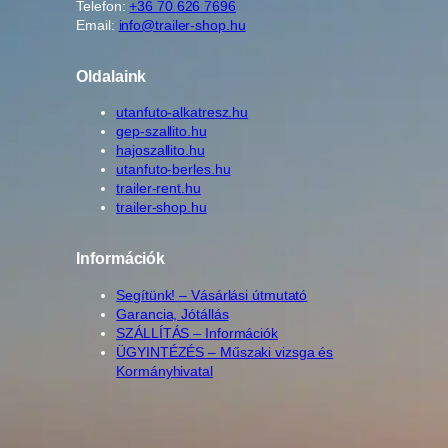
Telefon:
+36 70 626 7696
Email:
info@trailer-shop.hu
Oldalaink
utanfuto-alkatresz.hu
gep-szallito.hu
hajoszallito.hu
utanfuto-berles.hu
trailer-rent.hu
trailer-shop.hu
Információk
Segítünk! – Vásárlási útmutató
Garancia, Jótállás
SZÁLLÍTÁS – Információk
ÜGYINTÉZÉS – Műszaki vizsga és
Kormányhivatal