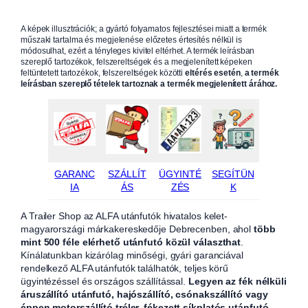
A képek illusztrációk; a gyártó folyamatos fejlesztései miatt a termék
műszaki tartalma és megjelenése előzetes értesítés nélkül is
módosulhat, ezért a tényleges kivitel eltérhet. A termék leírásban
szereplő tartozékok, felszereltségek és a megjelenített képeken
feltüntetett tartozékok, felszereltségek közötti
eltérés esetén
,
a termék
leírásban szereplő tételek tartoznak a termék megjelenített árához.
GARANC
SZÁLLÍT
ÜGYINTÉ
SEGÍTÜN
IA
ÁS
ZÉS
K
A Trailer Shop az ALFA utánfutók hivatalos kelet-
magyarországi márkakereskedője Debrecenben, ahol
több
mint 500 féle elérhető utánfutó közül választhat
.
Kínálatunkban kizárólag minőségi, gyári garanciával
rendelkező ALFA utánfutók találhatók, teljes körű
ügyintézéssel és országos szállítással.
Legyen az fék nélküli
áruszállító utánfutó, hajószállító, csónakszállító vagy
éppen motorszállító tréler, fékezett síkplatós utánfutó,