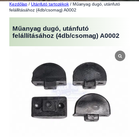
Kezdőlap
/
Utánfutó tartozékok
/ Műanyag dugó, utánfutó
felállításához (4db/csomag) A0002
Műanyag dugó, utánfutó
felállításához (4db/csomag) A0002