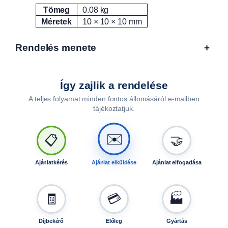
e
Tömeg
0.08 kg
Attribútumok
Érték
l
Méretek
10 × 10 × 10 mm
á
l
Rendelés menete
+
l
í
t
á
Így zajlik a rendelése
s
A teljes folyamat minden fontos állomásáról e-mailben
á
tájékoztatjuk.
h
o
✉️
📋
🤝
z
(
4
Ajánlatkérés
Ajánlat elküldése
Ajánlat elfogadása
d
b
/
🧾
💳
🏭
c
s
Díjbekérő
Előleg
Gyártás
o