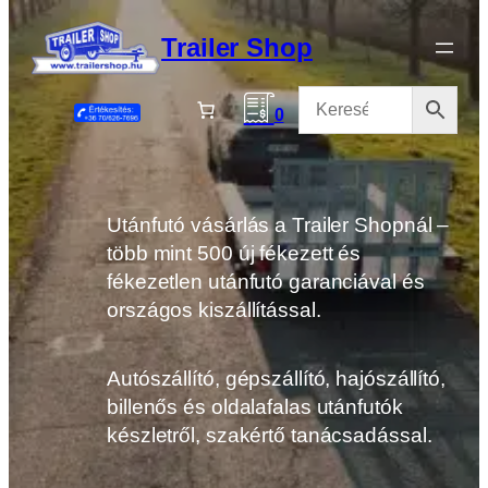
Ugrás
a
Trailer Shop
tartalomhoz
0
Utánfutó vásárlás a Trailer Shopnál –
több mint 500 új fékezett és
fékezetlen utánfutó garanciával és
országos kiszállítással.
Autószállító, gépszállító, hajószállító,
billenős és oldalafalas utánfutók
készletről, szakértő tanácsadással.