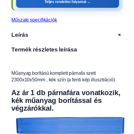
Teljes rendelési folyamat →
t
t
p
Műszaki specifikációk
á
r
+
Leírás
n
a
Termék részletes leírása
f
a
s
z
Műanyag borítású komplett párnafa szett
e
2300x10x50mm , kék szín (a fenti kép illusztráció)
t
t
Az ár 1 db párnafára vonatkozik
,
,
kék műanyag borítással és
2
végzárókkal.
3
0
0
x