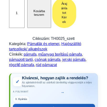
M
Áraj
ű
ánla
a
Kosárba
tot
teszem
n
Kér
y
ek
a
g
b
Cikkszám:
TH0025_szett
o
Kategória:
Párnafák és elemei
, 
Hajószállító
r
tartozékok/ alkatrészek
í
Címkék:
párnafa
, 
műanyag borítású párnafa
, 
t
párnazott tartó
, 
csónak párnafa
, 
jet ski párnafa
, 
á
rögzítő párnafa
, 
rúd párnazat
s
ú
Kíváncsi, hogyan zajlik a rendelés?
k
✓
Az ajánlatkéréstől az utánfutó átvételéig végigvezetjük a teljes
o
folyamaton.
m
→
A FOLYAMAT
p
3. Gyártás
l
e