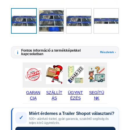
Fontos információ a termékképekkel
i
Részletek ›
kapcsolatban
GARAN
SZÁLLÍT
ÜGYINT
SEGÍTÜ
CIA
ÁS
ÉZÉS
NK
Miért érdemes a Trailer Shopot választani?
✓
500+ utánfutó-kivitel, gyári garancia, szakértő segítség és
teljes körű ügyintézés.