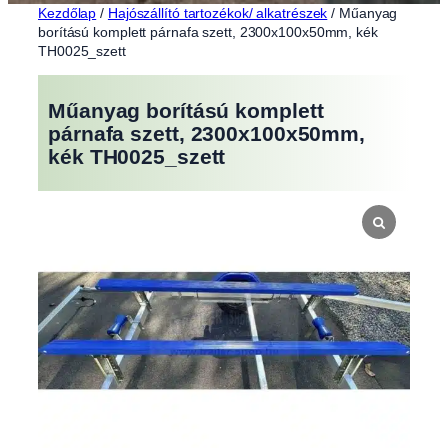
Kezdőlap
/
Hajószállító tartozékok/ alkatrészek
/ Műanyag
borítású komplett párnafa szett, 2300x100x50mm, kék
TH0025_szett
Műanyag borítású komplett
párnafa szett, 2300x100x50mm,
kék TH0025_szett