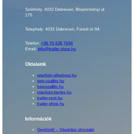
Székhely: 4032 Debrecen, Böszörményi út
175.
Telephely: 4032 Debrecen, Füredi út 94.
Telefon:
+36 70 626 7696
Email:
info@trailer-shop.hu
Oldalaink
utanfuto-alkatresz.hu
gep-szallito.hu
hajoszallito.hu
utanfuto-berles.hu
trailer-rent.hu
trailer-shop.hu
Információk
Segítünk! – Vásárlási útmutató