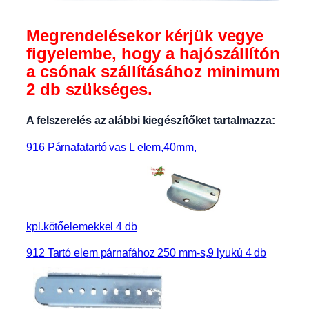
1
0
Megrendelésekor kérjük vegye
0
x
figyelembe, hogy a hajószállítón
5
a csónak szállításához minimum
0
2 db szükséges.
m
m
A felszerelés az alábbi kiegészítőket tartalmazza:
,
k
916 Párnafatartó vas L elem,40mm,
é
k
T
H
0
kpl.kötőelemekkel 4 db
0
2
912 Tartó elem párnafához 250 mm-s,9 lyukú 4 db
5
_
s
z