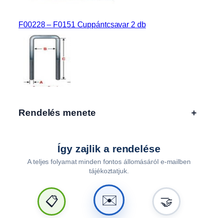
e
t
F00228 – F0151 Cuppántcsavar 2 db
t
m
e
n
n
y
i
s
Rendelés menete
+
é
g
Így zajlik a rendelése
A teljes folyamat minden fontos állomásáról e-mailben
tájékoztatjuk.
✉️
📋
🤝