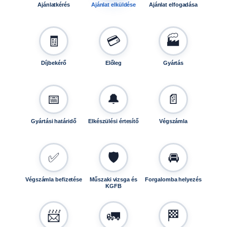
Ajánlatkérés
Ajánlat elküldése
Ajánlat elfogadása
🧾
💳
🏭
Díjbekérő
Előleg
Gyártás
📅
🔔
📄
Gyártási határidő
Elkészülési értesítő
Végszámla
✅
🛡️
🚘
Végszámla befizetése
Műszaki vizsga és
Forgalomba helyezés
KGFB
📨
🚛
🏁