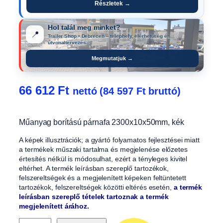
Részletek →
Hol talál meg minket?
📍
Trailer Shop • Debrecen – telephely, elérhetőség és
útvonaltervezés.
Megmutatjuk →
66 612
Ft
nettó (
84 597
Ft
bruttó)
Műanyag borítású párnafa 2300x10x50mm, kék
A képek illusztrációk; a gyártó folyamatos fejlesztései miatt
a termékek műszaki tartalma és megjelenése előzetes
értesítés nélkül is módosulhat, ezért a tényleges kivitel
eltérhet. A termék leírásban szereplő tartozékok,
felszereltségek és a megjelenített képeken feltüntetett
tartozékok, felszereltségek közötti eltérés esetén,
a termék
leírásban szereplő tételek tartoznak a termék
megjelenített árához.