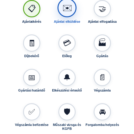
t
✉️
📋
🤝
ó
h
o
Ajánlatkérés
Ajánlat elküldése
Ajánlat elfogadása
z
T
L
🧾
💳
🏭
V
1
Díjbekérő
Előleg
Gyártás
3
0
1
📅
🔔
📄
8
8
Gyártási határidő
Elkészülési értesítő
Végszámla
0
m
e
✅
🛡️
🚘
n
n
y
Végszámla befizetése
Műszaki vizsga és
Forgalomba helyezés
KGFB
i