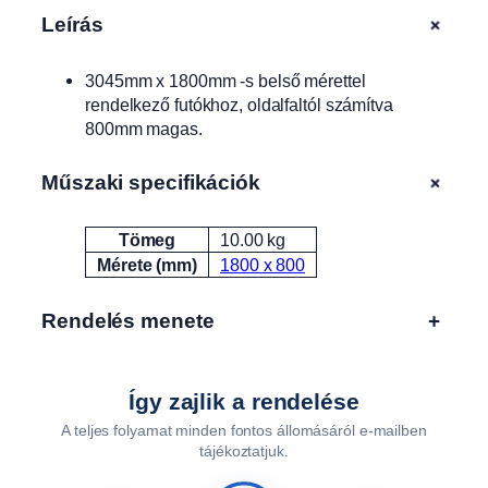
1
+
Leírás
8
,
3045mm x 1800mm -s belső mérettel
2
rendelkező futókhoz, oldalfaltól számítva
3
800mm magas.
0
1
8
+
Műszaki specifikációk
,
4
Tömeg
10.00 kg
Attribútumok
Érték
3
Mérete (mm)
1800 x 800
0
1
Rendelés menete
+
8
u
t
á
Így zajlik a rendelése
n
A teljes folyamat minden fontos állomásáról e-mailben
f
tájékoztatjuk.
u