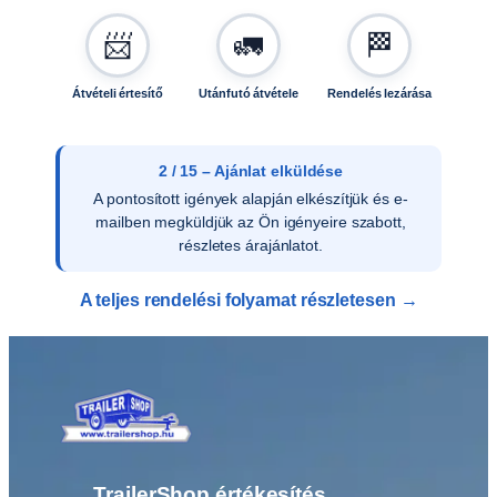
s
📨
🚛
🏁
é
g
Átvételi értesítő
Utánfutó átvétele
Rendelés lezárása
2 / 15 – Ajánlat elküldése
A pontosított igények alapján elkészítjük és e-
mailben megküldjük az Ön igényeire szabott,
részletes árajánlatot.
A teljes rendelési folyamat részletesen →
TrailerShop értékesítés