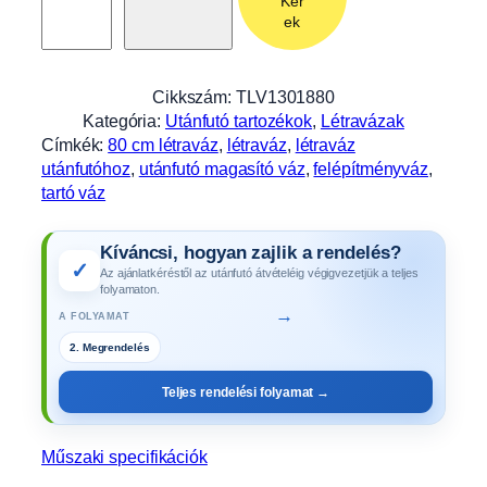
Kér
a
ek
v
á
z
Cikkszám:
TLV1301880
8
Kategória:
Utánfutó tartozékok
, 
Létravázak
0
Címkék:
80 cm létraváz
, 
létraváz
, 
létraváz
c
utánfutóhoz
, 
utánfutó magasító váz
, 
felépítményváz
, 
m
tartó váz
m
a
Kíváncsi, hogyan zajlik a rendelés?
g
✓
Az ajánlatkéréstől az utánfutó átvételéig végigvezetjük a teljes
a
folyamaton.
s
→
A FOLYAMAT
A
2. Megrendelés
L
F
Teljes rendelési folyamat →
A
1
3
Műszaki specifikációk
0