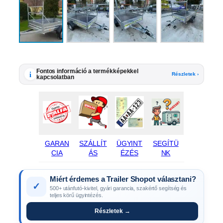
Fontos információ a termékképekkel
i
Részletek ›
kapcsolatban
GARAN
SZÁLLÍT
ÜGYINT
SEGÍTÜ
CIA
ÁS
ÉZÉS
NK
Miért érdemes a Trailer Shopot választani?
✓
500+ utánfutó-kivitel, gyári garancia, szakértő segítség és
teljes körű ügyintézés.
Részletek →