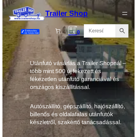
Ugrás
a
Trailer Shop
tartalomhoz
0
Utánfutó vásárlás a Trailer Shopnál –
több mint 500 új fékezett és
fékezetlen utánfutó garanciával és
országos kiszállítással.
Autószállító, gépszállító, hajószállító,
billenős és oldalafalas utánfutók
készletről, szakértő tanácsadással.