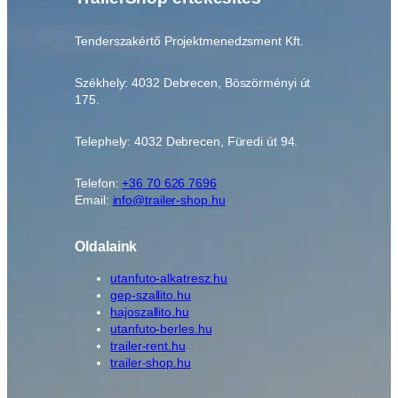
Tenderszakértő Projektmenedzsment Kft.
Székhely: 4032 Debrecen, Böszörményi út
175.
Telephely: 4032 Debrecen, Füredi út 94.
Telefon:
+36 70 626 7696
Email:
info@trailer-shop.hu
Oldalaink
utanfuto-alkatresz.hu
gep-szallito.hu
hajoszallito.hu
utanfuto-berles.hu
trailer-rent.hu
trailer-shop.hu