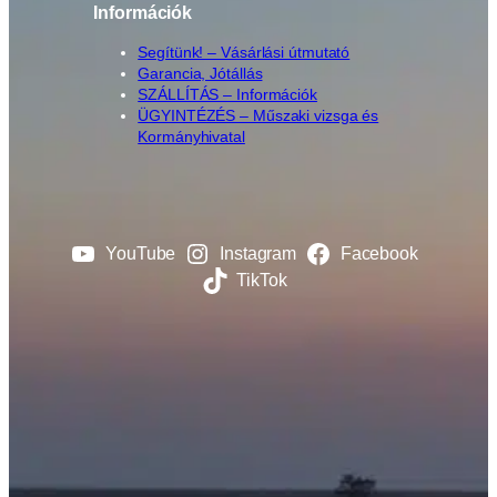
Információk
Segítünk! – Vásárlási útmutató
Garancia, Jótállás
SZÁLLÍTÁS – Információk
ÜGYINTÉZÉS – Műszaki vizsga és
Kormányhivatal
YouTube
Instagram
Facebook
TikTok