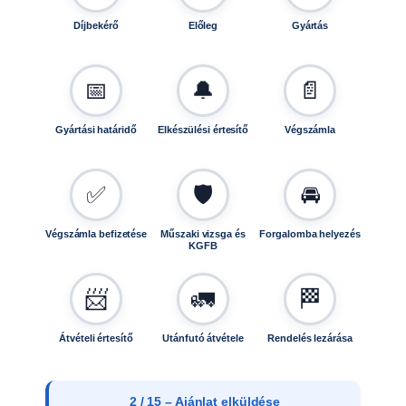
e
Díjbekérő
Előleg
Gyártás
n
n
y
📅
🔔
📄
i
s
é
Gyártási határidő
Elkészülési értesítő
Végszámla
g
✅
🛡️
🚘
Végszámla befizetése
Műszaki vizsga és
Forgalomba helyezés
KGFB
📨
🚛
🏁
Átvételi értesítő
Utánfutó átvétele
Rendelés lezárása
2 / 15 – Ajánlat elküldése