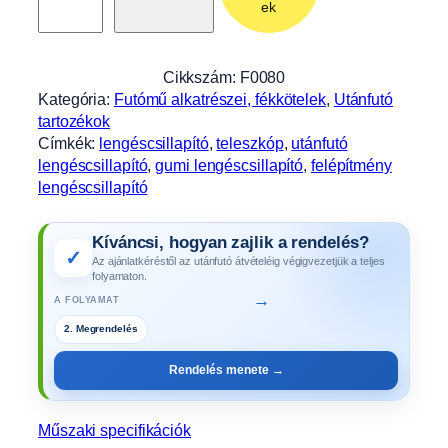
é
ek
s
c
s
Cikkszám:
F0080
i
Kategória:
Futómű alkatrészei, fékkötelek
, 
Utánfutó
l
tartozékok
l
Címkék:
lengéscsillapító
, 
teleszkóp
, 
utánfutó
a
lengéscsillapító
, 
gumi lengéscsillapító
, 
felépítmény
p
lengéscsillapító
i
t
Kíváncsi, hogyan zajlik a rendelés?
ó
✓
Az ajánlatkéréstől az utánfutó átvételéig végigvezetjük a teljes
t
folyamaton.
e
→
A FOLYAMAT
n
2. Megrendelés
g
e
Rendelés menete →
l
y
h
Műszaki specifikációk
e