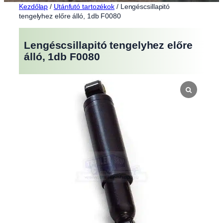
Kezdőlap
/
Utánfutó tartozékok
/ Lengéscsillapitó
tengelyhez előre álló, 1db F0080
Lengéscsillapitó tengelyhez előre
álló, 1db F0080