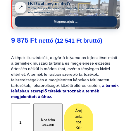
Hol talál meg minket?
📍
Trailer Shop • Debrecen – telephely, elérhetőség és
útvonaltervezés.
Megmutatjuk →
9 875
Ft
nettó (
12 541
Ft
bruttó)
A képek illusztrációk; a gyártó folyamatos fejlesztései miatt
a termékek műszaki tartalma és megjelenése előzetes
értesítés nélkül is módosulhat, ezért a tényleges kivitel
eltérhet. A termék leírásban szereplő tartozékok,
felszereltségek és a megjelenített képeken feltüntetett
tartozékok, felszereltségek közötti eltérés esetén,
a termék
leírásban szereplő tételek tartoznak a termék
megjelenített árához.
L
Áraj
e
ánla
n
Kosárba
tot
teszem
g
Kér