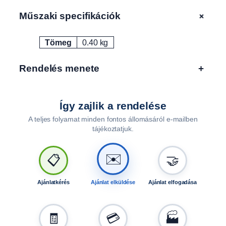
z
+
Műszaki specifikációk
e
l
Tömeg
0.40 kg
ő
Attribútumok
Érték
r
e
Rendelés menete
+
á
l
l
Így zajlik a rendelése
ó
A teljes folyamat minden fontos állomásáról e-mailben
,
tájékoztatjuk.
1
d
b
✉️
📋
🤝
F
0
Ajánlatkérés
Ajánlat elküldése
Ajánlat elfogadása
0
8
0
🧾
💳
🏭
m