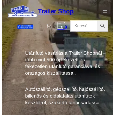
Ugrás
a
Trailer Shop
tartalomhoz
0
Utánfutó vásárlás a Trailer Shopnál –
több mint 500 új fékezett és
fékezetlen utánfutó garanciával és
országos kiszállítással.
Autószállító, gépszállító, hajószállító,
billenős és oldalafalas utánfutók
készletről, szakértő tanácsadással.