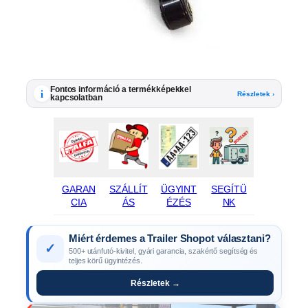
Fontos információ a termékképekkel
i
Részletek ›
kapcsolatban
GARAN
SZÁLLÍT
ÜGYINT
SEGÍTÜ
CIA
ÁS
ÉZÉS
NK
Miért érdemes a Trailer Shopot választani?
✓
500+ utánfutó-kivitel, gyári garancia, szakértő segítség és
teljes körű ügyintézés.
Részletek →