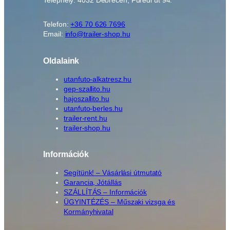
Telephely: 4032 Debrecen, Füredi út 94.
Telefon:
+36 70 626 7696
Email:
info@trailer-shop.hu
Oldalaink
utanfuto-alkatresz.hu
gep-szallito.hu
hajoszallito.hu
utanfuto-berles.hu
trailer-rent.hu
trailer-shop.hu
Információk
Segítünk! – Vásárlási útmutató
Garancia, Jótállás
SZÁLLÍTÁS – Információk
ÜGYINTÉZÉS – Műszaki vizsga és
Kormányhivatal