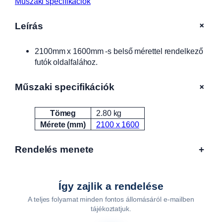
Műszaki specifikációk
s
z
+
Leírás
ü
r
2100mm x 1600mm -s belső mérettel rendelkező
k
futók oldalfalához.
e
A
L
+
Műszaki specifikációk
F
A
Tömeg
2.80 kg
Attribútumok
Érték
1
Mérete (mm)
2100 x 1600
2
1
Rendelés menete
+
1
6
,
2
Így zajlik a rendelése
2
A teljes folyamat minden fontos állomásáról e-mailben
1
tájékoztatjuk.
1