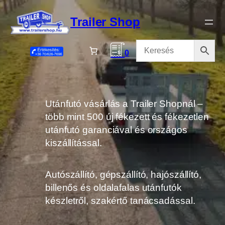
Ugrás
a
Trailer Shop
tartalomhoz
0
Utánfutó vásárlás a Trailer Shopnál –
több mint 500 új fékezett és fékezetlen
utánfutó garanciával és országos
kiszállítással.
Autószállító, gépszállító, hajószállító,
billenős és oldalafalas utánfutók
készletről, szakértő tanácsadással.