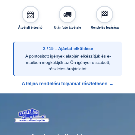
e
n
📨
🚛
🏁
n
y
i
Átvételi értesítő
Utánfutó átvétele
Rendelés lezárása
s
é
g
2 / 15 – Ajánlat elküldése
A pontosított igények alapján elkészítjük és e-
mailben megküldjük az Ön igényeire szabott,
részletes árajánlatot.
A teljes rendelési folyamat részletesen →