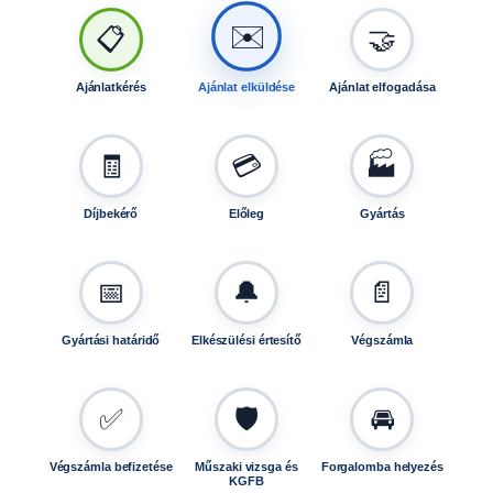
6
✉️
📋
🤝
u
t
á
Ajánlatkérés
Ajánlat elküldése
Ajánlat elfogadása
n
f
u
🧾
💳
🏭
t
ó
Díjbekérő
Előleg
Gyártás
h
o
z
📅
🔔
📄
T
L
Gyártási határidő
Elkészülési értesítő
Végszámla
1
2
1
✅
🛡️
🚘
1
6
Végszámla befizetése
Műszaki vizsga és
Forgalomba helyezés
m
KGFB