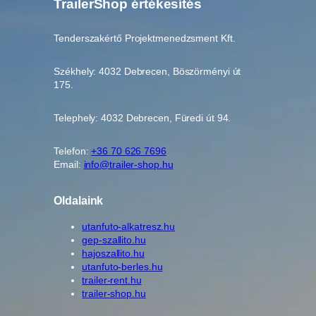
TrailerShop értékesítés
Tenderszakértő Projektmenedzsment Kft.
Székhely: 4032 Debrecen, Böszörményi út
175.
Telephely: 4032 Debrecen, Füredi út 94.
Telefon:
+36 70 626 7696
Email:
info@trailer-shop.hu
Oldalaink
utanfuto-alkatresz.hu
gep-szallito.hu
hajoszallito.hu
utanfuto-berles.hu
trailer-rent.hu
trailer-shop.hu