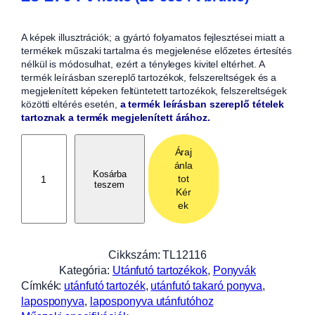
A képek illusztrációk; a gyártó folyamatos fejlesztései miatt a
termékek műszaki tartalma és megjelenése előzetes értesítés
nélkül is módosulhat, ezért a tényleges kivitel eltérhet. A
termék leírásban szereplő tartozékok, felszereltségek és a
megjelenített képeken feltüntetett tartozékok, felszereltségek
közötti eltérés esetén,
a termék leírásban szereplő tételek
tartoznak a termék megjelenített árához.
L
Áraj
a
ánla
p
Kosárba
tot
teszem
o
Kér
s
ek
p
o
n
Cikkszám:
TL12116
y
Kategória:
Utánfutó tartozékok
, 
Ponyvák
v
Címkék:
utánfutó tartozék
, 
utánfutó takaró ponyva
, 
a
laposponyva
, 
laposponyva utánfutóhoz
,