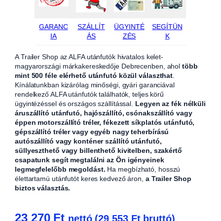
GARANC
SZÁLLÍT
ÜGYINTÉ
SEGÍTÜN
IA
ÁS
ZÉS
K
A Trailer Shop az ALFA utánfutók hivatalos kelet-
magyarországi márkakereskedője Debrecenben, ahol
több
mint 500 féle elérhető utánfutó közül választhat
.
Kínálatunkban kizárólag minőségi, gyári garanciával
rendelkező ALFA utánfutók találhatók, teljes körű
ügyintézéssel és országos szállítással.
Legyen az fék nélküli
áruszállító utánfutó, hajószállító, csónakszállító vagy
éppen motorszállító tréler, fékezett síkplatós utánfutó,
gépszállító tréler vagy egyéb nagy teherbírású
autószállító vagy konténer szállító utánfutó,
süllyeszthető vagy billenthető kivitelben, szakértő
csapatunk segít megtalálni az Ön igényeinek
legmegfelelőbb megoldást.
Ha megbízható, hosszú
élettartamú utánfutót keres kedvező áron,
a Trailer Shop
biztos választás.
23 270
Ft
nettó (
29 553
Ft
bruttó)