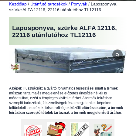
Kezdőlap
/
Utánfutó tartozékok
/
Ponyvák
/ Laposponyva,
szürke ALFA 12116, 22116 utánfutóhoz TL12116
Laposponyva, szürke ALFA 12116,
22116 utánfutóhoz TL12116
A képek illusztrációk; a gyártó folyamatos fejlesztései miatt a termék
műszaki tartalma és megjelenése előzetes értesítés nélkül is
módosulhat, ezért a tényleges kivitel eltérhet. A termék leírásban
szereplő tartozékok, felszereltségek és a megjelenített képeken
feltüntetett tartozékok, felszereltségek közötti
eltérés esetén
,
a termék
leírásban szereplő tételek tartoznak a termék megjelenített árához.