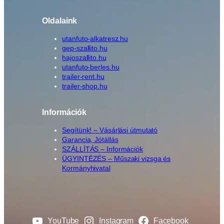
k
s
Oldalaink
é
g
utanfuto-alkatresz.hu
e
gep-szallito.hu
)
hajoszallito.hu
utanfuto-berles.hu
9
trailer-rent.hu
3
trailer-shop.hu
9
-
Információk
5
A
Segítünk! – Vásárlási útmutató
m
Garancia, Jótállás
e
SZÁLLÍTÁS – Információk
n
ÜGYINTÉZÉS – Műszaki vizsga és
n
Kormányhivatal
y
i
s
é
YouTube
Instagram
Facebook
g