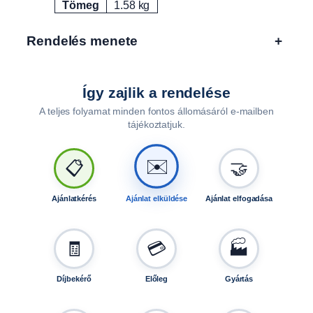
Tömeg
1.58 kg
t
Attribútumok
Érték
á
n
Rendelés menete
+
f
u
t
Így zajlik a rendelése
ó
A teljes folyamat minden fontos állomásáról e-mailben
h
tájékoztatjuk.
o
z
,
✉️
📋
🤝
(
N
Ajánlatkérés
Ajánlat elküldése
Ajánlat elfogadása
e
o
4
🧾
💳
🏭
0
0
Díjbekérő
Előleg
Gyártás
m
m
o