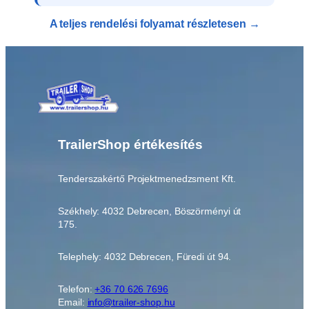
s
A teljes rendelési folyamat részletesen →
á
g
,
1
d
b
(
2
TrailerShop értékesítés
d
b
-
Tenderszakértő Projektmenedzsment Kft.
r
a
Székhely: 4032 Debrecen, Böszörményi út
v
175.
a
n
Telephely: 4032 Debrecen, Füredi út 94.
s
z
Telefon:
+36 70 626 7696
ü
Email:
info@trailer-shop.hu