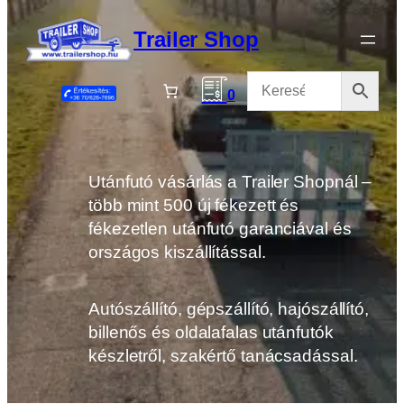
Ugrás
a
Trailer Shop
tartalomhoz
0
Utánfutó vásárlás a Trailer Shopnál –
több mint 500 új fékezett és
fékezetlen utánfutó garanciával és
országos kiszállítással.
Autószállító, gépszállító, hajószállító,
billenős és oldalafalas utánfutók
készletről, szakértő tanácsadással.