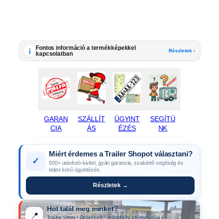
Fontos információ a termékképekkel
i
Részletek ›
kapcsolatban
GARAN
SZÁLLÍT
ÜGYINT
SEGÍTÜ
CIA
ÁS
ÉZÉS
NK
Miért érdemes a Trailer Shopot választani?
✓
500+ utánfutó-kivitel, gyári garancia, szakértő segítség és
teljes körű ügyintézés.
Részletek →
Hol talál meg minket?
📍
Trailer Shop • Debrecen – telephely, elérhetőség és