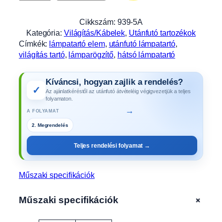
a
r
Cikkszám:
939-5A
t
Kategória:
Világítás/Kábelek
, 
Utánfutó tartozékok
ó
Címkék:
lámpatartó elem
, 
utánfutó lámpatartó
, 
C
világítás tartó
, 
lámparögzítő
, 
hátsó lámpatartó
-
v
Kíváncsi, hogyan zajlik a rendelés?
a
✓
Az ajánlatkéréstől az utánfutó átvételéig végigvezetjük a teljes
s
folyamaton.
f
→
A FOLYAMAT
é
2. Megrendelés
k
n
Teljes rendelési folyamat →
é
l
k
Műszaki specifikációk
ü
l
+
Műszaki specifikációk
i
u