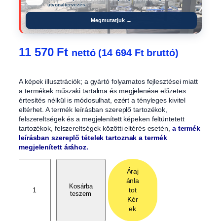
útvonaltervezés.
Megmutatjuk →
11 570
Ft
nettó (
14 694
Ft
bruttó)
A képek illusztrációk; a gyártó folyamatos fejlesztései miatt
a termékek műszaki tartalma és megjelenése előzetes
értesítés nélkül is módosulhat, ezért a tényleges kivitel
eltérhet. A termék leírásban szereplő tartozékok,
felszereltségek és a megjelenített képeken feltüntetett
tartozékok, felszereltségek közötti eltérés esetén,
a termék
leírásban szereplő tételek tartoznak a termék
megjelenített árához.
L
Áraj
á
ánla
m
Kosárba
tot
teszem
p
Kér
a
ek
t