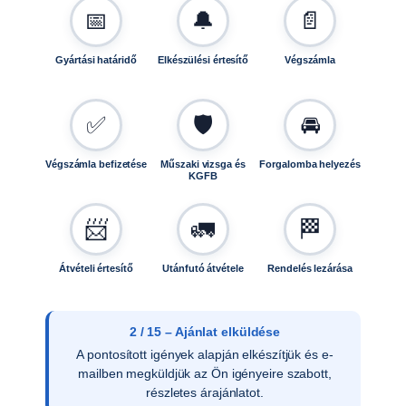
📅
🔔
📄
p
c
i
Gyártási határidő
Elkészülési értesítő
Végszámla
ó
)
,
✅
🛡️
🚘
8
0
Végszámla befizetése
Műszaki vizsga és
Forgalomba helyezés
KGFB
0
m
m
📨
🚛
🏁
k
i
Átvételi értesítő
Utánfutó átvétele
Rendelés lezárása
h
ú
z
2 / 15 – Ajánlat elküldése
h
A pontosított igények alapján elkészítjük és e-
a
mailben megküldjük az Ön igényeire szabott,
t
részletes árajánlatot.
ó