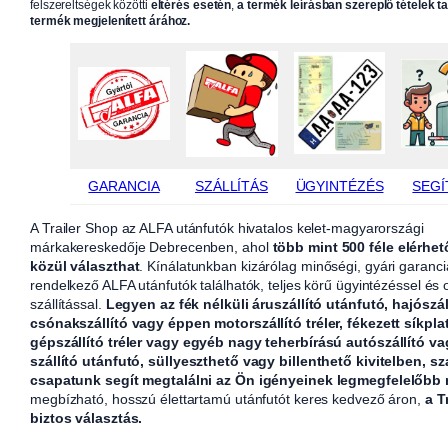
felszereltségek közötti
eltérés esetén
,
a termék leírásban szereplő tételek t
termék megjelenített árához.
GARANCIA
SZÁLLÍTÁS
ÜGYINTÉZÉS
SEGÍ
A Trailer Shop az ALFA utánfutók hivatalos kelet-magyarországi
márkakereskedője Debrecenben, ahol
több mint 500 féle elérhet
közül választhat
. Kínálatunkban kizárólag minőségi, gyári garanci
rendelkező ALFA utánfutók találhatók, teljes körű ügyintézéssel és
szállítással.
Legyen az fék nélküli áruszállító utánfutó, hajószál
csónakszállító vagy éppen motorszállító tréler, fékezett síkpla
gépszállító tréler vagy egyéb nagy teherbírású autószállító v
szállító utánfutó, süllyeszthető vagy billenthető kivitelben, sz
csapatunk segít megtalálni az Ön igényeinek legmegfelelőbb
megbízható, hosszú élettartamú utánfutót keres kedvező áron,
a T
biztos választás.