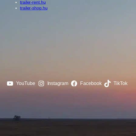
trailer-rent.hu
trailer-shop.hu
YouTube
Instagram
Facebook
TikTok