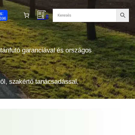
0
 utánfutó garanciával és országos
tről, szakértő tanácsadással.