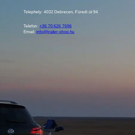
Telephely: 4032 Debrecen, Füredi út 94.
Telefon:
+36 70 626 7696
Email:
info@trailer-shop.hu