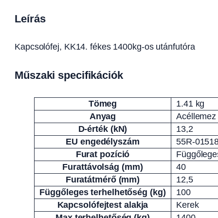
Leírás
Kapcsolófej, KK14. fékes 1400kg-os utánfutóra
Műszaki specifikációk
Tömeg
1.41 kg
Attribútumok
Érték
Anyag
Acéllemez
D-érték (kN)
13,2
EU engedélyszám
55R-0151
Furat pozíció
Függőleges
Furattávolság (mm)
40
Furatátmérő (mm)
12,5
Függőleges terhelhetőség (kg)
100
Kapcsolófejtest alakja
Kerek
Max terhelhetőség (kg)
1400