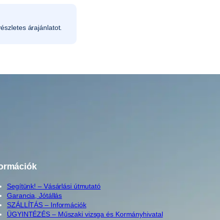
észletes árajánlatot.
formációk
Segítünk! – Vásárlási útmutató
Garancia, Jótállás
SZÁLLÍTÁS – Információk
ÜGYINTÉZÉS – Műszaki vizsga és Kormányhivatal