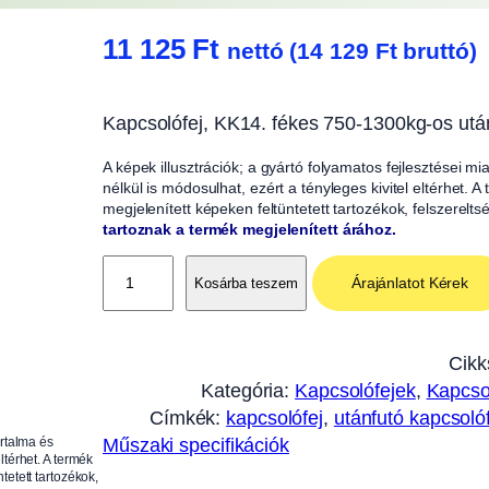
11 125
Ft
nettó (
14 129
Ft
bruttó)
Kapcsolófej, KK14. fékes 750-1300kg-os utá
A képek illusztrációk; a gyártó folyamatos fejlesztései m
nélkül is módosulhat, ezért a tényleges kivitel eltérhet. 
megjelenített képeken feltüntetett tartozékok, felszerelts
tartoznak a termék megjelenített árához.
K
Árajánlatot Kérek
Kosárba teszem
a
p
c
Cikk
s
Kategória:
Kapcsolófejek
, 
Kapcsol
o
Címkék:
kapcsolófej
, 
utánfutó kapcsoló
l
artalma és
Műszaki specifikációk
ó
ltérhet. A termék
tetett tartozékok,
f