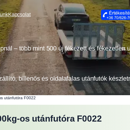
lunk
Kapcsolat
opnál – több mint 500 új fékezett és fékezetlen
zállító, billenős és oldalafalas utánfutók készle
os utánfutóra F0022
00kg-os utánfutóra F0022