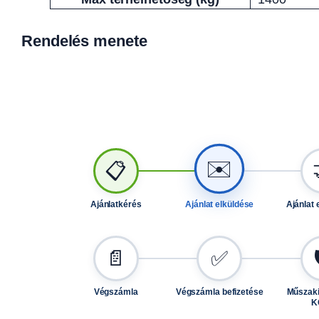
Rendelés menete
✉️
📋
Ajánlatkérés
Ajánlat elküldése
Ajánlat 
📄
✅
Végszámla
Végszámla befizetése
Műszaki
K