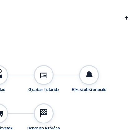
+

📅
🔔
tás
Gyártási határidő
Elkészülési értesítő

🏁
átvétele
Rendelés lezárása