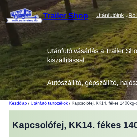
Ugrás
a
Trailer Shop
Utánfutóink
Ró
tartalomhoz
Utánfutó vásárlás a Trailer Sh
kiszállítással.
Autószállító, gépszállító, hajós
Kezdőlap
/
Utánfutó tartozékok
/ Kapcsolófej, KK14. fékes 1400kg-
Kapcsolófej, KK14. fékes 14