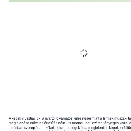
A képek illusztrációk; a gyártó folyamatos fejlesztései miatt a termék műszaki t
megjelenése előzetes értesítés nélkül is módosulhat, ezért a tényleges kivitel e
leírásban szereplő tartozékok, felszereltségek és a megjelenített képeken feltün