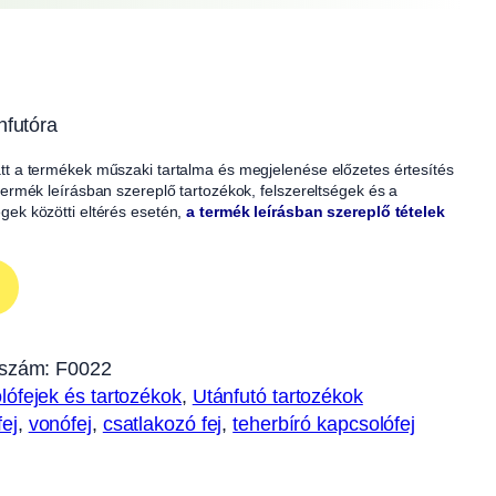
nfutóra
iatt a termékek műszaki tartalma és megjelenése előzetes értesítés
A termék leírásban szereplő tartozékok, felszereltségek és a
égek közötti eltérés esetén,
a termék leírásban szereplő tételek
szám:
F0022
ófejek és tartozékok
, 
Utánfutó tartozékok
fej
, 
vonófej
, 
csatlakozó fej
, 
teherbíró kapcsolófej