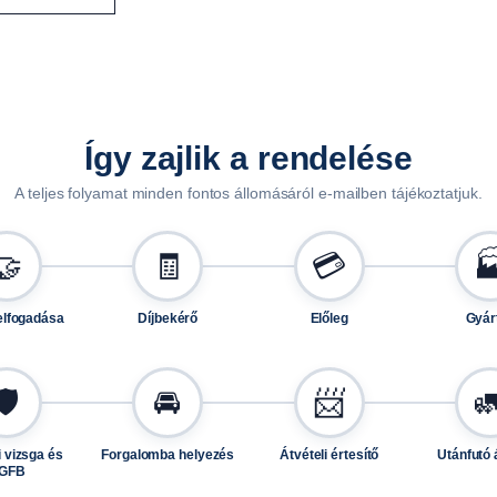
2
2
m
e
n
n
Így zajlik a rendelése
y
A teljes folyamat minden fontos állomásáról e-mailben tájékoztatjuk.
i
s
é
🤝
🧾
💳

g
elfogadása
Díjbekérő
Előleg
Gyár
🛡️
🚘
📨

 vizsga és
Forgalomba helyezés
Átvételi értesítő
Utánfutó 
GFB