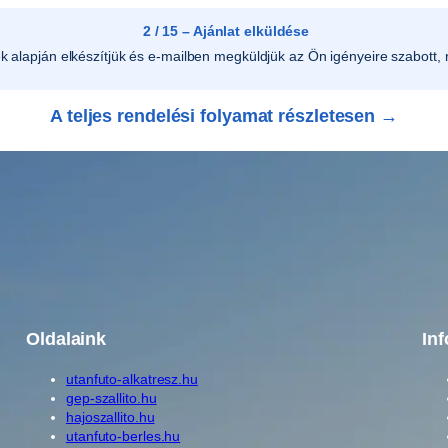
2 / 15 – Ajánlat elküldése
ek alapján elkészítjük és e-mailben megküldjük az Ön igényeire szabott, r
A teljes rendelési folyamat részletesen →
Oldalaink
In
utanfuto-alkatresz.hu
gep-szallito.hu
hajoszallito.hu
utanfuto-berles.hu