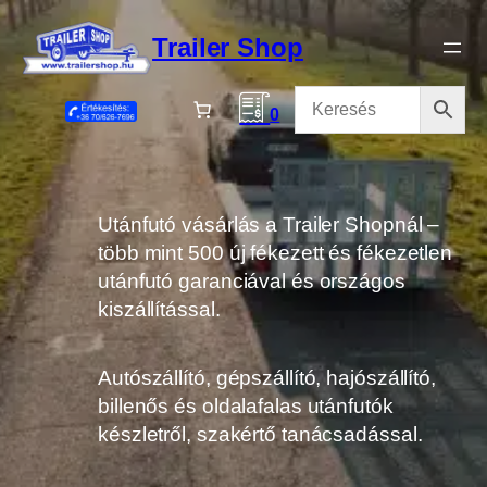
Ugrás
a
Trailer Shop
tartalomhoz
0
Utánfutó vásárlás a Trailer Shopnál –
több mint 500 új fékezett és fékezetlen
utánfutó garanciával és országos
kiszállítással.
Autószállító, gépszállító, hajószállító,
billenős és oldalafalas utánfutók
készletről, szakértő tanácsadással.