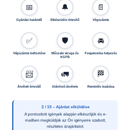
á
📅
🔔
📄
n
f
u
Gyártási határidő
Elkészülési értesítő
Végszámla
t
ó
k
✅
🛡️
🚘
h
o
Végszámla befizetése
Műszaki vizsga és
Forgalomba helyezés
KGFB
z
F
0
📨
🚛
🏁
0
1
Átvételi értesítő
Utánfutó átvétele
Rendelés lezárása
1
-
1
2 / 15 – Ajánlat elküldése
m
A pontosított igények alapján elkészítjük és e-
e
mailben megküldjük az Ön igényeire szabott,
n
részletes árajánlatot.
n