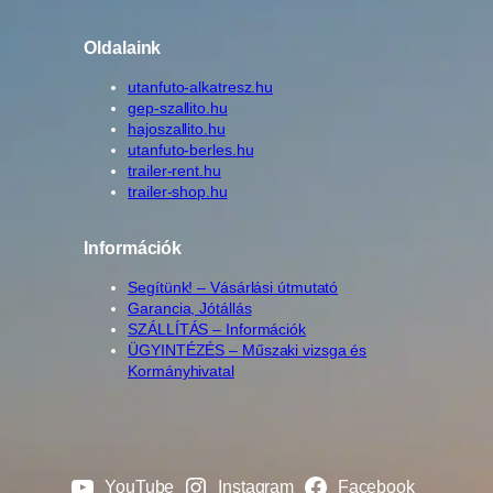
Oldalaink
utanfuto-alkatresz.hu
gep-szallito.hu
hajoszallito.hu
utanfuto-berles.hu
trailer-rent.hu
trailer-shop.hu
Információk
Segítünk! – Vásárlási útmutató
Garancia, Jótállás
SZÁLLÍTÁS – Információk
ÜGYINTÉZÉS – Műszaki vizsga és
Kormányhivatal
YouTube
Instagram
Facebook