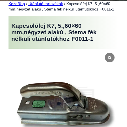
Kezdőlap
/
Utánfutó tartozékok
/ Kapcsolófej K7, 5.,60×60
mm,négyzet alakú , Stema fék nélküli utánfutókhoz F0011-1
Kapcsolófej K7, 5.,60×60
mm,négyzet alakú , Stema fék
nélküli utánfutókhoz F0011-1