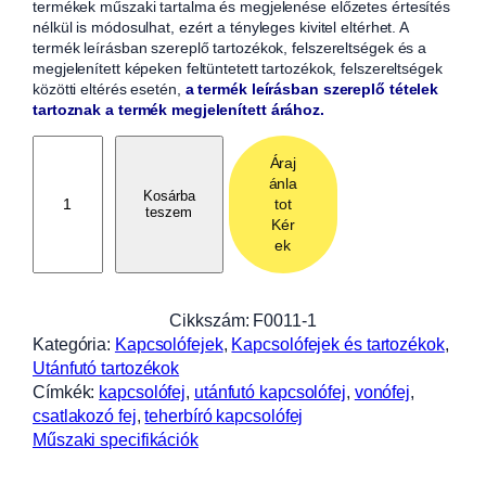
termékek műszaki tartalma és megjelenése előzetes értesítés
nélkül is módosulhat, ezért a tényleges kivitel eltérhet. A
termék leírásban szereplő tartozékok, felszereltségek és a
megjelenített képeken feltüntetett tartozékok, felszereltségek
közötti eltérés esetén,
a termék leírásban szereplő tételek
tartoznak a termék megjelenített árához.
K
Áraj
a
ánla
p
Kosárba
tot
teszem
c
Kér
s
ek
o
l
ó
Cikkszám:
F0011-1
f
Kategória:
Kapcsolófejek
, 
Kapcsolófejek és tartozékok
, 
e
Utánfutó tartozékok
j
Címkék:
kapcsolófej
, 
utánfutó kapcsolófej
, 
vonófej
, 
K
csatlakozó fej
, 
teherbíró kapcsolófej
7
Műszaki specifikációk
,
5