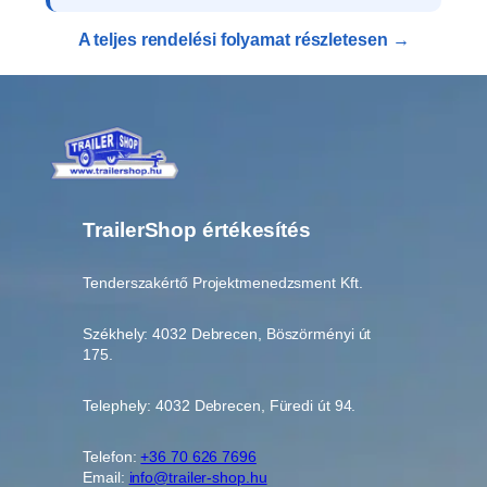
y
A teljes rendelési folyamat részletesen →
i
s
é
g
TrailerShop értékesítés
Tenderszakértő Projektmenedzsment Kft.
Székhely: 4032 Debrecen, Böszörményi út
175.
Telephely: 4032 Debrecen, Füredi út 94.
Telefon:
+36 70 626 7696
Email:
info@trailer-shop.hu