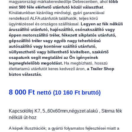
magyarországi márkakereskedője Debrecenben, ahol
több
mint 500 féle elérhető utánfutó közül választhat
.
Kínálatunkban kizárólag minőségi, gyári garanciával
rendelkező ALFA utánfutók találhatók, teljes körű
ügyintézéssel és országos szállítással.
Legyen az fék nélküli
áruszállító utánfutó, hajószállító, csónakszállító vagy
éppen motorszállító tréler, fékezett síkplatós utánfutó,
gépszállító tréler vagy egyéb nagy teherbírású
autószállító vagy konténer szállító utánfutó,
süllyeszthető vagy billenthető kivitelben, szakértő
csapatunk segít megtalálni az Ön igényeinek
legmegfelelőbb megoldást.
Ha megbízható, hosszú
élettartamú utánfutót keres kedvező áron,
a Trailer Shop
biztos választás.
8 000
Ft
nettó (
10 160
Ft
bruttó)
Kapcsolófej K7, 5.,60x60mm,négyzet alakú , Stema fék
nélküli út-hoz
A képek illusztrációk; a gyártó folyamatos fejlesztései miatt a