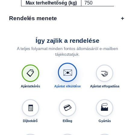
k
Max terhelhetőség (kg)
750
ú
,
Rendelés menete
+
S
t
e
Így zajlik a rendelése
m
A teljes folyamat minden fontos állomásáról e-mailben
a
tájékoztatjuk.
f
é
k
✉️
📋
🤝
n
é
Ajánlatkérés
Ajánlat elküldése
Ajánlat elfogadása
l
k
ü
🧾
💳
🏭
l
i
Díjbekérő
Előleg
Gyártás
u
t