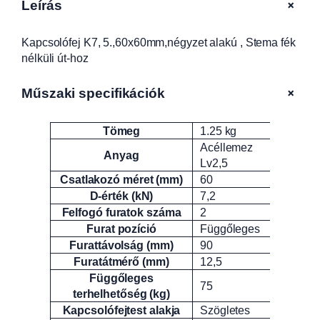
+
Leírás
.
,
Kapcsolófej K7, 5.,60x60mm,négyzet alakú , Stema fék
6
nélküli út-hoz
0
×
6
+
Műszaki specifikációk
0
m
Tömeg
1.25 kg
Attribútumok
Érték
m
Acéllemez
,
Anyag
Lv2,5
n
Csatlakozó méret (mm)
60
é
D-érték (kN)
7,2
g
Felfogó furatok száma
2
y
Furat pozíció
Függőleges
z
Furattávolság (mm)
90
e
Furatátmérő (mm)
12,5
t
Függőleges
a
75
terhelhetőség (kg)
l
Kapcsolófejtest alakja
Szögletes
a