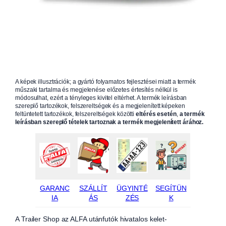
A képek illusztrációk; a gyártó folyamatos fejlesztései miatt a termék
műszaki tartalma és megjelenése előzetes értesítés nélkül is
módosulhat, ezért a tényleges kivitel eltérhet. A termék leírásban
szereplő tartozékok, felszereltségek és a megjelenített képeken
feltüntetett tartozékok, felszereltségek közötti
eltérés esetén
,
a termék
leírásban szereplő tételek tartoznak a termék megjelenített árához.
GARANC
SZÁLLÍT
ÜGYINTÉ
SEGÍTÜN
IA
ÁS
ZÉS
K
A Trailer Shop az ALFA utánfutók hivatalos kelet-