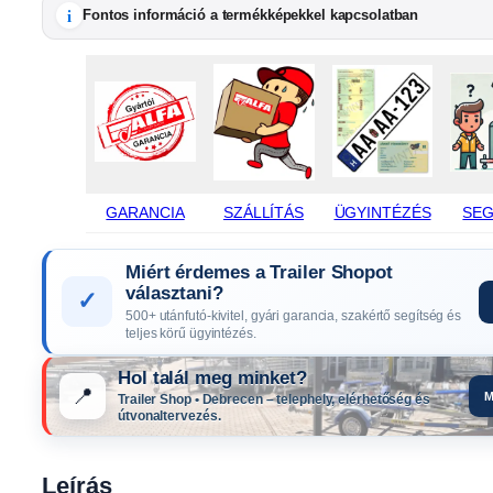
i
Fontos információ a termékképekkel kapcsolatban
GARANCIA
SZÁLLÍTÁS
ÜGYINTÉZÉS
SEG
Miért érdemes a Trailer Shopot
választani?
✓
500+ utánfutó-kivitel, gyári garancia, szakértő segítség és
teljes körű ügyintézés.
Hol talál meg minket?
📍
M
Trailer Shop • Debrecen – telephely, elérhetőség és
útvonaltervezés.
Leírás