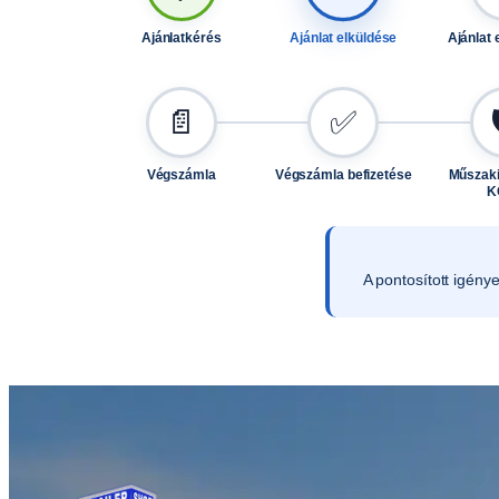
Ajánlatkérés
Ajánlat elküldése
Ajánlat 
📄
✅
Végszámla
Végszámla befizetése
Műszaki
K
A pontosított igény