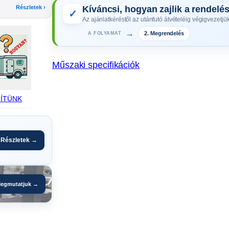
Részletek ›
Kíváncsi, hogyan zajlik a rendelé
í
✓
Az ajánlatkéréstől az utánfutó átvételéig végigvezetjük
t
2. Megrendelés
→
A FOLYAMAT
ő
(
1
Műszaki specifikációk
0
d
ÍTÜNK
b
/
c
s
Részletek →
o
m
a
egmutatjuk →
g
)
K
0