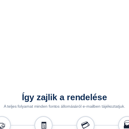
0
2
9
m
e
n
n
y
i
s
é
g
Így zajlik a rendelése
A teljes folyamat minden fontos állomásáról e-mailben tájékoztatjuk.
🤝
🧾
💳
