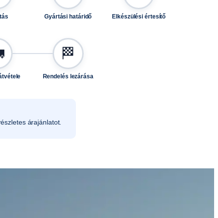
tás
Gyártási határidő
Elkészülési értesítő

🏁
átvétele
Rendelés lezárása
észletes árajánlatot.