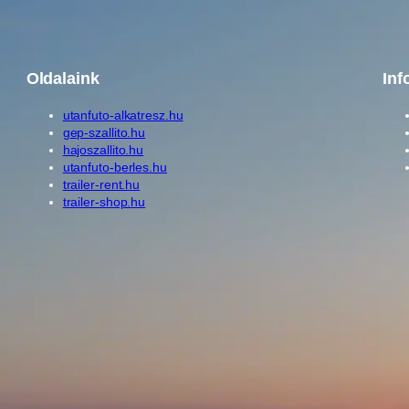
Oldalaink
Inf
utanfuto-alkatresz.hu
gep-szallito.hu
hajoszallito.hu
utanfuto-berles.hu
trailer-rent.hu
trailer-shop.hu