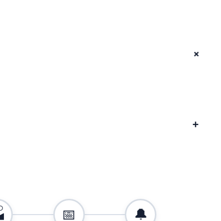
+
+

📅
🔔