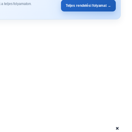
 a teljes folyamaton.
Teljes rendelési folyamat →
+