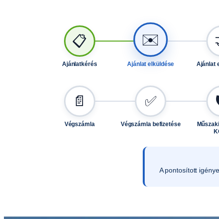
✉️
📋
Ajánlatkérés
Ajánlat elküldése
Ajánlat 
📄
✅
Végszámla
Végszámla befizetése
Műszaki
K
A pontosított igény