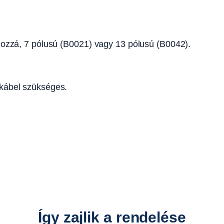
l
B
0
 hozzá, 7 pólusú (B0021) vagy 13 pólusú (B0042).
0
6
4
m
 kábel szükséges.
e
n
n
y
i
s
é
g
Így zajlik a rendelése