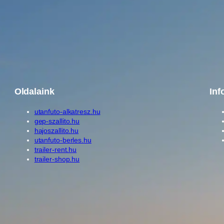
Oldalaink
Inf
utanfuto-alkatresz.hu
gep-szallito.hu
hajoszallito.hu
utanfuto-berles.hu
trailer-rent.hu
trailer-shop.hu