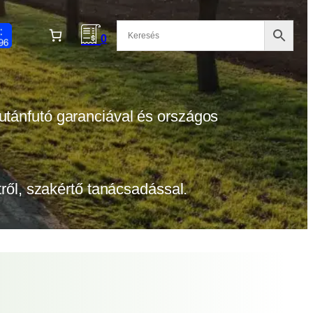
0
 utánfutó garanciával és országos
etről, szakértő tanácsadással.