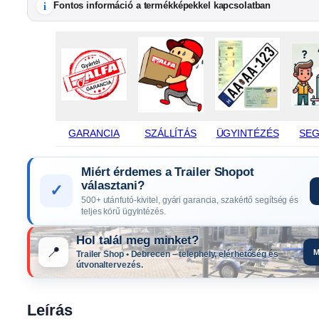
i
Fontos információ a termékképekkel kapcsolatban
GARANCIA
SZÁLLÍTÁS
ÜGYINTÉZÉS
SEG
Miért érdemes a Trailer Shopot
választani?
✓
500+ utánfutó-kivitel, gyári garancia, szakértő segítség és
teljes körű ügyintézés.
Hol talál meg minket?
📍
M
Trailer Shop • Debrecen – telephely, elérhetőség és
útvonaltervezés.
Leírás