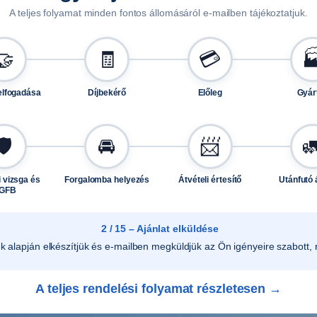
A teljes folyamat minden fontos állomásáról e-mailben tájékoztatjuk.
🤝
🧾
💳

elfogadása
Díjbekérő
Előleg
Gyár
🛡️
🚘
📨

 vizsga és
Forgalomba helyezés
Átvételi értesítő
Utánfutó 
GFB
2 / 15 – Ajánlat elküldése
ek alapján elkészítjük és e-mailben megküldjük az Ön igényeire szabott, r
A teljes rendelési folyamat részletesen →