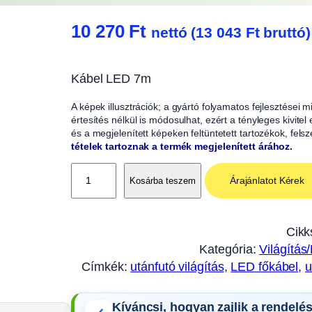
10 270
Ft
nettó (
13 043
Ft
bruttó)
Kábel LED 7m
A képek illusztrációk; a gyártó folyamatos fejlesztései
értesítés nélkül is módosulhat, ezért a tényleges kivitel
és a megjelenített képeken feltüntetett tartozékok, fels
tételek tartoznak a termék megjelenített árához.
F
Árajánlatot Kérek
Kosárba teszem
ő
k
á
Cikk
b
Kategória:
Világítás
e
Címkék:
utánfutó világítás
, 
LED főkábel
, 
u
l
L
Kíváncsi, hogyan zajlik a rendelé
E