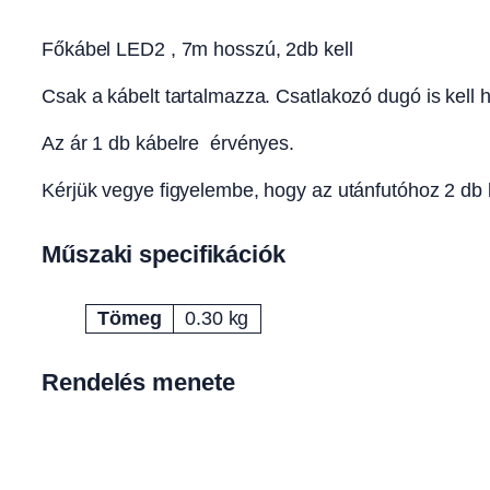
Főkábel LED2 , 7m hosszú, 2db kell
Csak a kábelt tartalmazza. Csatlakozó dugó is kell
Az ár 1 db kábelre érvényes.
Kérjük vegye figyelembe, hogy az utánfutóhoz 2 db
Műszaki specifikációk
Tömeg
0.30 kg
Attribútumok
Érték
Rendelés menete