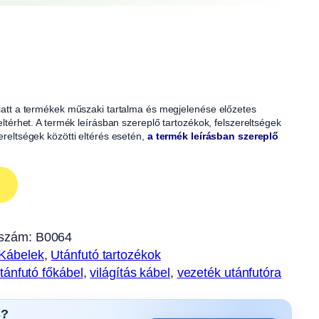
 miatt a termékek műszaki tartalma és megjelenése előzetes
 eltérhet. A termék leírásban szereplő tartozékok, felszereltségek
zereltségek közötti eltérés esetén,
a termék leírásban szereplő
szám:
B0064
/Kábelek
, 
Utánfutó tartozékok
tánfutó főkábel
, 
világítás kábel
, 
vezeték utánfutóra
s?