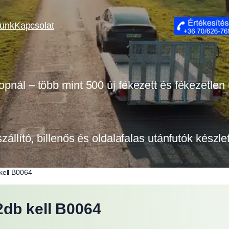
lunk
Kapcsolat
opnál – több mint 500 új fékezett és fékezetlen
szállító, billenős és oldalafalas utánfutók készl
kell B0064
2db kell B0064