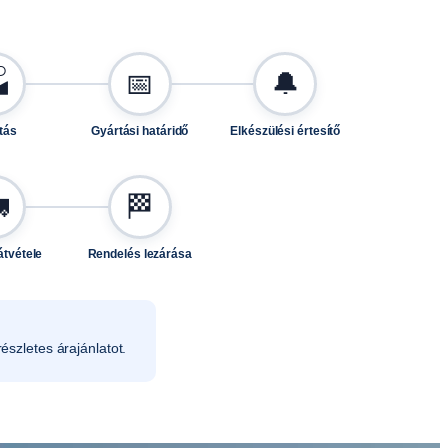

📅
🔔
tás
Gyártási határidő
Elkészülési értesítő

🏁
átvétele
Rendelés lezárása
észletes árajánlatot.