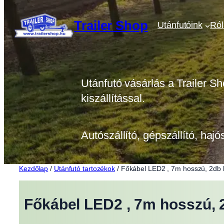
Ugrás
a
Trailer Shop
Utánfutóink
Ró
tartalomhoz
Utánfutó vásárlás a Trailer Sh
kiszállítással.
Autószállító, gépszállító, hajó
Kezdőlap
/
Utánfutó tartozékok
/ Főkábel LED2 , 7m hosszú, 2db 
Főkábel LED2 , 7m hosszú, 