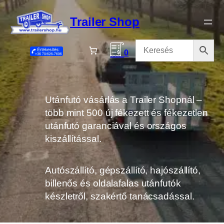
Ugrás
a
Trailer Shop
tartalomhoz
0
Utánfutó vásárlás a Trailer Shopnál –
több mint 500 új fékezett és fékezetlen
utánfutó garanciával és országos
kiszállítással.
Autószállító, gépszállító, hajószállító,
billenős és oldalafalas utánfutók
készletről, szakértő tanácsadással.