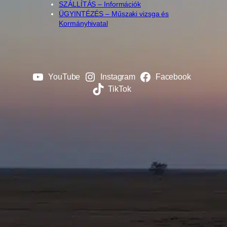
SZÁLLÍTÁS – Információk
ÜGYINTÉZÉS – Műszaki vizsga és
Kormányhivatal
YouTube
Instagram
Facebook
TikTok