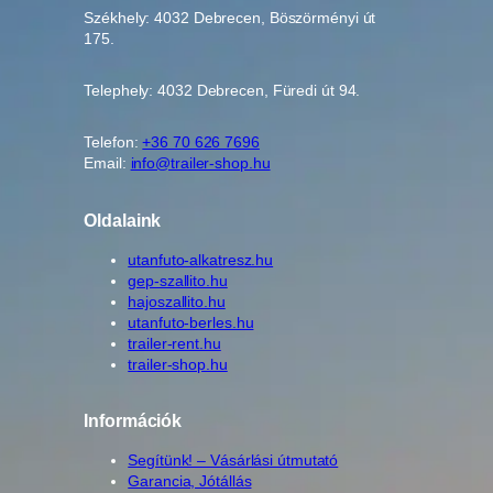
Székhely: 4032 Debrecen, Böszörményi út
175.
Telephely: 4032 Debrecen, Füredi út 94.
Telefon:
+36 70 626 7696
Email:
info@trailer-shop.hu
Oldalaink
utanfuto-alkatresz.hu
gep-szallito.hu
hajoszallito.hu
utanfuto-berles.hu
trailer-rent.hu
trailer-shop.hu
Információk
Segítünk! – Vásárlási útmutató
Garancia, Jótállás