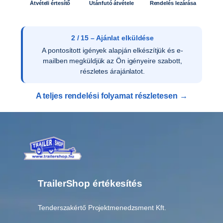
Átvételi értesítő
Utánfutó átvétele
Rendelés lezárása
2 / 15 – Ajánlat elküldése
A pontosított igények alapján elkészítjük és e-
mailben megküldjük az Ön igényeire szabott,
részletes árajánlatot.
A teljes rendelési folyamat részletesen →
TrailerShop értékesítés
Tenderszakértő Projektmenedzsment Kft.