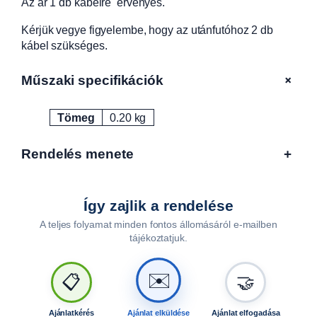
Az ár 1 db kábelre érvényes.
2
d
Kérjük vegye figyelembe, hogy az utánfutóhoz 2 db
b
kábel szükséges.
k
e
+
Műszaki specifikációk
l
l
Tömeg
0.20 kg
B
Attribútumok
Érték
0
0
Rendelés menete
+
6
3
m
Így zajlik a rendelése
e
A teljes folyamat minden fontos állomásáról e-mailben
n
tájékoztatjuk.
n
y
✉️
i
📋
🤝
s
é
Ajánlatkérés
Ajánlat elküldése
Ajánlat elfogadása