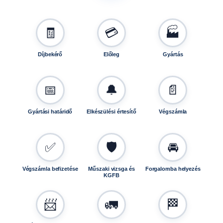
g
🧾
💳
🏭
Díjbekérő
Előleg
Gyártás
📅
🔔
📄
Gyártási határidő
Elkészülési értesítő
Végszámla
✅
🛡️
🚘
Végszámla befizetése
Műszaki vizsga és
Forgalomba helyezés
KGFB
📨
🚛
🏁