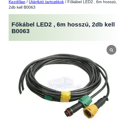
Kezdőlap
/
Utánfutó tartozékok
/ Főkábel LED2 , 6m hosszú,
2db kell B0063
Főkábel LED2 , 6m hosszú, 2db kell
B0063