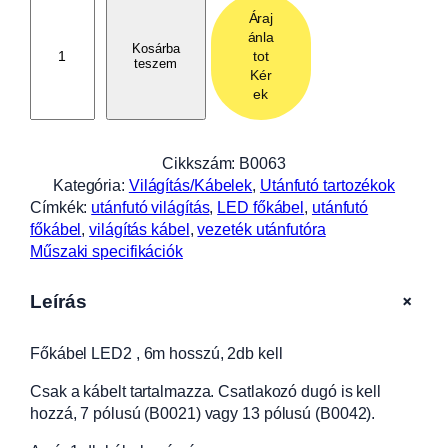
F
Áraj
ő
ánla
k
Kosárba
tot
teszem
á
Kér
b
ek
e
l
L
Cikkszám:
B0063
E
Kategória:
Világítás/Kábelek
, 
Utánfutó tartozékok
D
Címkék:
utánfutó világítás
, 
LED főkábel
, 
utánfutó
2
főkábel
, 
világítás kábel
, 
vezeték utánfutóra
,
Műszaki specifikációk
6
m
+
Leírás
h
o
Főkábel LED2 , 6m hosszú, 2db kell
s
s
Csak a kábelt tartalmazza. Csatlakozó dugó is kell
z
hozzá, 7 pólusú (B0021) vagy 13 pólusú (B0042).
ú
,