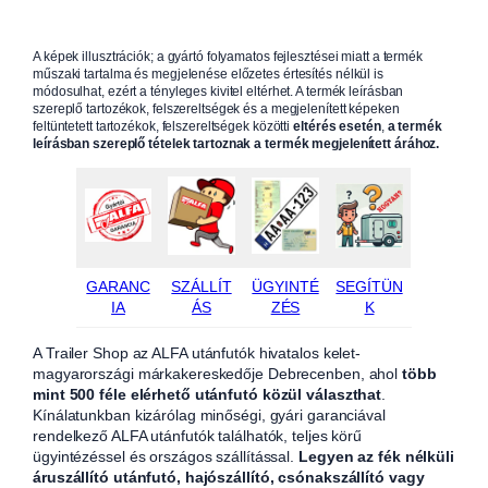
A képek illusztrációk; a gyártó folyamatos fejlesztései miatt a termék
műszaki tartalma és megjelenése előzetes értesítés nélkül is
módosulhat, ezért a tényleges kivitel eltérhet. A termék leírásban
szereplő tartozékok, felszereltségek és a megjelenített képeken
feltüntetett tartozékok, felszereltségek közötti
eltérés esetén
,
a termék
leírásban szereplő tételek tartoznak a termék megjelenített árához.
GARANC
SZÁLLÍT
ÜGYINTÉ
SEGÍTÜN
IA
ÁS
ZÉS
K
A Trailer Shop az ALFA utánfutók hivatalos kelet-
magyarországi márkakereskedője Debrecenben, ahol
több
mint 500 féle elérhető utánfutó közül választhat
.
Kínálatunkban kizárólag minőségi, gyári garanciával
rendelkező ALFA utánfutók találhatók, teljes körű
ügyintézéssel és országos szállítással.
Legyen az fék nélküli
áruszállító utánfutó, hajószállító, csónakszállító vagy