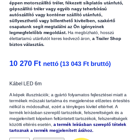
éppen motorszállító tréler, fékezett síkplatós utánfutó,
gépszállító tréler vagy egyéb nagy teherbírású
autószállító vagy konténer szállító utánfutó,
süllyeszthető vagy billenthető kivitelben, szakértő
csapatunk segít megtalálni az Ön igényeinek
legmegfelelőbb megoldást.
Ha megbízható, hosszú
élettartamú utánfutót keres kedvező áron,
a Trailer Shop
biztos választás.
10 270
Ft
nettó (
13 043
Ft
bruttó)
Kábel LED 6m
A képek illusztrációk; a gyártó folyamatos fejlesztései miatt a
termékek műszaki tartalma és megjelenése előzetes értesítés
nélkül is módosulhat, ezért a tényleges kivitel eltérhet. A
termék leírásban szereplő tartozékok, felszereltségek és a
megjelenített képeken feltüntetett tartozékok, felszereltségek
közötti eltérés esetén,
a termék leírásban szereplő tételek
tartoznak a termék megjelenített árához.