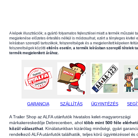
A képek illusztrációk; a gyártó folyamatos fejlesztései miatt a termék műszaki t
megjelenése előzetes értesítés nélkül is módosulhat, ezért a tényleges kivitel e
leírásban szereplő tartozékok, felszereltségek és a megjelenített képeken feltün
felszereltségek közötti
eltérés esetén
,
a termék leírásban szereplő tételek t
termék megjelenített árához.
GARANCIA
SZÁLLÍTÁS
ÜGYINTÉZÉS
SEGÍ
A Trailer Shop az ALFA utánfutók hivatalos kelet-magyarországi
márkakereskedője Debrecenben, ahol
több mint 500 féle elérhet
közül választhat
. Kínálatunkban kizárólag minőségi, gyári garanci
rendelkező ALFA utánfutók találhatók, teljes körű ügyintézéssel és