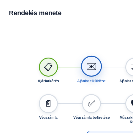
Rendelés menete
✉️
📋
Ajánlatkérés
Ajánlat elküldése
Ajánlat 
📄
✅
Végszámla
Végszámla befizetése
Műszaki
K