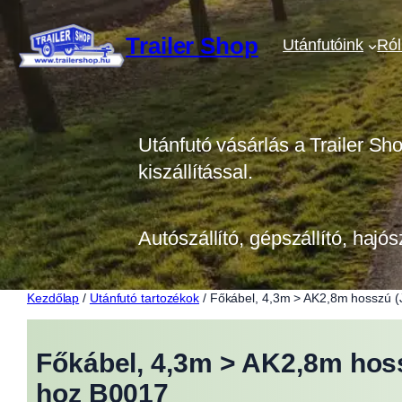
Ugrás
a
Trailer Shop
Utánfutóink
Ró
tartalomhoz
Utánfutó vásárlás a Trailer Sh
kiszállítással.
Autószállító, gépszállító, hajós
Kezdőlap
/
Utánfutó tartozékok
/ Főkábel, 4,3m > AK2,8m hosszú (
Főkábel, 4,3m > AK2,8m hoss
hoz B0017