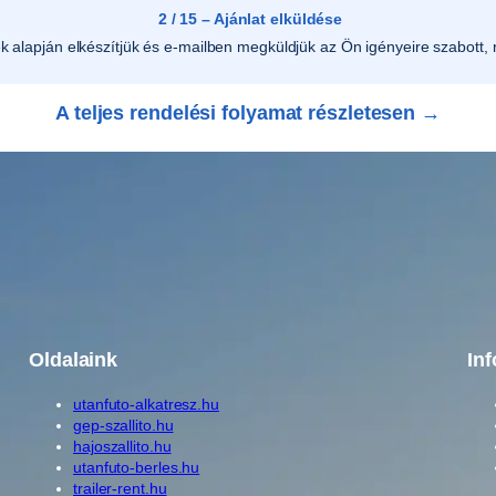
5
2 / 15 – Ajánlat elküldése
1
ek alapján elkészítjük és e-mailben megküldjük az Ön igényeire szabott, r
5
,
A teljes rendelési folyamat részletesen →
1
2
5
1
6
-
h
o
z
Oldalaink
In
B
0
utanfuto-alkatresz.hu
gep-szallito.hu
0
hajoszallito.hu
1
utanfuto-berles.hu
7
trailer-rent.hu