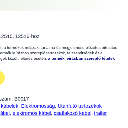
12515, 12516-hoz
iatt a termékek műszaki tartalma és megjelenése előzetes értesítés
A termék leírásban szereplő tartozékok, felszereltségek és a
égek közötti eltérés esetén,
a termék leírásban szereplő tételek
szám:
B0017
 kábelek
, 
Elektromosság
, 
Utánfutó tartozékok
kábel
, 
elektromos kábel
, 
csatlakozó kábel
, 
trailer