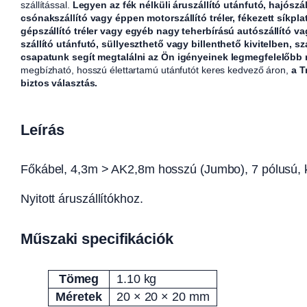
szállítással.
Legyen az fék nélküli áruszállító utánfutó, hajószál
csónakszállító vagy éppen motorszállító tréler, fékezett síkpla
gépszállító tréler vagy egyéb nagy teherbírású autószállító v
szállító utánfutó, süllyeszthető vagy billenthető kivitelben, sz
csapatunk segít megtalálni az Ön igényeinek legmegfelelőbb
megbízható, hosszú élettartamú utánfutót keres kedvező áron,
a T
biztos választás.
Leírás
Főkábel, 4,3m > AK2,8m hosszú (Jumbo), 7 pólusú, 
Nyitott áruszállítókhoz.
Műszaki specifikációk
Tömeg
1.10 kg
Attribútumok
Érték
Méretek
20 × 20 × 20 mm