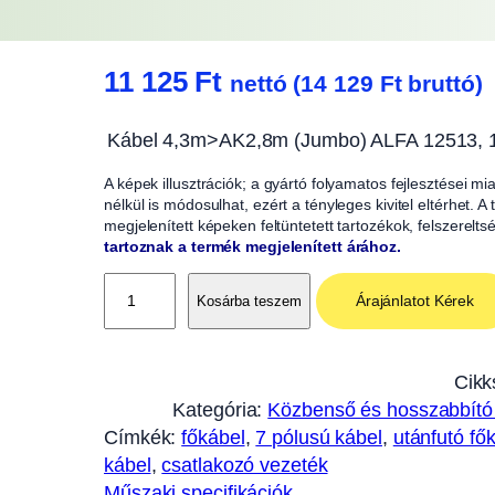
11 125
Ft
nettó (
14 129
Ft
bruttó)
Kábel 4,3m>AK2,8m (Jumbo) ALFA 12513, 
A képek illusztrációk; a gyártó folyamatos fejlesztései m
nélkül is módosulhat, ezért a tényleges kivitel eltérhet. 
megjelenített képeken feltüntetett tartozékok, felszerelts
tartoznak a termék megjelenített árához.
F
Árajánlatot Kérek
Kosárba teszem
ő
k
á
Cikk
b
Kategória:
Közbenső és hosszabbító
e
Címkék:
főkábel
, 
7 pólusú kábel
, 
utánfutó fő
l
kábel
, 
csatlakozó vezeték
,
Műszaki specifikációk