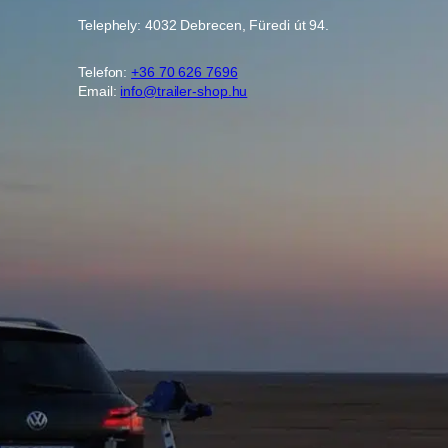
Telephely: 4032 Debrecen, Füredi út 94.
Telefon:
+36 70 626 7696
Email:
info@trailer-shop.hu