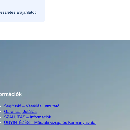
észletes árajánlatot.
formációk
Segítünk! – Vásárlási útmutató
Garancia, Jótállás
SZÁLLÍTÁS – Információk
ÜGYINTÉZÉS – Műszaki vizsga és Kormányhivatal