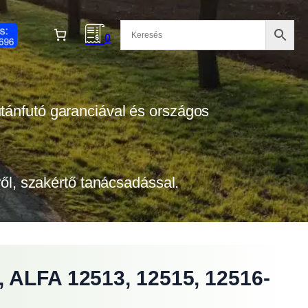
0
 utánfutó garanciával és országos
tről, szakértő tanácsadással.
, ALFA 12513, 12515, 12516-