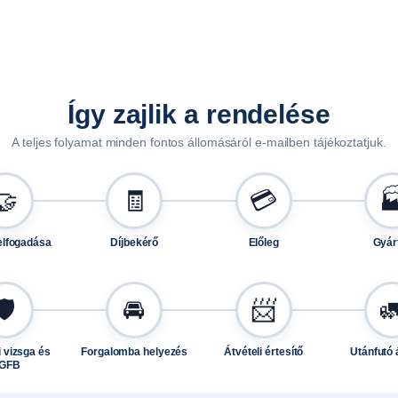
p
l
e
t
t
Így zajlik a rendelése
,
A teljes folyamat minden fontos állomásáról e-mailben tájékoztatjuk.
A
L
F
🤝
🧾
💳

A
1
elfogadása
Díjbekérő
Előleg
Gyár
2
5
1
🛡️
🚘
📨

3
,
 vizsga és
Forgalomba helyezés
Átvételi értesítő
Utánfutó 
GFB
1
2