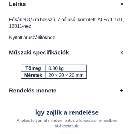
z
+
Leírás
ú
,
Főkábel 3,5 m hosszú, 7 pólusú, komplett, ALFA 11511,
7
12011-hez
p
ó
Nyitott áruszállítókhoz.
l
u
+
Műszaki specifikációk
s
ú
,
Tömeg
0.80 kg
Attribútumok
Érték
k
Méretek
20 × 20 × 20 mm
o
m
Rendelés menete
+
p
l
e
Így zajlik a rendelése
t
t
A teljes folyamat minden fontos állomásáról e-mailben
,
tájékoztatjuk.
A