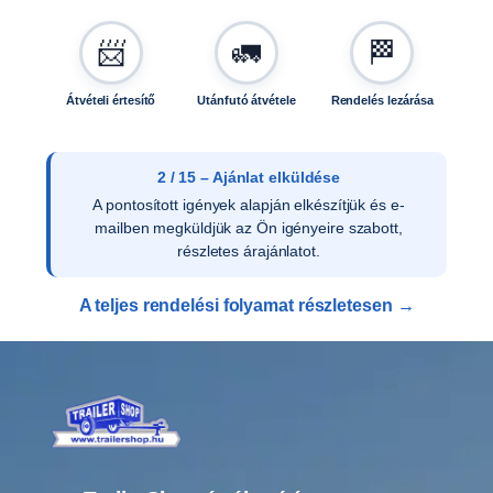
0
0
📨
🚛
🏁
3
m
Átvételi értesítő
Utánfutó átvétele
Rendelés lezárása
e
n
n
y
2 / 15 – Ajánlat elküldése
i
A pontosított igények alapján elkészítjük és e-
s
mailben megküldjük az Ön igényeire szabott,
é
részletes árajánlatot.
g
A teljes rendelési folyamat részletesen →