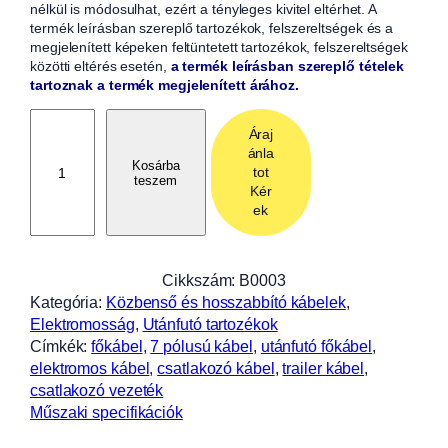
nélkül is módosulhat, ezért a tényleges kivitel eltérhet. A
termék leírásban szereplő tartozékok, felszereltségek és a
megjelenített képeken feltüntetett tartozékok, felszereltségek
közötti eltérés esetén,
a termék leírásban szereplő tételek
tartoznak a termék megjelenített árához.
F
Áraj
ő
ánla
k
Kosárba
tot
teszem
á
Kér
b
ek
e
l
3
Cikkszám:
B0003
,
Kategória:
Közbenső és hosszabbító kábelek
, 
5
Elektromosság
, 
Utánfutó tartozékok
m
Címkék:
főkábel
, 
7 pólusú kábel
, 
utánfutó főkábel
, 
h
elektromos kábel
, 
csatlakozó kábel
, 
trailer kábel
, 
o
csatlakozó vezeték
s
Műszaki specifikációk
s