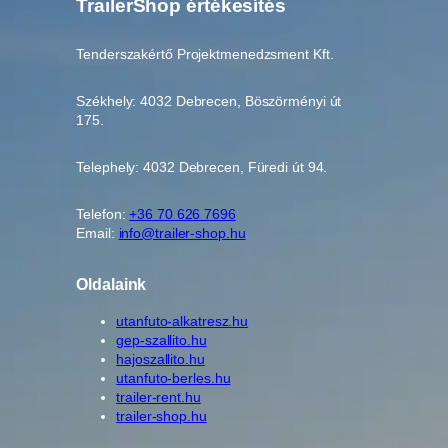
TrailerShop értékesítés
Tenderszakértő Projektmenedzsment Kft.
Székhely: 4032 Debrecen, Böszörményi út
175.
Telephely: 4032 Debrecen, Füredi út 94.
Telefon:
+36 70 626 7696
Email:
info@trailer-shop.hu
Oldalaink
utanfuto-alkatresz.hu
gep-szallito.hu
hajoszallito.hu
utanfuto-berles.hu
trailer-rent.hu
trailer-shop.hu