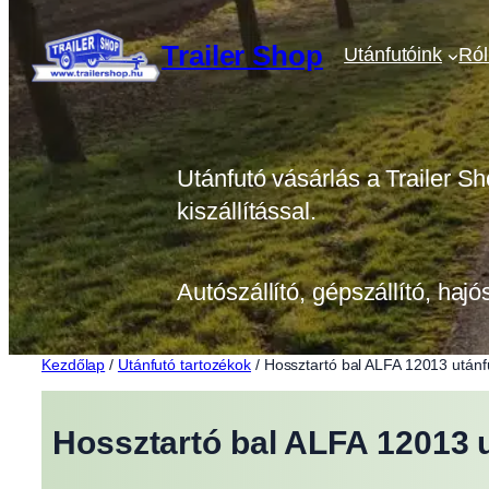
Ugrás
a
Trailer Shop
Utánfutóink
Ró
tartalomhoz
Utánfutó vásárlás a Trailer Sh
kiszállítással.
Autószállító, gépszállító, hajó
Kezdőlap
/
Utánfutó tartozékok
/ Hossztartó bal ALFA 12013 után
Hossztartó bal ALFA 12013 