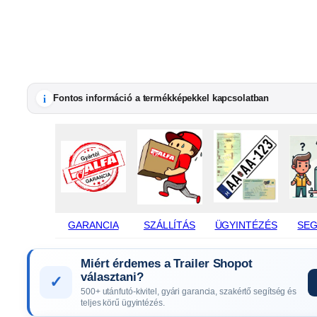
i
Fontos információ a termékképekkel kapcsolatban
GARANCIA
SZÁLLÍTÁS
ÜGYINTÉZÉS
SEG
Miért érdemes a Trailer Shopot
választani?
✓
500+ utánfutó-kivitel, gyári garancia, szakértő segítség és
teljes körű ügyintézés.