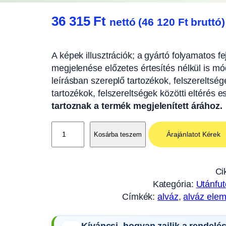
36 315
Ft
nettó (
46 120
Ft
bruttó)
A képek illusztrációk; a gyártó folyamatos f
megjelenése előzetes értesítés nélkül is mód
leírásban szereplő tartozékok, felszereltség
tartozékok, felszereltségek közötti eltérés 
tartoznak a termék megjelenített árához.
H
Árajánlatot Kérek
Kosárba teszem
o
s
s
Ci
z
Kategória:
Utánfut
t
Címkék:
alváz
, 
alváz ele
a
r
Kíváncsi, hogyan zajlik a rendelé