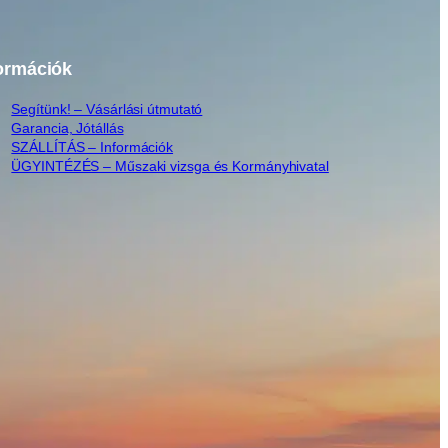
ormációk
Segítünk! – Vásárlási útmutató
Garancia, Jótállás
SZÁLLÍTÁS – Információk
ÜGYINTÉZÉS – Műszaki vizsga és Kormányhivatal