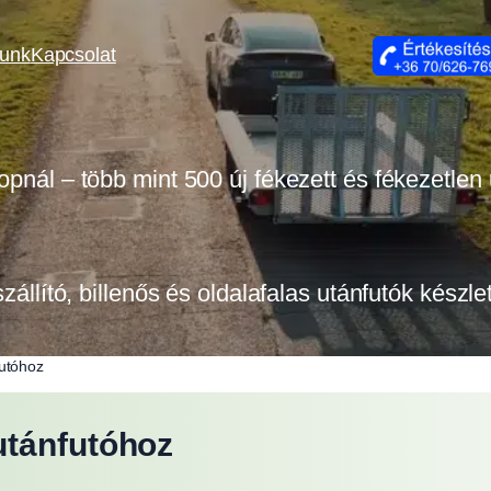
lunk
Kapcsolat
opnál – több mint 500 új fékezett és fékezetlen
szállító, billenős és oldalafalas utánfutók készl
futóhoz
utánfutóhoz