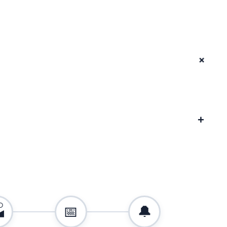
+
+

📅
🔔