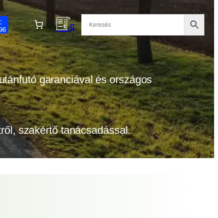
0
 utánfutó garanciával és országos
etről, szakértő tanácsadással.