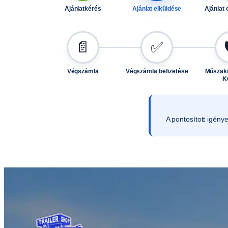
Ajánlatkérés
Ajánlat elküldése
Ajánlat 
📄
✅
Végszámla
Végszámla befizetése
Műszaki
K
A pontosított igény