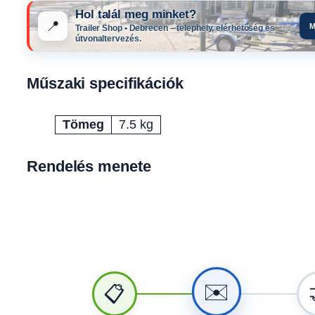
Hol talál meg minket?
📍
M
Trailer Shop • Debrecen – telephely, elérhetőség és
útvonaltervezés.
Műszaki specifikációk
Tömeg
7.5 kg
Attribútumok
Érték
Rendelés menete
✉️
📋