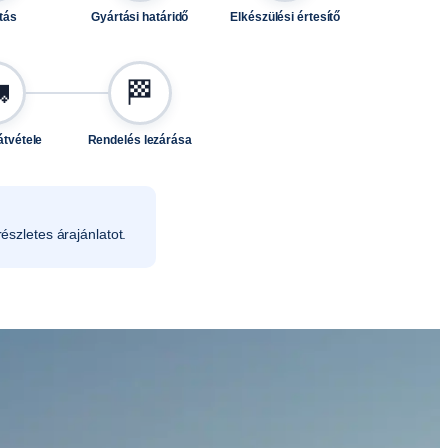
tás
Gyártási határidő
Elkészülési értesítő

🏁
átvétele
Rendelés lezárása
észletes árajánlatot.