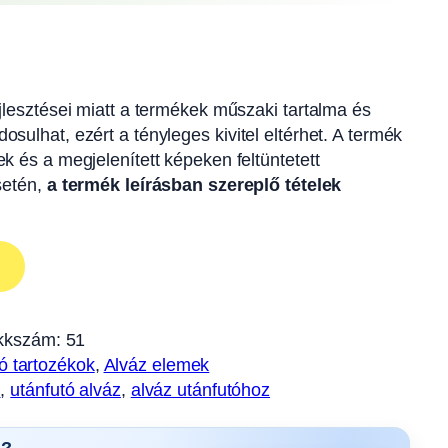
ejlesztései miatt a termékek műszaki tartalma és
osulhat, ezért a tényleges kivitel eltérhet. A termék
ek és a megjelenített képeken feltüntetett
esetén,
a termék leírásban szereplő tételek
kkszám:
51
ó tartozékok
, 
Alváz elemek
m
, 
utánfutó alváz
, 
alváz utánfutóhoz
s?