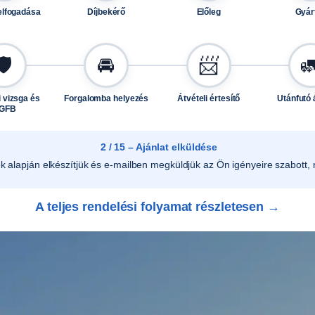
elfogadása
Díjbekérő
Előleg
Gyár
🛡️
🚘
📨

 vizsga és
Forgalomba helyezés
Átvételi értesítő
Utánfutó 
GFB
2 / 15 – Ajánlat elküldése
ek alapján elkészítjük és e-mailben megküldjük az Ön igényeire szabott, r
A teljes rendelési folyamat részletesen →