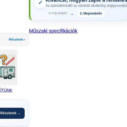
t
✓
Az ajánlatkéréstől az utánfutó átvételéig végigvezetjük
ó
2. Megrendelés
→
A FOLYAMAT
b
a
l
Műszaki specifikációk
A
Részletek ›
L
F
A
1
2
0
1
ÍTÜNK
3
u
t
Részletek →
á
n