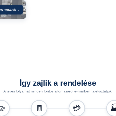
f
u
egmutatjuk →
t
ó
h
o
z
m
e
n
n
y
i
Így zajlik a rendelése
s
A teljes folyamat minden fontos állomásáról e-mailben tájékoztatjuk.
é
g
🤝
🧾
💳
