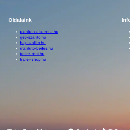
Oldalaink
Inf
utanfuto-alkatresz.hu
gep-szallito.hu
hajoszallito.hu
utanfuto-berles.hu
trailer-rent.hu
trailer-shop.hu