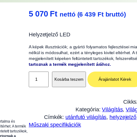
5 070
Ft
nettó (
6 439
Ft
bruttó)
Helyzetjelző LED
A képek illusztrációk; a gyártó folyamatos fejlesztései m
nélkül is módosulhat, ezért a tényleges kivitel eltérhet. 
megjelenített képeken feltüntetett tartozékok, felszerelts
tartoznak a termék megjelenített árához.
H
Árajánlatot Kérek
Kosárba teszem
e
l
y
Cikk
z
Kategória:
Világítás
, 
Vilá
e
Címkék:
utánfutó világítás
, 
helyzejelző
t
artalma és
Műszaki specifikációk
ltérhet. A termék
j
tetett tartozékok,
e
artoznak a