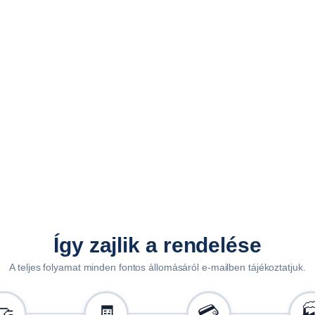
i
s
é
g
Így zajlik a rendelése
A teljes folyamat minden fontos állomásáról e-mailben tájékoztatjuk.
🤝
🧾
💳
