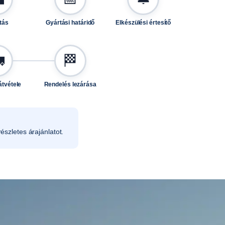
tás
Gyártási határidő
Elkészülési értesítő

🏁
átvétele
Rendelés lezárása
észletes árajánlatot.