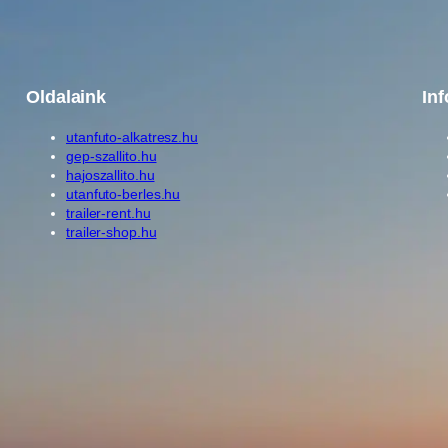
Oldalaink
In
utanfuto-alkatresz.hu
gep-szallito.hu
hajoszallito.hu
utanfuto-berles.hu
trailer-rent.hu
trailer-shop.hu