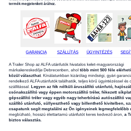
termék megjelenített árához.
GARANCIA
SZÁLLÍTÁS
ÜGYINTÉZÉS
SEGÍ
A Trailer Shop az ALFA utánfutók hivatalos kelet-magyarországi
márkakereskedője Debrecenben, ahol
több mint 500 féle elérhet
közül választhat
. Kínálatunkban kizárólag minőségi, gyári garanci
rendelkező ALFA utánfutók találhatók, teljes körű ügyintézéssel és
szállítással.
Legyen az fék nélküli áruszállító utánfutó, hajószál
csónakszállító vagy éppen motorszállító tréler, fékezett síkpla
gépszállító tréler vagy egyéb nagy teherbírású autószállító v
szállító utánfutó, süllyeszthető vagy billenthető kivitelben, sz
csapatunk segít megtalálni az Ön igényeinek legmegfelelőbb
megbízható, hosszú élettartamú utánfutót keres kedvező áron,
a T
biztos választás.