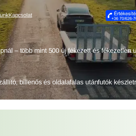
lunk
Kapcsolat
opnál – több mint 500 új fékezett és fékezetlen
zállító, billenős és oldalafalas utánfutók készle