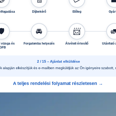
elfogadása
Díjbekérő
Előleg
Gyár
🛡️
🚘
📨

 vizsga és
Forgalomba helyezés
Átvételi értesítő
Utánfutó 
GFB
2 / 15 – Ajánlat elküldése
ek alapján elkészítjük és e-mailben megküldjük az Ön igényeire szabott, r
A teljes rendelési folyamat részletesen →