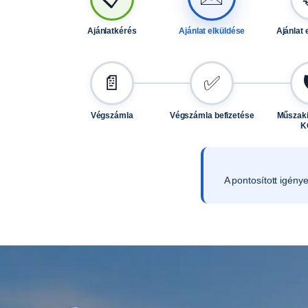
Ajánlatkérés
Ajánlat elküldése
Ajánlat 
📄
✅
Végszámla
Végszámla befizetése
Műszaki
K
A pontosított igény