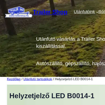
Ugrás
a
Trailer Shop
Utánfutóink
Ró
tartalomhoz
Utánfutó vásárlás a Trailer Sh
kiszállítással.
Autószállító, gépszállító, hajós
Kezdőlap
/
Utánfutó tartozékok
/ Helyzetjelző LED B0014-1
Helyzetjelző LED B0014-1