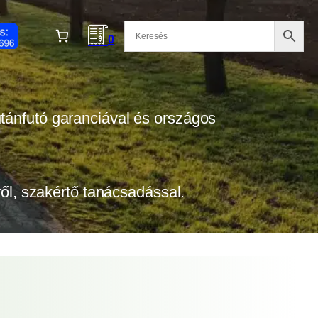
0
 utánfutó garanciával és országos
tről, szakértő tanácsadással.