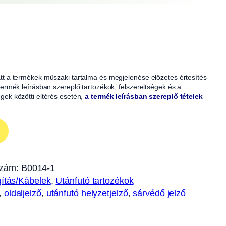
iatt a termékek műszaki tartalma és megjelenése előzetes értesítés
A termék leírásban szereplő tartozékok, felszereltségek és a
égek közötti eltérés esetén,
a termék leírásban szereplő tételek
szám:
B0014-1
gítás/Kábelek
, 
Utánfutó tartozékok
, 
oldaljelző
, 
utánfutó helyzetjelző
, 
sárvédő jelző