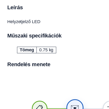
Leírás
Helyzetjelző LED
Műszaki specifikációk
Tömeg
0.75 kg
Attribútumok
Érték
Rendelés menete
✉️
📋