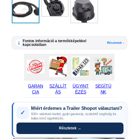
Fontos információ a termékképekkel
i
Részletek ›
kapcsolatban
GARAN
SZÁLLÍT
ÜGYINT
SEGÍTÜ
CIA
ÁS
ÉZÉS
NK
Miért érdemes a Trailer Shopot választani?
✓
500+ utánfutó-kivitel, gyári garancia, szakértő segítség és
teljes körű ügyintézés.
Részletek →