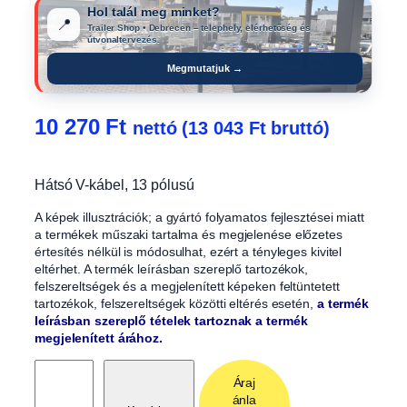
Hol talál meg minket?
📍
Trailer Shop • Debrecen – telephely, elérhetőség és
útvonaltervezés.
Megmutatjuk →
10 270
Ft
nettó (
13 043
Ft
bruttó)
Hátsó V-kábel, 13 pólusú
A képek illusztrációk; a gyártó folyamatos fejlesztései miatt
a termékek műszaki tartalma és megjelenése előzetes
értesítés nélkül is módosulhat, ezért a tényleges kivitel
eltérhet. A termék leírásban szereplő tartozékok,
felszereltségek és a megjelenített képeken feltüntetett
tartozékok, felszereltségek közötti eltérés esetén,
a termék
leírásban szereplő tételek tartoznak a termék
megjelenített árához.
H
Áraj
á
ánla