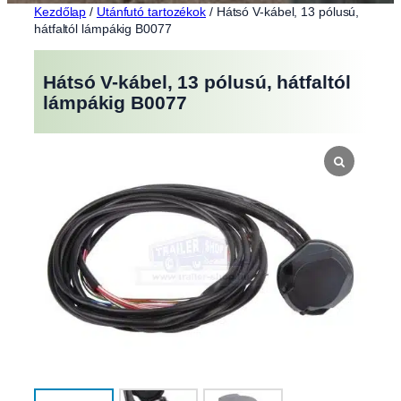
Kezdőlap
/
Utánfutó tartozékok
/ Hátsó V-kábel, 13 pólusú,
hátfaltól lámpákig B0077
Hátsó V-kábel, 13 pólusú, hátfaltól
lámpákig B0077