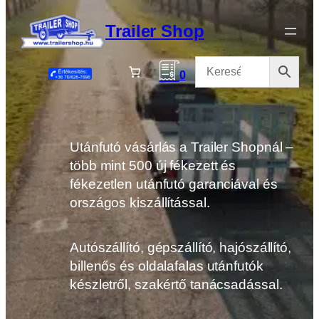
Ugrás
a
Trailer Shop
tartalomhoz
0
Utánfutó vásárlás a Trailer Shopnál –
több mint 500 új fékezett és
fékezetlen utánfutó garanciával és
országos kiszállítással.
Autószállító, gépszállító, hajószállító,
billenős és oldalafalas utánfutók
készletről, szakértő tanácsadással.