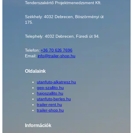
Tenderszakértő Projektmenedzsment Kft.
Székhely: 4032 Debrecen, Böszörményi út
175.
Telephely: 4032 Debrecen, Füredi út 94.
Telefon:
+36 70 626 7696
Email:
info@trailer-shop.hu
Oldalaink
utanfuto-alkatresz.hu
gep-szallito.hu
hajoszallito.hu
utanfuto-berles.hu
trailer-rent.hu
trailer-shop.hu
Információk