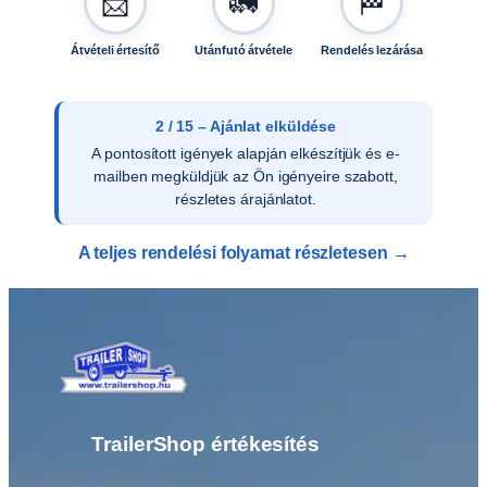
📨
🚛
🏁
Átvételi értesítő
Utánfutó átvétele
Rendelés lezárása
2 / 15 – Ajánlat elküldése
A pontosított igények alapján elkészítjük és e-
mailben megküldjük az Ön igényeire szabott,
részletes árajánlatot.
A teljes rendelési folyamat részletesen →
TrailerShop értékesítés