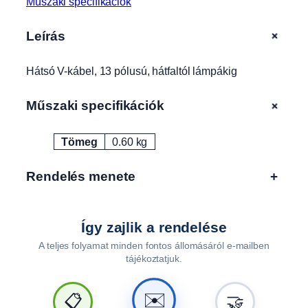
Műszaki specifikációk
á
t
+
Leírás
f
a
Hátsó V-kábel, 13 pólusú, hátfaltól lámpákig
l
t
ó
+
Műszaki specifikációk
l
l
Tömeg
0.60 kg
Attribútumok
Érték
á
m
Rendelés menete
+
p
á
k
i
Így zajlik a rendelése
g
A teljes folyamat minden fontos állomásáról e-mailben
B
tájékoztatjuk.
0
0
✉️
📋
🤝
7