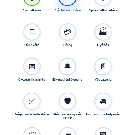
7
m
Ajánlatkérés
Ajánlat elküldése
Ajánlat elfogadása
e
n
n
🧾
💳
🏭
y
i
Díjbekérő
Előleg
Gyártás
s
é
g
📅
🔔
📄
Gyártási határidő
Elkészülési értesítő
Végszámla
✅
🛡️
🚘
Végszámla befizetése
Műszaki vizsga és
Forgalomba helyezés
KGFB