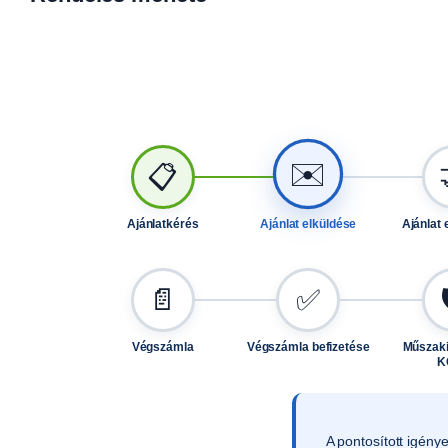
✉️
📋
Ajánlatkérés
Ajánlat elküldése
Ajánlat 
📄
✅
Végszámla
Végszámla befizetése
Műszaki
K
A pontosított igény