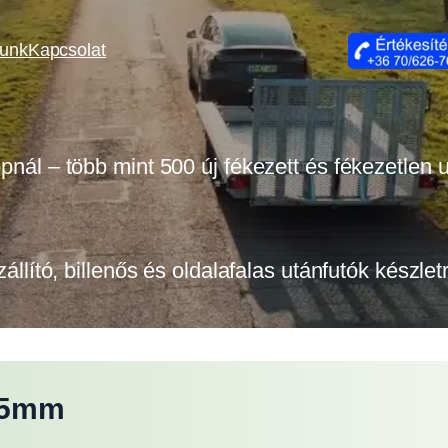
lunk
Kapcsolat
opnál – több mint 500 új fékezett és fékezetlen
zállító, billenős és oldalafalas utánfutók készle
355mm