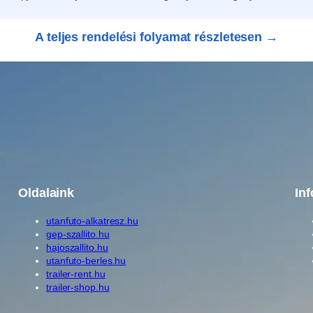
A teljes rendelési folyamat részletesen →
Oldalaink
In
utanfuto-alkatresz.hu
gep-szallito.hu
hajoszallito.hu
utanfuto-berles.hu
trailer-rent.hu
trailer-shop.hu