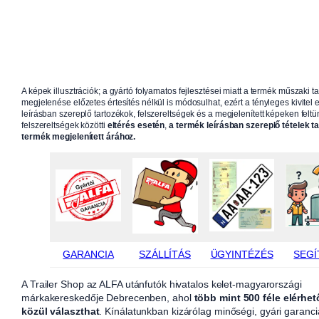
A képek illusztrációk; a gyártó folyamatos fejlesztései miatt a termék műszaki t
megjelenése előzetes értesítés nélkül is módosulhat, ezért a tényleges kivitel e
leírásban szereplő tartozékok, felszereltségek és a megjelenített képeken feltün
felszereltségek közötti
eltérés esetén
,
a termék leírásban szereplő tételek t
termék megjelenített árához.
GARANCIA
SZÁLLÍTÁS
ÜGYINTÉZÉS
SEGÍ
A Trailer Shop az ALFA utánfutók hivatalos kelet-magyarországi
márkakereskedője Debrecenben, ahol
több mint 500 féle elérhet
közül választhat
. Kínálatunkban kizárólag minőségi, gyári garanci