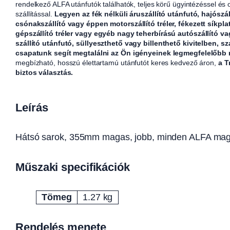
rendelkező ALFA utánfutók találhatók, teljes körű ügyintézéssel és
szállítással.
Legyen az fék nélküli áruszállító utánfutó, hajószál
csónakszállító vagy éppen motorszállító tréler, fékezett síkpla
gépszállító tréler vagy egyéb nagy teherbírású autószállító v
szállító utánfutó, süllyeszthető vagy billenthető kivitelben, sz
csapatunk segít megtalálni az Ön igényeinek legmegfelelőbb
megbízható, hosszú élettartamú utánfutót keres kedvező áron,
a T
biztos választás.
Leírás
Hátsó sarok, 355mm magas, jobb, minden ALFA mag
Műszaki specifikációk
Tömeg
1.27 kg
Attribútumok
Érték
Rendelés menete