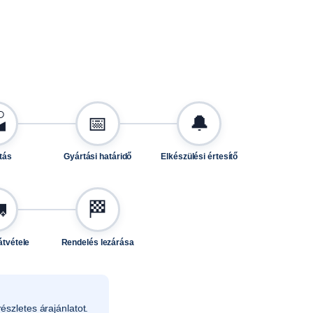

📅
🔔
tás
Gyártási határidő
Elkészülési értesítő

🏁
átvétele
Rendelés lezárása
észletes árajánlatot.