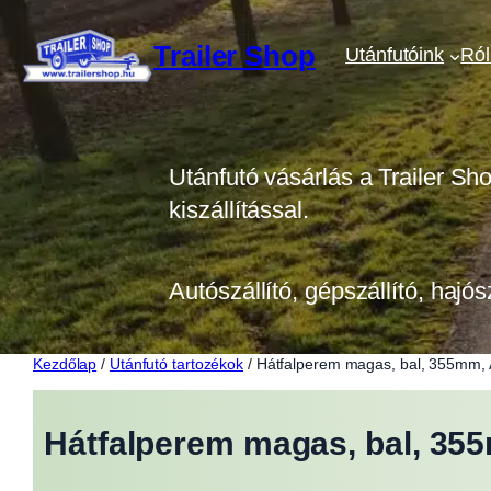
Ugrás
a
Trailer Shop
Utánfutóink
Ró
tartalomhoz
Utánfutó vásárlás a Trailer Sh
kiszállítással.
Autószállító, gépszállító, hajós
Kezdőlap
/
Utánfutó tartozékok
/ Hátfalperem magas, bal, 355mm
Hátfalperem magas, bal, 35