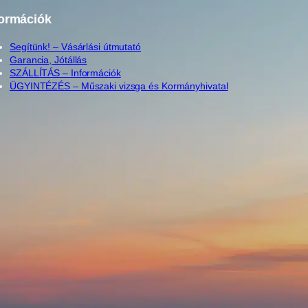
formációk
Segítünk! – Vásárlási útmutató
Garancia, Jótállás
SZÁLLÍTÁS – Információk
ÜGYINTÉZÉS – Műszaki vizsga és Kormányhivatal