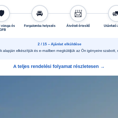
5
1
🛡️
🚘
📨

3
L
 vizsga és
Forgalomba helyezés
Átvételi értesítő
Utánfutó 
GFB
,
2
2 / 15 – Ajánlat elküldése
2
ek alapján elkészítjük és e-mailben megküldjük az Ön igényeire szabott, r
5
1
3
A teljes rendelési folyamat részletesen →
,
4
2
5
1
3
-
h