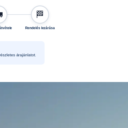

🏁
átvétele
Rendelés lezárása
észletes árajánlatot.