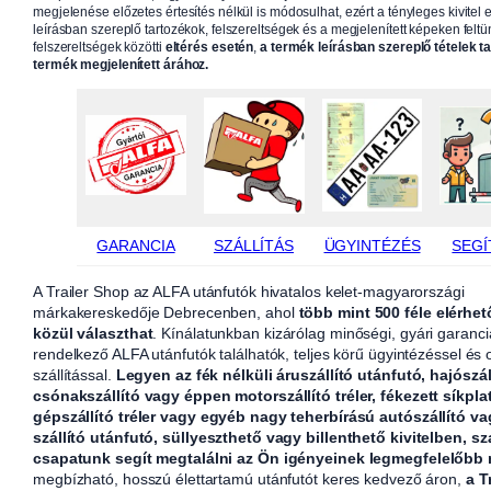
megjelenése előzetes értesítés nélkül is módosulhat, ezért a tényleges kivitel e
leírásban szereplő tartozékok, felszereltségek és a megjelenített képeken feltün
felszereltségek közötti
eltérés esetén
,
a termék leírásban szereplő tételek t
termék megjelenített árához.
GARANCIA
SZÁLLÍTÁS
ÜGYINTÉZÉS
SEGÍ
A Trailer Shop az ALFA utánfutók hivatalos kelet-magyarországi
márkakereskedője Debrecenben, ahol
több mint 500 féle elérhet
közül választhat
. Kínálatunkban kizárólag minőségi, gyári garanci
rendelkező ALFA utánfutók találhatók, teljes körű ügyintézéssel és
szállítással.
Legyen az fék nélküli áruszállító utánfutó, hajószál
csónakszállító vagy éppen motorszállító tréler, fékezett síkpla
gépszállító tréler vagy egyéb nagy teherbírású autószállító v
szállító utánfutó, süllyeszthető vagy billenthető kivitelben, sz
csapatunk segít megtalálni az Ön igényeinek legmegfelelőbb
megbízható, hosszú élettartamú utánfutót keres kedvező áron,
a T