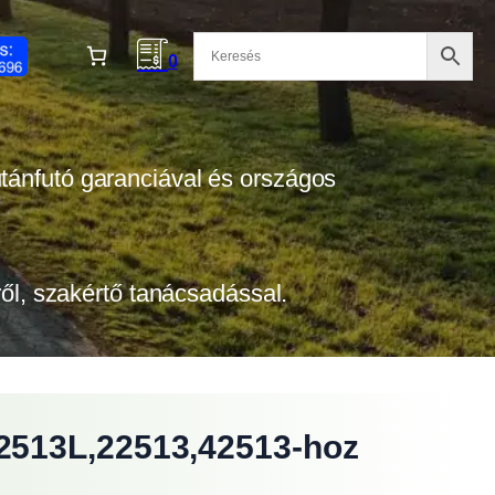
0
 utánfutó garanciával és országos
tről, szakértő tanácsadással.
2513L,22513,42513-hoz