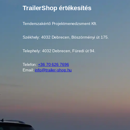
TrailerShop értékesítés
Tenderszakértő Projektmenedzsment Kft.
Székhely: 4032 Debrecen, Böszörményi út 175.
Telephely: 4032 Debrecen, Füredi út 94.
Telefon:
+36 70 626 7696
Email:
info@trailer-shop.hu