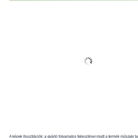
A képek illusztrációk; a gyártó folyamatos fejlesztései miatt a termék műszaki t