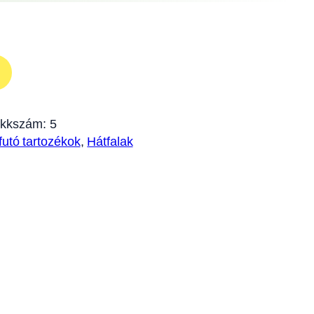
ikkszám:
5
futó tartozékok
, 
Hátfalak