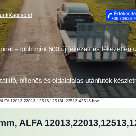
lunk
Kapcsolat
opnál – több mint 500 új fékezett és fékezetlen
zállító, billenős és oldalafalas utánfutók készle
, ALFA 12013,22013,12513,12513L,22513,42513-hoz
5mm, ALFA 12013,22013,12513,1