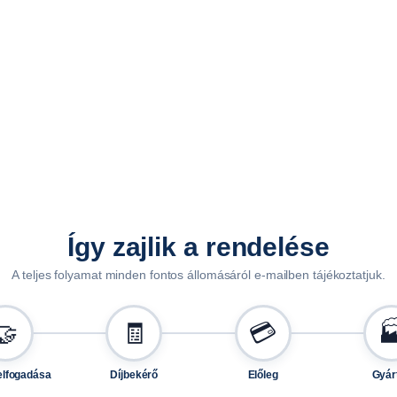
0
1
3
,
2
2
0
1
3
,
1
Így zajlik a rendelése
2
A teljes folyamat minden fontos állomásáról e-mailben tájékoztatjuk.
5
1
3
🤝
🧾
💳

,
1
elfogadása
Díjbekérő
Előleg
Gyár
2