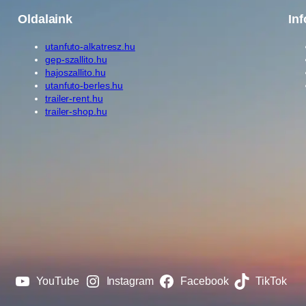
o
Oldalaink
In
z
utanfuto-alkatresz.hu
m
gep-szallito.hu
e
hajoszallito.hu
n
utanfuto-berles.hu
trailer-rent.hu
n
trailer-shop.hu
y
i
s
é
g
YouTube
Instagram
Facebook
TikTok