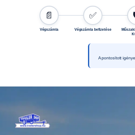
📄
✅
Végszámla
Végszámla befizetése
Műszaki
K
A pontosított igény