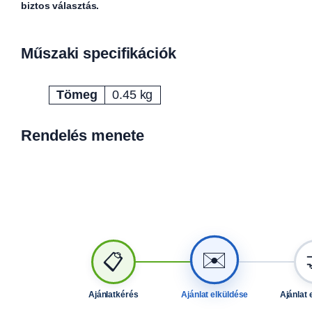
biztos választás.
Műszaki specifikációk
Tömeg
0.45 kg
Attribútumok
Érték
Rendelés menete
✉️
📋
Ajánlatkérés
Ajánlat elküldése
Ajánlat 