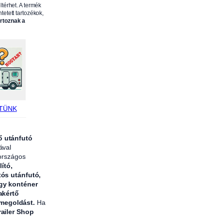
ltérhet. A termék
s
tetett tartozékok,
,
artoznak a
b
a
l
,
3
5
5
TÜNK
m
m
ő utánfutó
,
ával
A
 országos
L
lító,
tós utánfutó,
F
agy konténer
A
akértő
1
 megoldást.
Ha
railer Shop
2