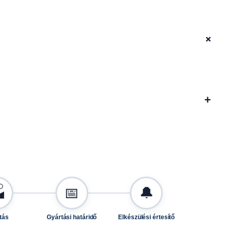
+
+

📅
🔔
tás
Gyártási határidő
Elkészülési értesítő