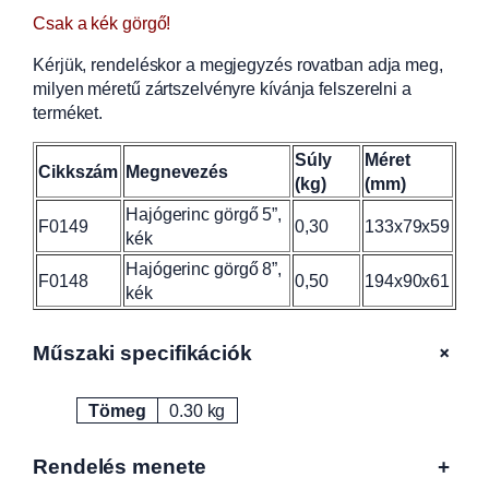
é
Csak a kék görgő!
k
,
Kérjük, rendeléskor a megjegyzés rovatban adja meg,
1
milyen méretű zártszelvényre kívánja felszerelni a
3
terméket.
3
x
Súly
Méret
Cikkszám
Megnevezés
7
(kg)
(mm)
9
Hajógerinc görgő 5”,
x
F0149
0,30
133x79x59
kék
5
Hajógerinc görgő 8”,
9
F0148
0,50
194x90x61
kék
m
m
(
+
Műszaki specifikációk
g
e
Tömeg
0.30 kg
r
Attribútumok
Érték
i
n
Rendelés menete
+
c