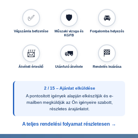
z
F
✅
🛡️
🚘
0
1
4
Végszámla befizetése
Műszaki vizsga és
Forgalomba helyezés
KGFB
9
m
e
📨
🚛
🏁
n
n
Átvételi értesítő
Utánfutó átvétele
Rendelés lezárása
y
i
s
2 / 15 – Ajánlat elküldése
é
A pontosított igények alapján elkészítjük és e-
g
mailben megküldjük az Ön igényeire szabott,
részletes árajánlatot.
A teljes rendelési folyamat részletesen →