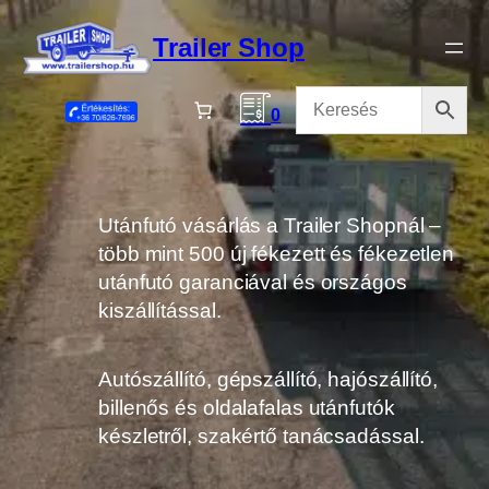
Ugrás
a
Trailer Shop
tartalomhoz
0
Utánfutó vásárlás a Trailer Shopnál –
több mint 500 új fékezett és fékezetlen
utánfutó garanciával és országos
kiszállítással.
Autószállító, gépszállító, hajószállító,
billenős és oldalafalas utánfutók
készletről, szakértő tanácsadással.