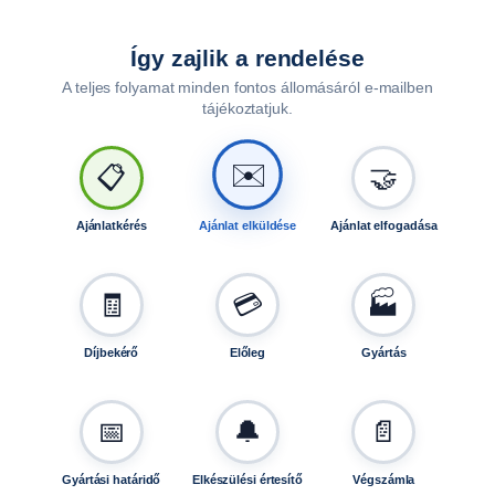
g
ö
Így zajlik a rendelése
r
A teljes folyamat minden fontos állomásáról e-mailben
g
tájékoztatjuk.
ő
)
✉️
,
📋
🤝
1
7
Ajánlatkérés
Ajánlat elküldése
Ajánlat elfogadása
m
m
t
🧾
💳
🏭
e
n
Díjbekérő
Előleg
Gyártás
g
e
l
📅
🔔
📄
y
h
Gyártási határidő
Elkészülési értesítő
Végszámla
e