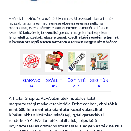
A képek illusztrációk; a gyártó folyamatos fejlesztései miatt a termék
műszaki tartalma és megjelenése előzetes értesítés nélkül is
módosulhat, ezért a tényleges kivitel eltérhet. A termék leírásban
szereplő tartozékok, felszereltségek és a megjelenített képeken
feltüntetett tartozékok, felszereltségek közötti
eltérés esetén
,
a termék
leírásban szereplő tételek tartoznak a termék megjelenített árához.
GARANC
SZÁLLÍT
ÜGYINTÉ
SEGÍTÜN
IA
ÁS
ZÉS
K
A Trailer Shop az ALFA utánfutók hivatalos kelet-
magyarországi márkakereskedője Debrecenben, ahol
több
mint 500 féle elérhető utánfutó közül választhat
.
Kínálatunkban kizárólag minőségi, gyári garanciával
rendelkező ALFA utánfutók találhatók, teljes körű
ügyintézéssel és országos szállítással.
Legyen az fék nélküli