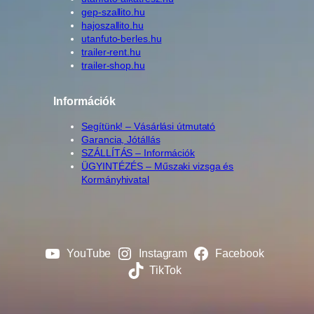
gep-szallito.hu
hajoszallito.hu
utanfuto-berles.hu
trailer-rent.hu
trailer-shop.hu
Információk
Segítünk! – Vásárlási útmutató
Garancia, Jótállás
SZÁLLÍTÁS – Információk
ÜGYINTÉZÉS – Műszaki vizsga és
Kormányhivatal
YouTube
Instagram
Facebook
TikTok