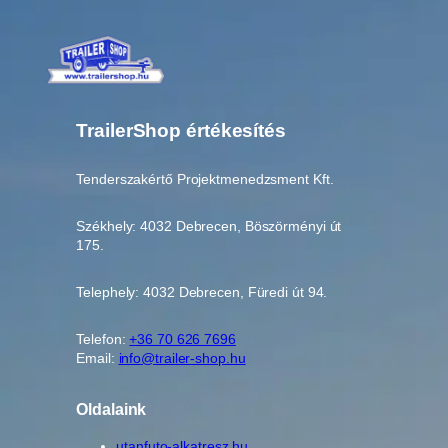
TrailerShop értékesítés
Tenderszakértő Projektmenedzsment Kft.
Székhely: 4032 Debrecen, Böszörményi út
175.
Telephely: 4032 Debrecen, Füredi út 94.
Telefon:
+36 70 626 7696
Email:
info@trailer-shop.hu
Oldalaink
utanfuto-alkatresz.hu