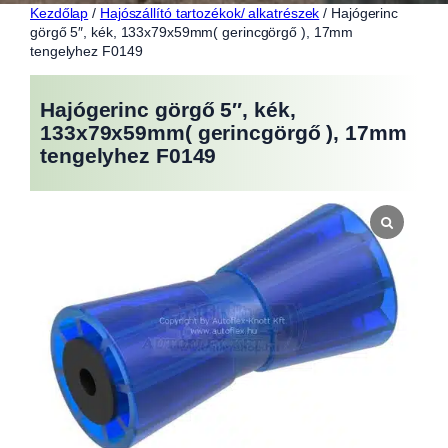
Kezdőlap
/
Hajószállító tartozékok/ alkatrészek
/ Hajógerinc
görgő 5″, kék, 133x79x59mm( gerincgörgő ), 17mm
tengelyhez F0149
Hajógerinc görgő 5″, kék,
133x79x59mm( gerincgörgő ), 17mm
tengelyhez F0149