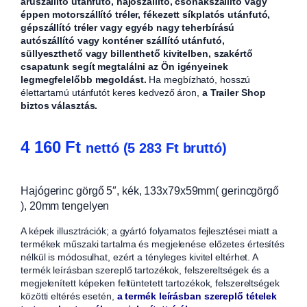
áruszállító utánfutó, hajószállító, csónakszállító vagy
éppen motorszállító tréler, fékezett síkplatós utánfutó,
gépszállító tréler vagy egyéb nagy teherbírású
autószállító vagy konténer szállító utánfutó,
süllyeszthető vagy billenthető kivitelben, szakértő
csapatunk segít megtalálni az Ön igényeinek
legmegfelelőbb megoldást.
Ha megbízható, hosszú
élettartamú utánfutót keres kedvező áron,
a Trailer Shop
biztos választás.
4 160
Ft
nettó (
5 283
Ft
bruttó)
Hajógerinc görgő 5″, kék, 133x79x59mm( gerincgörgő
), 20mm tengelyen
A képek illusztrációk; a gyártó folyamatos fejlesztései miatt a
termékek műszaki tartalma és megjelenése előzetes értesítés
nélkül is módosulhat, ezért a tényleges kivitel eltérhet. A
termék leírásban szereplő tartozékok, felszereltségek és a
megjelenített képeken feltüntetett tartozékok, felszereltségek
közötti eltérés esetén,
a termék leírásban szereplő tételek