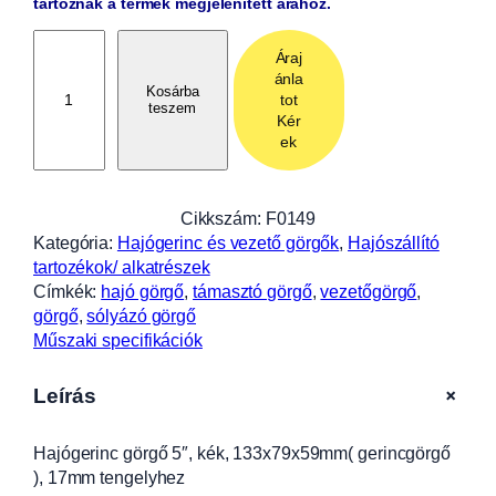
tartoznak a termék megjelenített árához.
H
Áraj
a
ánla
j
Kosárba
tot
teszem
ó
Kér
g
ek
e
r
i
Cikkszám:
F0149
n
Kategória:
Hajógerinc és vezető görgők
, 
Hajószállító
c
tartozékok/ alkatrészek
g
Címkék:
hajó görgő
, 
támasztó görgő
, 
vezetőgörgő
, 
ö
görgő
, 
sólyázó görgő
r
Műszaki specifikációk
g
ő
+
Leírás
5
"
Hajógerinc görgő 5″, kék, 133x79x59mm( gerincgörgő
,
), 17mm tengelyhez
k