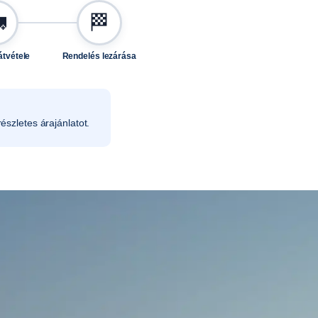

🏁
átvétele
Rendelés lezárása
észletes árajánlatot.