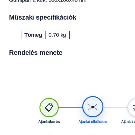
Műszaki specifikációk
Tömeg
0.70 kg
Attribútumok
Érték
Rendelés menete
✉️
📋
Ajánlatkérés
Ajánlat elküldése
Ajánlat 