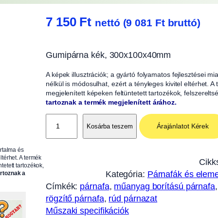
7 150
Ft
nettó (
9 081
Ft
bruttó)
Gumipárna kék, 300x100x40mm
A képek illusztrációk; a gyártó folyamatos fejlesztései m
nélkül is módosulhat, ezért a tényleges kivitel eltérhet. 
megjelenített képeken feltüntetett tartozékok, felszerelts
tartoznak a termék megjelenített árához.
G
Árajánlatot Kérek
Kosárba teszem
u
m
artalma és
i
ltérhet. A termék
Cikk
tetett tartozékok,
p
Kategória:
Párnafák és eleme
artoznak a
á
Címkék:
párnafa
, 
műanyag borítású párnafa
,
r
rögzítő párnafa
, 
rúd párnazat
n
Műszaki specifikációk
a