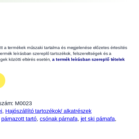
iatt a termékek műszaki tartalma és megjelenése előzetes értesítés
A termék leírásban szereplő tartozékok, felszereltségek és a
égek közötti eltérés esetén,
a termék leírásban szereplő tételek
szám:
M0023
i
, 
Hajószállító tartozékok/ alkatrészek
 
párnazott tartó
, 
csónak párnafa
, 
jet ski párnafa
, 