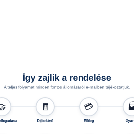
0
2
3
m
e
n
n
y
i
s
Így zajlik a rendelése
é
A teljes folyamat minden fontos állomásáról e-mailben tájékoztatjuk.
g
🤝
🧾
💳

elfogadása
Díjbekérő
Előleg
Gyár