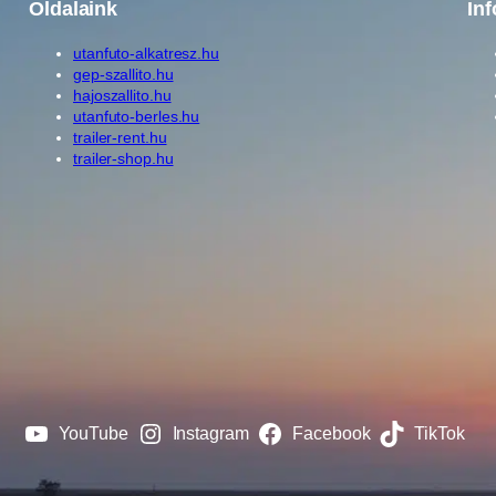
Oldalaink
In
utanfuto-alkatresz.hu
gep-szallito.hu
hajoszallito.hu
utanfuto-berles.hu
trailer-rent.hu
trailer-shop.hu
YouTube
Instagram
Facebook
TikTok