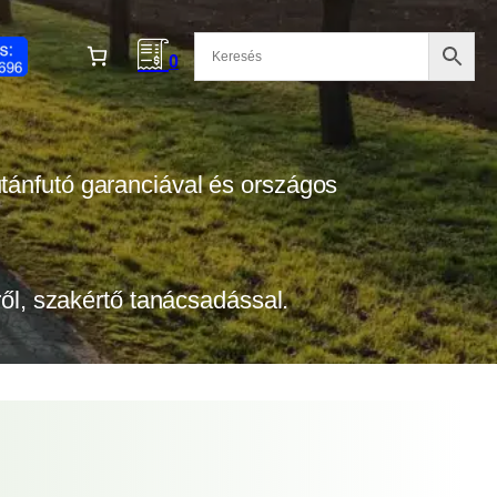
0
 utánfutó garanciával és országos
tről, szakértő tanácsadással.