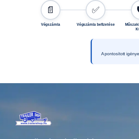
📄
✅
Végszámla
Végszámla befizetése
Műszaki
K
A pontosított igény