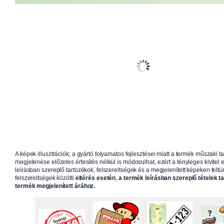
A képek illusztrációk; a gyártó folyamatos fejlesztései miatt a termék műszaki t
megjelenése előzetes értesítés nélkül is módosulhat, ezért a tényleges kivitel e
leírásban szereplő tartozékok, felszereltségek és a megjelenített képeken feltün
felszereltségek közötti
eltérés esetén
,
a termék leírásban szereplő tételek t
termék megjelenített árához.