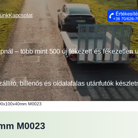
lunk
Kapcsolat
opnál – több mint 500 új fékezett és fékezetlen
zállító, billenős és oldalafalas utánfutók készle
300x100x40mm M0023
0mm M0023