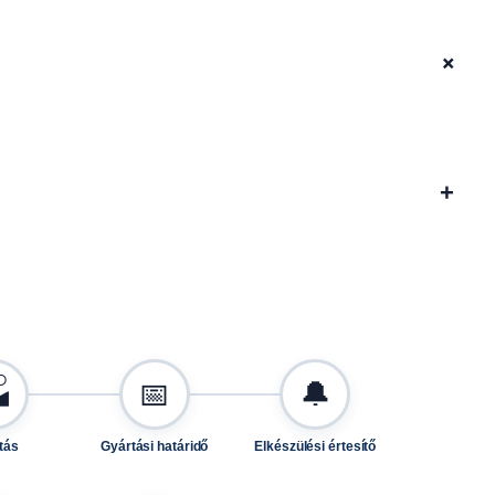
+
+

📅
🔔
tás
Gyártási határidő
Elkészülési értesítő