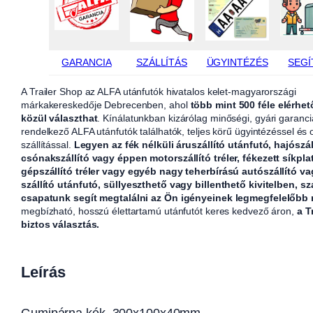
GARANCIA
SZÁLLÍTÁS
ÜGYINTÉZÉS
SEGÍ
A Trailer Shop az ALFA utánfutók hivatalos kelet-magyarországi
márkakereskedője Debrecenben, ahol
több mint 500 féle elérhet
közül választhat
. Kínálatunkban kizárólag minőségi, gyári garanci
rendelkező ALFA utánfutók találhatók, teljes körű ügyintézéssel és
szállítással.
Legyen az fék nélküli áruszállító utánfutó, hajószál
csónakszállító vagy éppen motorszállító tréler, fékezett síkpla
gépszállító tréler vagy egyéb nagy teherbírású autószállító v
szállító utánfutó, süllyeszthető vagy billenthető kivitelben, sz
csapatunk segít megtalálni az Ön igényeinek legmegfelelőbb
megbízható, hosszú élettartamú utánfutót keres kedvező áron,
a T
biztos választás.
Leírás
Gumipárna kék, 300x100x40mm