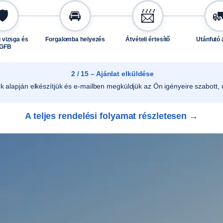
🛡️
🚘
📨

 vizsga és
Forgalomba helyezés
Átvételi értesítő
Utánfutó 
GFB
2 / 15 – Ajánlat elküldése
ek alapján elkészítjük és e-mailben megküldjük az Ön igényeire szabott, r
A teljes rendelési folyamat részletesen →