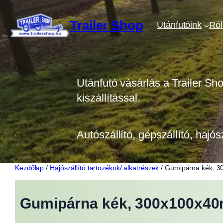
Ugrás
a
Trailer Shop
Utánfutóink
Ró
tartalomhoz
Utánfutó vásárlás a Trailer Sh
kiszállítással.
Autószállító, gépszállító, hajós
Kezdőlap
/
Hajószállító tartozékok/ alkatrészek
/ Gumipárna kék, 
Gumipárna kék, 300x100x4