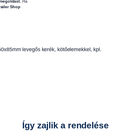
t
 megoldást.
Ha
railer Shop
a
r
t
ó
4
0
0x85mm levegős kerék, kötőelemekkel, kpl.
x
4
0
x
4
0
0
m
m
,
Így zajlik a rendelése
2