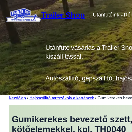
Ugrás
a
Trailer Shop
Utánfutóink
Ró
tartalomhoz
Utánfutó vásárlás a Trailer Sh
kiszállítással.
Autószállító, gépszállító, hajós
Kezdőlap
/
Hajószállító tartozékok/ alkatrészek
/ Gumikerekes beve
Gumikerekes bevezető szett
kötőelemekkel, kpl. TH0040