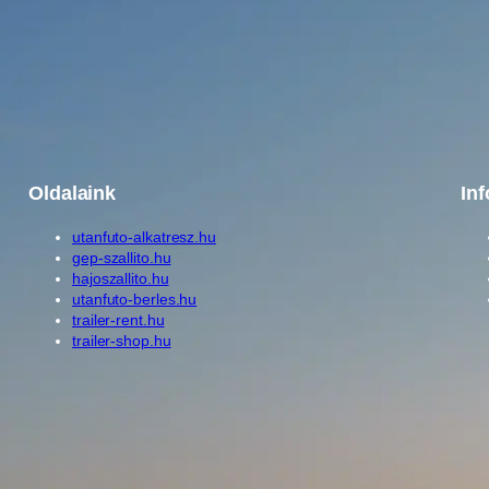
k
,
k
ö
t
ő
e
Oldalaink
In
l
e
utanfuto-alkatresz.hu
m
gep-szallito.hu
e
hajoszallito.hu
utanfuto-berles.hu
k
trailer-rent.hu
k
trailer-shop.hu
e
l
,
k
p