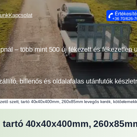
lunk
Kapcsolat
opnál – több mint 500 új fékezett és fékezetlen
zállító, billenős és oldalafalas utánfutók készle
zető szett, tartó 40x40x400mm, 260x85mm levegős kerék, kötőelemekk
, tartó 40x40x400mm, 260x85mm