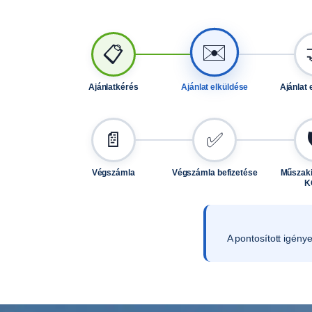
✉️
📋
Ajánlatkérés
Ajánlat elküldése
Ajánlat 
📄
✅
Végszámla
Végszámla befizetése
Műszaki
K
A pontosított igény