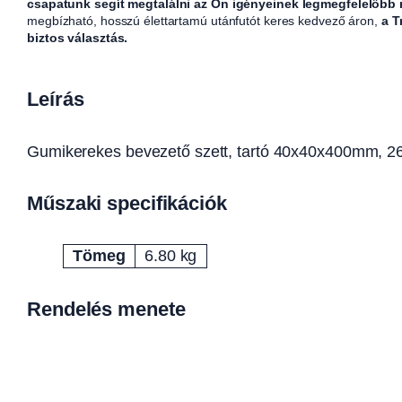
csapatunk segít megtalálni az Ön igényeinek legmegfelelőbb
megbízható, hosszú élettartamú utánfutót keres kedvező áron,
a T
biztos választás.
Leírás
Gumikerekes bevezető szett, tartó 40x40x400mm, 26
Műszaki specifikációk
Tömeg
6.80 kg
Attribútumok
Érték
Rendelés menete