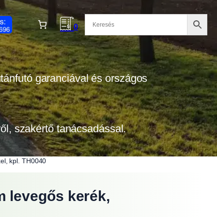
0
 utánfutó garanciával és országos
tről, szakértő tanácsadással.
el, kpl. TH0040
 levegős kerék,