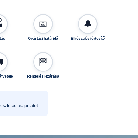

📅
🔔
tás
Gyártási határidő
Elkészülési értesítő

🏁
átvétele
Rendelés lezárása
észletes árajánlatot.