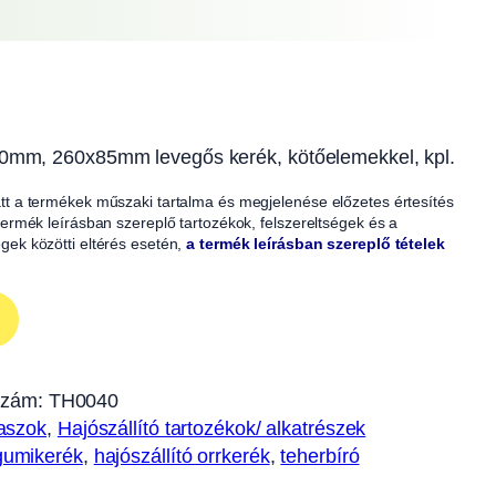
00mm, 260x85mm levegős kerék, kötőelemekkel, kpl.
iatt a termékek műszaki tartalma és megjelenése előzetes értesítés
A termék leírásban szereplő tartozékok, felszereltségek és a
égek közötti eltérés esetén,
a termék leírásban szereplő tételek
szám:
TH0040
aszok
, 
Hajószállító tartozékok/ alkatrészek
gumikerék
, 
hajószállító orrkerék
, 
teherbíró