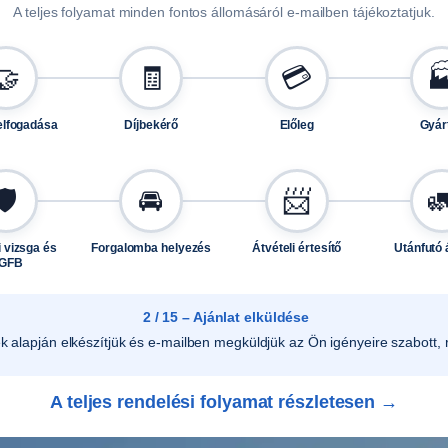
6
A teljes folyamat minden fontos állomásáról e-mailben tájékoztatjuk.
0
x
🤝
🧾
💳

8
5
elfogadása
Díjbekérő
Előleg
Gyár
m
m
l
🛡️
🚘
📨

e
v
 vizsga és
Forgalomba helyezés
Átvételi értesítő
Utánfutó 
e
GFB
g
ő
2 / 15 – Ajánlat elküldése
s
ek alapján elkészítjük és e-mailben megküldjük az Ön igényeire szabott, r
k
e
A teljes rendelési folyamat részletesen →
r
é