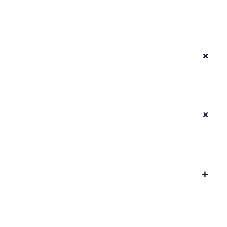
+
+
+