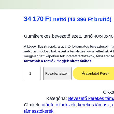
34 170
Ft
nettó (
43 396
Ft
bruttó)
Gumikerekes bevezető szett, tartó 40x40x4
A képek illusztrációk; a gyártó folyamatos fejlesztései m
nélkül is módosulhat, ezért a tényleges kivitel eltérhet. 
megjelenített képeken feltüntetett tartozékok, felszerelts
tartoznak a termék megjelenített árához.
G
Árajánlatot Kérek
Kosárba teszem
u
m
i
Cikk
k
Kategória:
Bevezető kerekes tám
e
Címkék:
utánfutó tartozék
, 
kerekes támasz
, 
r
támasztókerék