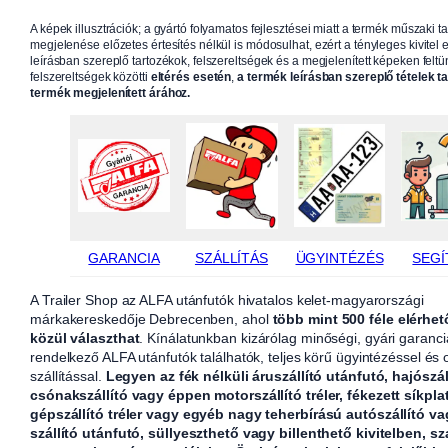
A képek illusztrációk; a gyártó folyamatos fejlesztései miatt a termék műszaki t
megjelenése előzetes értesítés nélkül is módosulhat, ezért a tényleges kivitel e
leírásban szereplő tartozékok, felszereltségek és a megjelenített képeken feltün
felszereltségek közötti
eltérés esetén
,
a termék leírásban szereplő tételek t
termék megjelenített árához.
GARANCIA
SZÁLLÍTÁS
ÜGYINTÉZÉS
SEGÍ
A Trailer Shop az ALFA utánfutók hivatalos kelet-magyarországi
márkakereskedője Debrecenben, ahol
több mint 500 féle elérhet
közül választhat
. Kínálatunkban kizárólag minőségi, gyári garanci
rendelkező ALFA utánfutók találhatók, teljes körű ügyintézéssel és
szállítással.
Legyen az fék nélküli áruszállító utánfutó, hajószál
csónakszállító vagy éppen motorszállító tréler, fékezett síkpla
gépszállító tréler vagy egyéb nagy teherbírású autószállító v
szállító utánfutó, süllyeszthető vagy billenthető kivitelben, sz