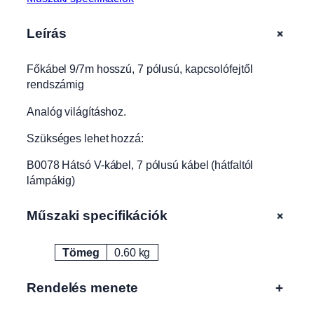
s
ú
+
Leírás
,
k
Főkábel 9/7m hosszú, 7 pólusú, kapcsolófejtől
a
rendszámig
p
c
Analóg világításhoz.
s
o
Szükséges lehet hozzá:
l
ó
B0078 Hátsó V-kábel, 7 pólusú kábel (hátfaltól
f
lámpákig)
e
j
+
Műszaki specifikációk
t
ő
Tömeg
0.60 kg
l
Attribútumok
Érték
r
e
Rendelés menete
+
n