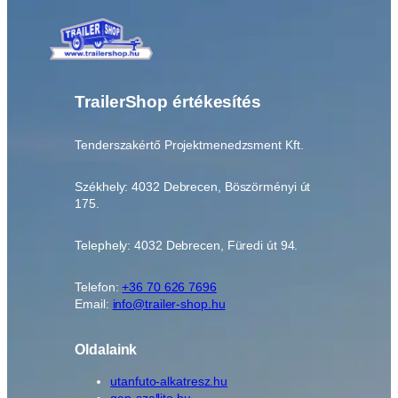
TrailerShop értékesítés
Tenderszakértő Projektmenedzsment Kft.
Székhely: 4032 Debrecen, Böszörményi út
175.
Telephely: 4032 Debrecen, Füredi út 94.
Telefon:
+36 70 626 7696
Email:
info@trailer-shop.hu
Oldalaink
utanfuto-alkatresz.hu