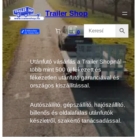
Ugrás
a
Trailer Shop
tartalomhoz
0
Utánfutó vásárlás a Trailer Shopnál –
több mint 500 új fékezett és
fékezetlen utánfutó garanciával és
országos kiszállítással.
Autószállító, gépszállító, hajószállító,
billenős és oldalafalas utánfutók
készletről, szakértő tanácsadással.