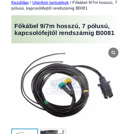
Kezdőlap
/
Utánfutó tartozékok
/ Főkábel 9/7m hosszú, 7
pólusú, kapcsolófejtől rendszámig B0081
Főkábel 9/7m hosszú, 7 pólusú,
kapcsolófejtől rendszámig B0081