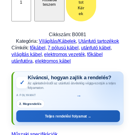
tot
teszem
á
Kér
b
ek
e
l
9
Cikkszám:
B0081
/
Kategória:
Világítás/Kábelek
, 
Utánfutó tartozékok
7
Címkék:
főkábel
, 
7 pólusú kábel
, 
utánfutó kábel
, 
m
világítás kábel
, 
elektromos vezeték
, 
főkábel
h
utánfutóra
, 
elektromos kábel
o
s
Kíváncsi, hogyan zajlik a rendelés?
s
✓
Az ajánlatkéréstől az utánfutó átvételéig végigvezetjük a teljes
z
folyamaton.
ú
→
A FOLYAMAT
,
2. Megrendelés
7
p
Teljes rendelési folyamat →
ó
l
u
Műszaki specifikációk