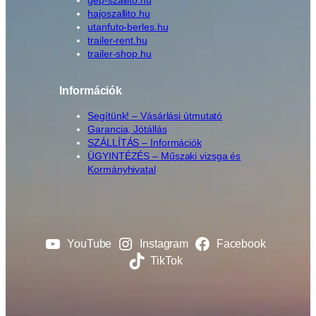
gep-szallito.hu
hajoszallito.hu
utanfuto-berles.hu
trailer-rent.hu
trailer-shop.hu
Információk
Segítünk! – Vásárlási útmutató
Garancia, Jótállás
SZÁLLÍTÁS – Információk
ÜGYINTÉZÉS – Műszaki vizsga és
Kormányhivatal
YouTube
Instagram
Facebook
TikTok