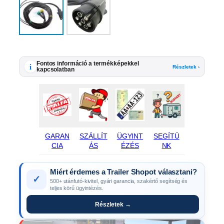
Fontos információ a termékképekkel
i
Részletek ›
kapcsolatban
GARAN
SZÁLLÍT
ÜGYINT
SEGÍTÜ
CIA
ÁS
ÉZÉS
NK
Miért érdemes a Trailer Shopot választani?
✓
500+ utánfutó-kivitel, gyári garancia, szakértő segítség és
teljes körű ügyintézés.
Részletek →