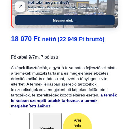
Hol talál meg minket?
📍
Trailer Shop • Debrecen – telephely, elérhetőség és
útvonaltervezés.
Megmutatjuk →
18 070
Ft
nettó (
22 949
Ft
bruttó)
Főkábel 9/7m, 7 pólusú
A képek illusztrációk; a gyártó folyamatos fejlesztései miatt
a termékek műszaki tartalma és megjelenése előzetes
értesítés nélkül is módosulhat, ezért a tényleges kivitel
eltérhet. A termék leírásban szereplő tartozékok,
felszereltségek és a megjelenített képeken feltüntetett
tartozékok, felszereltségek közötti eltérés esetén,
a termék
leírásban szereplő tételek tartoznak a termék
megjelenített árához.
F
Áraj
ő
ánla
k
Kosárba