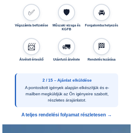
✅
🛡️
🚘
Végszámla befizetése
Műszaki vizsga és
Forgalomba helyezés
KGFB
📨
🚛
🏁
Átvételi értesítő
Utánfutó átvétele
Rendelés lezárása
2 / 15 – Ajánlat elküldése
A pontosított igények alapján elkészítjük és e-
mailben megküldjük az Ön igényeire szabott,
részletes árajánlatot.
A teljes rendelési folyamat részletesen →