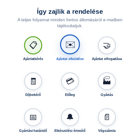
d
s
Így zajlik a rendelése
z
A teljes folyamat minden fontos állomásáról e-mailben
á
tájékoztatjuk.
m
i
✉️
g
📋
🤝
B
0
Ajánlatkérés
Ajánlat elküldése
Ajánlat elfogadása
0
8
1
🧾
💳
🏭
m
e
Díjbekérő
Előleg
Gyártás
n
n
y
📅
🔔
📄
i
s
Gyártási határidő
Elkészülési értesítő
Végszámla
é
g