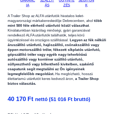
GARANC
SZÁLLÍT
ÜGYINTÉ
SEGÍTÜN
IA
ÁS
ZÉS
K
A Trailer Shop az ALFA utánfutók hivatalos kelet-
magyarországi márkakereskedője Debrecenben, ahol
több
mint 500 féle elérhető utánfutó közül választhat
.
Kínálatunkban kizárólag minőségi, gyári garanciával
rendelkező ALFA utánfutók találhatók, teljes körű
ügyintézéssel és országos szállítással.
Legyen az fék nélküli
áruszállító utánfutó, hajószállító, csónakszállító vagy
éppen motorszállító tréler, fékezett síkplatós utánfutó,
gépszállító tréler vagy egyéb nagy teherbírású
autószállító vagy konténer szállító utánfutó,
süllyeszthető vagy billenthető kivitelben, szakértő
csapatunk segít megtalálni az Ön igényeinek
legmegfelelőbb megoldást.
Ha megbízható, hosszú
élettartamú utánfutót keres kedvező áron,
a Trailer Shop
biztos választás.
40 170
Ft
nettó (
51 016
Ft
bruttó)