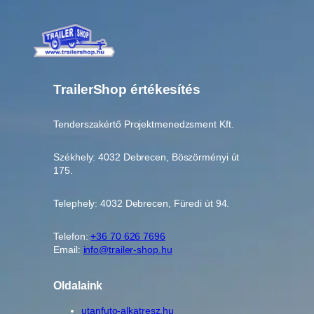
TrailerShop értékesítés
Tenderszakértő Projektmenedzsment Kft.
Székhely: 4032 Debrecen, Böszörményi út
175.
Telephely: 4032 Debrecen, Füredi út 94.
Telefon:
+36 70 626 7696
Email:
info@trailer-shop.hu
Oldalaink
utanfuto-alkatresz.hu