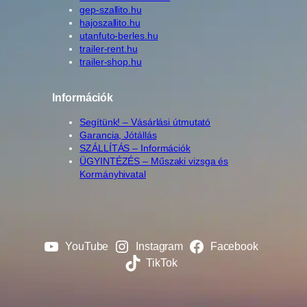
gep-szallito.hu
hajoszallito.hu
utanfuto-berles.hu
trailer-rent.hu
trailer-shop.hu
Információk
Segítünk! – Vásárlási útmutató
Garancia, Jótállás
SZÁLLÍTÁS – Információk
ÜGYINTÉZÉS – Műszaki vizsga és
Kormányhivatal
YouTube
Instagram
Facebook
TikTok