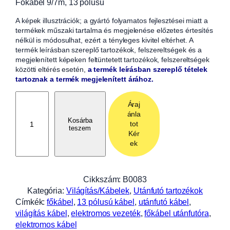
Főkábel 9/7m, 13 pólusú
A képek illusztrációk; a gyártó folyamatos fejlesztései miatt a
termékek műszaki tartalma és megjelenése előzetes értesítés
nélkül is módosulhat, ezért a tényleges kivitel eltérhet. A
termék leírásban szereplő tartozékok, felszereltségek és a
megjelenített képeken feltüntetett tartozékok, felszereltségek
közötti eltérés esetén,
a termék leírásban szereplő tételek
tartoznak a termék megjelenített árához.
F
Áraj
ő
ánla
k
Kosárba
tot
teszem
á
Kér
b
ek
e
l
9
Cikkszám:
B0083
/
Kategória:
Világítás/Kábelek
, 
Utánfutó tartozékok
7
Címkék:
főkábel
, 
13 pólusú kábel
, 
utánfutó kábel
, 
m
világítás kábel
, 
elektromos vezeték
, 
főkábel utánfutóra
, 
h
elektromos kábel