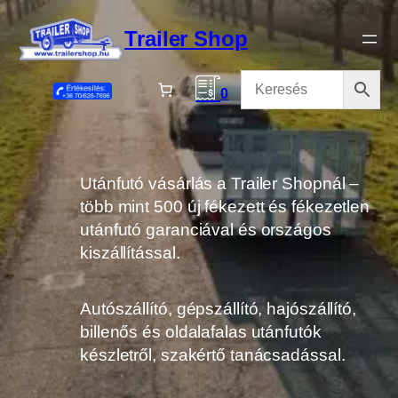
Ugrás
a
Trailer Shop
tartalomhoz
0
Utánfutó vásárlás a Trailer Shopnál –
több mint 500 új fékezett és fékezetlen
utánfutó garanciával és országos
kiszállítással.
Autószállító, gépszállító, hajószállító,
billenős és oldalafalas utánfutók
készletről, szakértő tanácsadással.