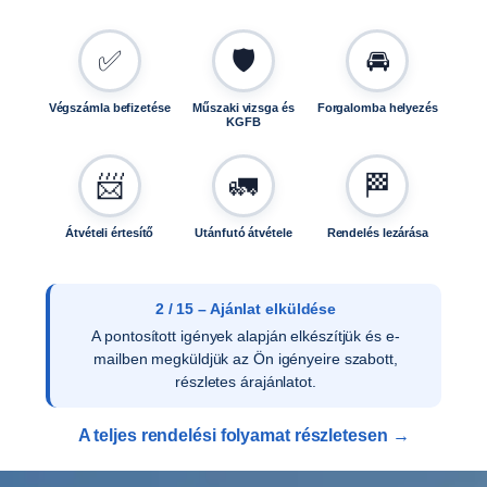
0
8
✅
🛡️
🚘
3
m
e
Végszámla befizetése
Műszaki vizsga és
Forgalomba helyezés
KGFB
n
n
y
📨
🚛
🏁
i
s
Átvételi értesítő
Utánfutó átvétele
Rendelés lezárása
é
g
2 / 15 – Ajánlat elküldése
A pontosított igények alapján elkészítjük és e-
mailben megküldjük az Ön igényeire szabott,
részletes árajánlatot.
A teljes rendelési folyamat részletesen →