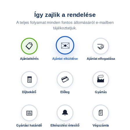
l
ó
Így zajlik a rendelése
f
A teljes folyamat minden fontos állomásáról e-mailben
e
tájékoztatjuk.
j
t
✉️
ő
📋
🤝
l
r
Ajánlatkérés
Ajánlat elküldése
Ajánlat elfogadása
e
n
d
🧾
💳
🏭
s
z
Díjbekérő
Előleg
Gyártás
á
m
i
📅
🔔
📄
g
B
Gyártási határidő
Elkészülési értesítő
Végszámla
0