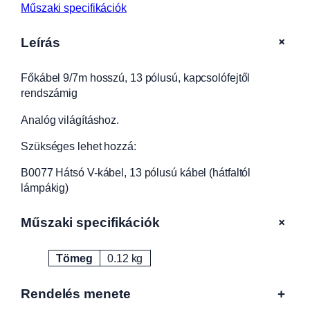
o
Műszaki specifikációk
s
s
+
Leírás
z
ú
Főkábel 9/7m hosszú, 13 pólusú, kapcsolófejtől
,
rendszámig
1
3
Analóg világításhoz.
p
ó
Szükséges lehet hozzá:
l
u
B0077 Hátsó V-kábel, 13 pólusú kábel (hátfaltól
s
lámpákig)
ú
,
+
Műszaki specifikációk
k
a
Tömeg
0.12 kg
p
Attribútumok
Érték
c
s
Rendelés menete
+
o