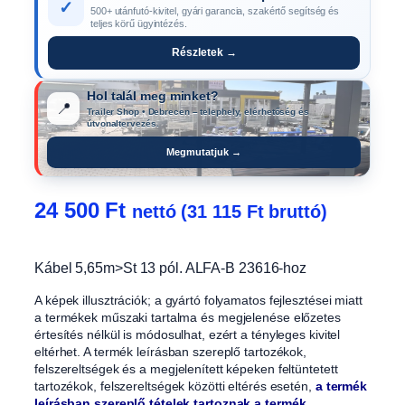
✓
500+ utánfutó-kivitel, gyári garancia, szakértő segítség és
teljes körű ügyintézés.
Részletek →
Hol talál meg minket?
📍
Trailer Shop • Debrecen – telephely, elérhetőség és
útvonaltervezés.
Megmutatjuk →
24 500
Ft
nettó (
31 115
Ft
bruttó)
Kábel 5,65m>St 13 pól. ALFA-B 23616-hoz
A képek illusztrációk; a gyártó folyamatos fejlesztései miatt
a termékek műszaki tartalma és megjelenése előzetes
értesítés nélkül is módosulhat, ezért a tényleges kivitel
eltérhet. A termék leírásban szereplő tartozékok,
felszereltségek és a megjelenített képeken feltüntetett
tartozékok, felszereltségek közötti eltérés esetén,
a termék
leírásban szereplő tételek tartoznak a termék