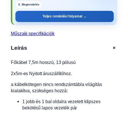
3
3. Gyártás
p
Teljes rendelési folyamat →
ó
l
u
Műszaki specifikációk
s
ú
+
Leírás
B
0
Főkábel 7,5m hosszú, 13 pólusú
0
3
2x5m-es Nyitott áruszállítóhoz.
5
m
a kábelkötegen nincs rendszámtábla világítás
e
kialakítva, szükséges hozzá:
n
n
1 jobb és 1 bal oldalra vezetett klipszes
y
bekötésű lapos vezeték pár
i
s
é