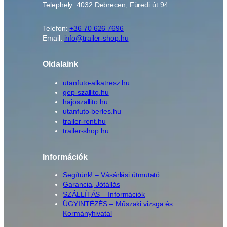
Telephely: 4032 Debrecen, Füredi út 94.
Telefon:
+36 70 626 7696
Email:
info@trailer-shop.hu
Oldalaink
utanfuto-alkatresz.hu
gep-szallito.hu
hajoszallito.hu
utanfuto-berles.hu
trailer-rent.hu
trailer-shop.hu
Információk
Segítünk! – Vásárlási útmutató
Garancia, Jótállás
SZÁLLÍTÁS – Információk
ÜGYINTÉZÉS – Műszaki vizsga és
Kormányhivatal