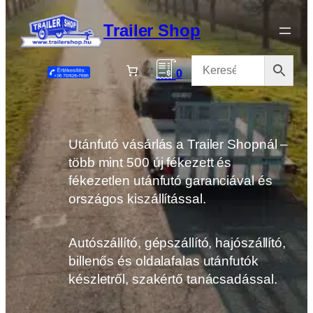
Ugrás
a
Trailer Shop
tartalomhoz
0
Utánfutó vásárlás a Trailer Shopnál –
több mint 500 új fékezett és
fékezetlen utánfutó garanciával és
országos kiszállítással.
Autószállító, gépszállító, hajószállító,
billenős és oldalafalas utánfutók
készletről, szakértő tanácsadással.