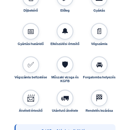
Díjbekérő
Előleg
Gyártás
📅
🔔
📄
Gyártási határidő
Elkészülési értesítő
Végszámla
✅
🛡️
🚘
Végszámla befizetése
Műszaki vizsga és
Forgalomba helyezés
KGFB
📨
🚛
🏁
Átvételi értesítő
Utánfutó átvétele
Rendelés lezárása