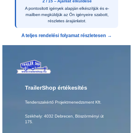
2 / 15 – Ajánlat elküldése
A pontosított igények alapján elkészítjük és e-
mailben megküldjük az Ön igényeire szabott,
részletes árajánlatot.
A teljes rendelési folyamat részletesen →
TrailerShop értékesítés
Tenderszakértő Projektmenedzsment Kft.
Székhely: 4032 Debrecen, Böszörményi út
175.