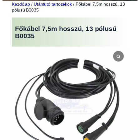
Kezdőlap
/
Utánfutó tartozékok
/ Főkábel 7,5m hosszú, 13
pólusú B0035
Főkábel 7,5m hosszú, 13 pólusú
B0035