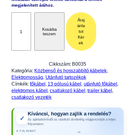
megjelenített árához.
F
Áraj
ő
ánla
k
Kosárba
tot
teszem
á
Kér
b
ek
e
l
7
Cikkszám:
B0035
,
Kategória:
Közbenső és hosszabbító kábelek
, 
5
Elektromosság
, 
Utánfutó tartozékok
m
Címkék:
főkábel
, 
13 pólusú kábel
, 
utánfutó főkábel
, 
h
elektromos kábel
, 
csatlakozó kábel
, 
trailer kábel
, 
o
csatlakozó vezeték
s
s
Kíváncsi, hogyan zajlik a rendelés?
z
✓
Az ajánlatkéréstől az utánfutó átvételéig végigvezetjük a teljes
ú
folyamaton.
,
→
A FOLYAMAT
1