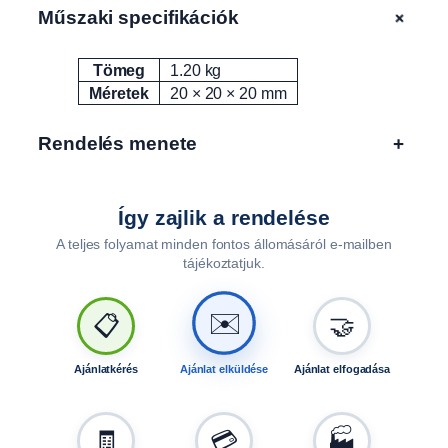
g
+
Műszaki specifikációk
Tömeg
1.20 kg
Attribútumok
Érték
Méretek
20 × 20 × 20 mm
Rendelés menete
+
Így zajlik a rendelése
A teljes folyamat minden fontos állomásáról e-mailben
tájékoztatjuk.
✉️
📋
🤝
Ajánlatkérés
Ajánlat elküldése
Ajánlat elfogadása
🧾
💳
🏭