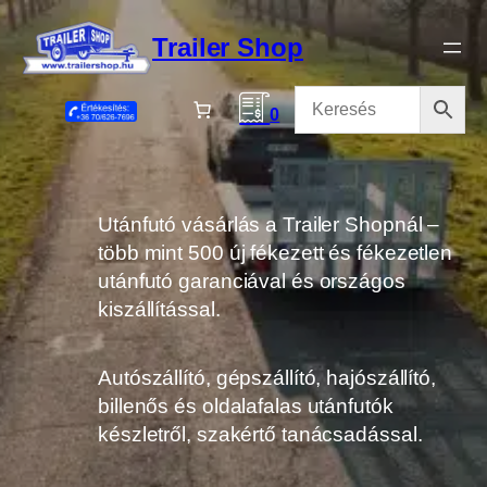
Ugrás
a
Trailer Shop
tartalomhoz
0
Utánfutó vásárlás a Trailer Shopnál –
több mint 500 új fékezett és fékezetlen
utánfutó garanciával és országos
kiszállítással.
Autószállító, gépszállító, hajószállító,
billenős és oldalafalas utánfutók
készletről, szakértő tanácsadással.