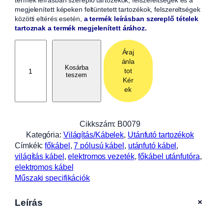
termék leírásban szereplő tartozékok, felszereltségek és a
megjelenített képeken feltüntetett tartozékok, felszereltségek
közötti eltérés esetén,
a termék leírásban szereplő tételek
tartoznak a termék megjelenített árához.
F
Áraj
ő
ánla
k
Kosárba
tot
teszem
á
Kér
b
ek
e
l
6
Cikkszám:
B0079
m
Kategória:
Világítás/Kábelek
, 
Utánfutó tartozékok
h
Címkék:
főkábel
, 
7 pólusú kábel
, 
utánfutó kábel
, 
o
világítás kábel
, 
elektromos vezeték
, 
főkábel utánfutóra
, 
s
elektromos kábel
s
Műszaki specifikációk
z
ú
+
Leírás
,
7