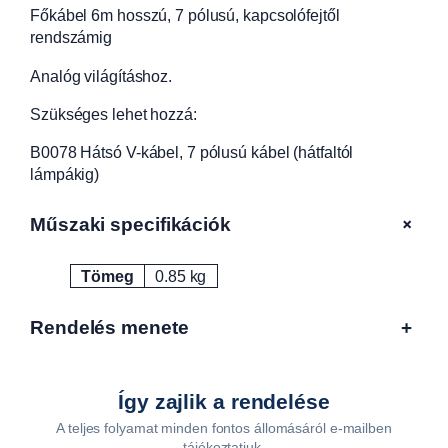
Főkábel 6m hosszú, 7 pólusú, kapcsolófejtől
p
rendszámig
ó
l
Analóg világításhoz.
u
s
Szükséges lehet hozzá:
ú
,
B0078 Hátsó V-kábel, 7 pólusú kábel (hátfaltól
k
lámpákig)
a
p
+
Műszaki specifikációk
c
s
Tömeg
0.85 kg
o
Attribútumok
Érték
l
ó
Rendelés menete
+
f
e
j
Így zajlik a rendelése
t
A teljes folyamat minden fontos állomásáról e-mailben
ő
tájékoztatjuk.