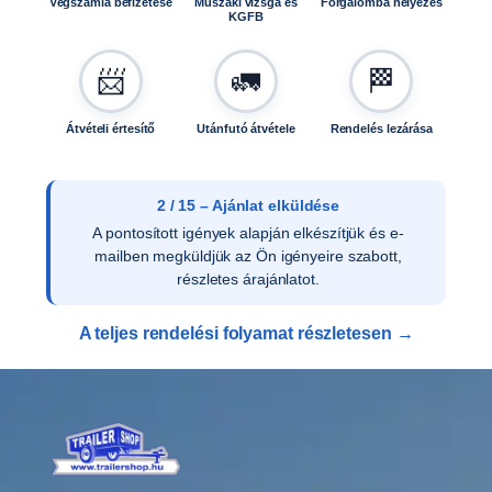
y
Végszámla befizetése
Műszaki vizsga és
Forgalomba helyezés
KGFB
i
s
é
📨
🚛
🏁
g
Átvételi értesítő
Utánfutó átvétele
Rendelés lezárása
2 / 15 – Ajánlat elküldése
A pontosított igények alapján elkészítjük és e-
mailben megküldjük az Ön igényeire szabott,
részletes árajánlatot.
A teljes rendelési folyamat részletesen →