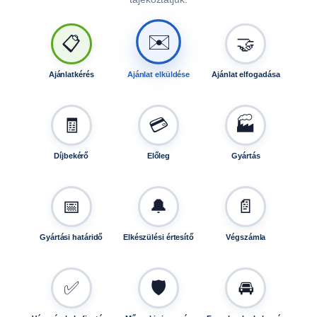
l
r
✉️
e
📋
🤝
n
d
Ajánlatkérés
Ajánlat elküldése
Ajánlat elfogadása
s
z
á
🧾
💳
🏭
m
i
Díjbekérő
Előleg
Gyártás
g
B
0
📅
🔔
📄
0
7
Gyártási határidő
Elkészülési értesítő
Végszámla
9
m
e
✅
🛡️
🚘
n
n