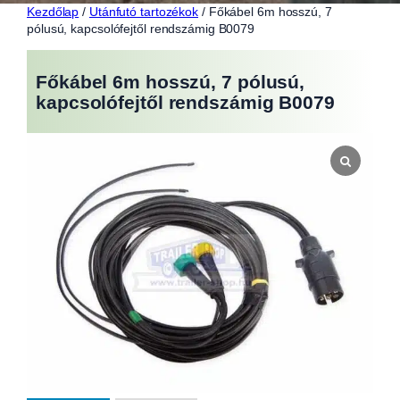
Kezdőlap
/
Utánfutó tartozékok
/ Főkábel 6m hosszú, 7
pólusú, kapcsolófejtől rendszámig B0079
Főkábel 6m hosszú, 7 pólusú,
kapcsolófejtől rendszámig B0079