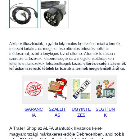
A képek illusztrációk; a gyártó folyamatos fejlesztései miatt a termék
műszaki tartalma és megjelenése előzetes értesítés nélkül is
módosulhat, ezért a tényleges kivitel eltérhet. A termék leírásban
szereplő tartozékok, felszereltségek és a megjelenített képeken
feltüntetett tartozékok, felszereltségek közötti
eltérés esetén
,
a termék
leírásban szereplő tételek tartoznak a termék megjelenített árához.
GARANC
SZÁLLÍT
ÜGYINTÉ
SEGÍTÜN
IA
ÁS
ZÉS
K
A Trailer Shop az ALFA utánfutók hivatalos kelet-
magyarországi márkakereskedője Debrecenben, ahol
több