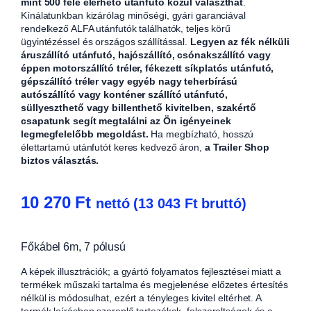
mint 500 féle elérhető utánfutó közül választhat
.
Kínálatunkban kizárólag minőségi, gyári garanciával
rendelkező ALFA utánfutók találhatók, teljes körű
ügyintézéssel és országos szállítással.
Legyen az fék nélküli
áruszállító utánfutó, hajószállító, csónakszállító vagy
éppen motorszállító tréler, fékezett síkplatós utánfutó,
gépszállító tréler vagy egyéb nagy teherbírású
autószállító vagy konténer szállító utánfutó,
süllyeszthető vagy billenthető kivitelben, szakértő
csapatunk segít megtalálni az Ön igényeinek
legmegfelelőbb megoldást.
Ha megbízható, hosszú
élettartamú utánfutót keres kedvező áron,
a Trailer Shop
biztos választás.
10 270
Ft
nettó (
13 043
Ft
bruttó)
Főkábel 6m, 7 pólusú
A képek illusztrációk; a gyártó folyamatos fejlesztései miatt a
termékek műszaki tartalma és megjelenése előzetes értesítés
nélkül is módosulhat, ezért a tényleges kivitel eltérhet. A