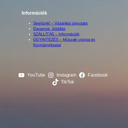
Információk
Segítünk! – Vásárlási útmutató
Garancia, Jótállás
SZÁLLÍTÁS – Információk
ÜGYINTÉZÉS – Műszaki vizsga és
Kormányhivatal
YouTube
Instagram
Facebook
TikTok