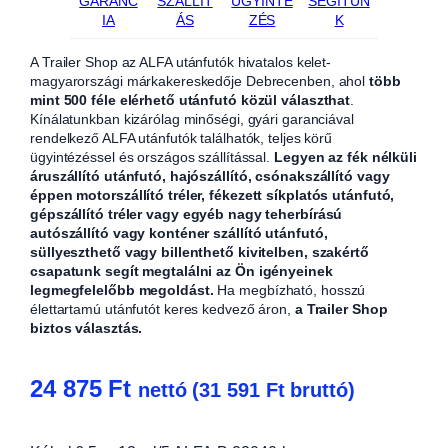
GARANC
SZÁLLÍT
ÜGYINTÉ
SEGÍTÜN
IA
ÁS
ZÉS
K
A Trailer Shop az ALFA utánfutók hivatalos kelet-
magyarországi márkakereskedője Debrecenben, ahol
több
mint 500 féle elérhető utánfutó közül választhat
.
Kínálatunkban kizárólag minőségi, gyári garanciával
rendelkező ALFA utánfutók találhatók, teljes körű
ügyintézéssel és országos szállítással.
Legyen az fék nélküli
áruszállító utánfutó, hajószállító, csónakszállító vagy
éppen motorszállító tréler, fékezett síkplatós utánfutó,
gépszállító tréler vagy egyéb nagy teherbírású
autószállító vagy konténer szállító utánfutó,
süllyeszthető vagy billenthető kivitelben, szakértő
csapatunk segít megtalálni az Ön igényeinek
legmegfelelőbb megoldást.
Ha megbízható, hosszú
élettartamú utánfutót keres kedvező áron,
a Trailer Shop
biztos választás.
24 875
Ft
nettó (
31 591
Ft
bruttó)