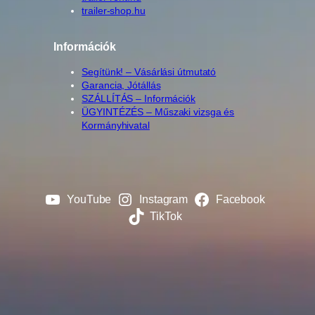
trailer-shop.hu
Információk
Segítünk! – Vásárlási útmutató
Garancia, Jótállás
SZÁLLÍTÁS – Információk
ÜGYINTÉZÉS – Műszaki vizsga és
Kormányhivatal
YouTube
Instagram
Facebook
TikTok