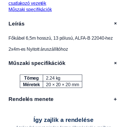
o
csatlakozó vezeték
s
Műszaki specifikációk
s
z
+
Leírás
ú
,
Főkábel 6,5m hosszú, 13 pólusú, ALFA-B 22040-hez
1
3
2x4m-es Nyitott áruszállítóhoz
p
ó
+
Műszaki specifikációk
l
u
s
Tömeg
2.24 kg
Attribútumok
Érték
ú
Méretek
20 × 20 × 20 mm
,
A
Rendelés menete
+
L
F
A
Így zajlik a rendelése
-
B