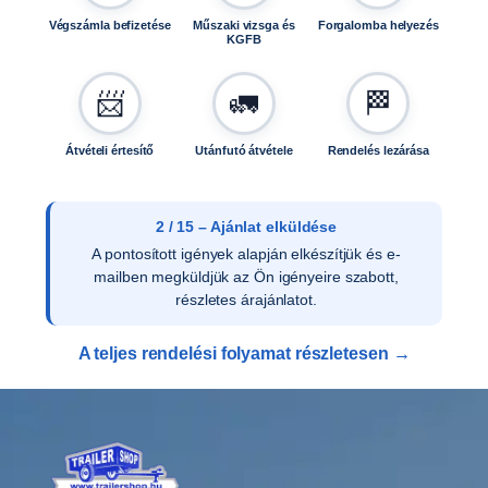
s
Végszámla befizetése
Műszaki vizsga és
Forgalomba helyezés
é
KGFB
g
📨
🚛
🏁
Átvételi értesítő
Utánfutó átvétele
Rendelés lezárása
2 / 15 – Ajánlat elküldése
A pontosított igények alapján elkészítjük és e-
mailben megküldjük az Ön igényeire szabott,
részletes árajánlatot.
A teljes rendelési folyamat részletesen →