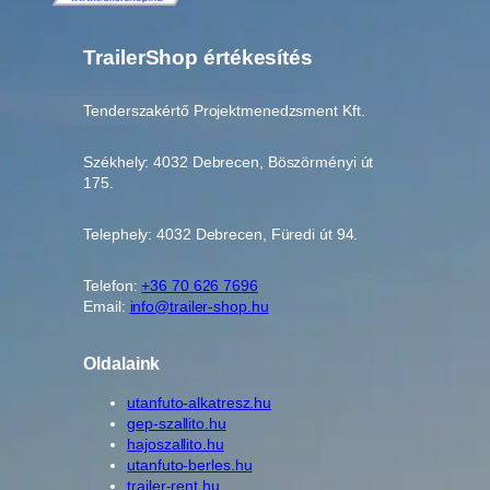
TrailerShop értékesítés
Tenderszakértő Projektmenedzsment Kft.
Székhely: 4032 Debrecen, Böszörményi út
175.
Telephely: 4032 Debrecen, Füredi út 94.
Telefon:
+36 70 626 7696
Email:
info@trailer-shop.hu
Oldalaink
utanfuto-alkatresz.hu
gep-szallito.hu
hajoszallito.hu
utanfuto-berles.hu
trailer-rent.hu