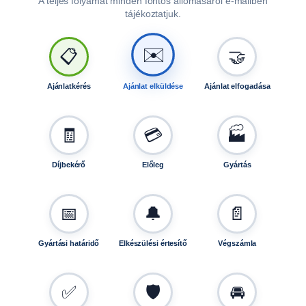
A teljes folyamat minden fontos állomásáról e-mailben
2
tájékoztatjuk.
2
0
✉️
📋
🤝
4
0
-
Ajánlatkérés
Ajánlat elküldése
Ajánlat elfogadása
h
e
🧾
💳
🏭
z
B
0
Díjbekérő
Előleg
Gyártás
0
3
4
📅
🔔
📄
m
e
Gyártási határidő
Elkészülési értesítő
Végszámla
n
n
y
✅
🛡️
🚘
i