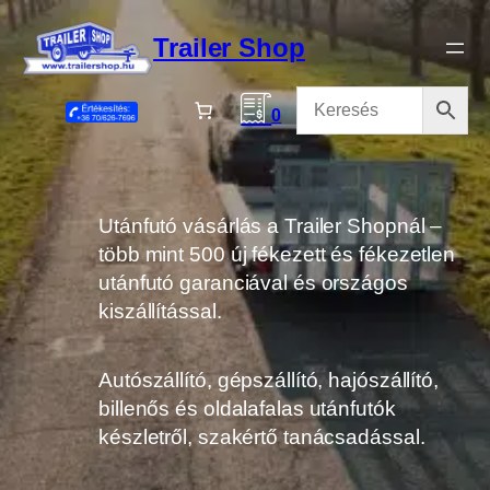
Ugrás
a
Trailer Shop
tartalomhoz
0
Utánfutó vásárlás a Trailer Shopnál –
több mint 500 új fékezett és fékezetlen
utánfutó garanciával és országos
kiszállítással.
Autószállító, gépszállító, hajószállító,
billenős és oldalafalas utánfutók
készletről, szakértő tanácsadással.