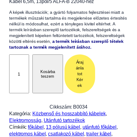
Kábel 6,5m, 13pol/5 ALFA-B 22040-hez
A képek illusztrációk; a gyártó folyamatos fejlesztései miatt a
termékek műszaki tartalma és megjelenése előzetes értesítés
nélkül is módosulhat, ezért a tényleges kivitel eltérhet. A
termék leírásban szereplő tartozékok, felszereltségek és a
megjelenített képeken feltüntetett tartozékok, felszereltségek
közötti eltérés esetén,
a termék leírásban szereplő tételek
tartoznak a termék megjelenített árához.
F
Áraj
ő
ánla
k
Kosárba
tot
teszem
á
Kér
b
ek
e
l
6
Cikkszám:
B0034
,
Kategória:
Közbenső és hosszabbító kábelek
, 
5
Elektromosság
, 
Utánfutó tartozékok
m
Címkék:
főkábel
, 
13 pólusú kábel
, 
utánfutó főkábel
, 
h
elektromos kábel
, 
csatlakozó kábel
, 
trailer kábel
, 