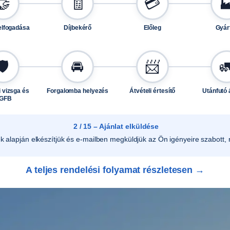
🤝
🧾
💳

1
3
elfogadása
Díjbekérő
Előleg
Gyár
-
h
o
🛡️
🚘
📨

z
B
 vizsga és
Forgalomba helyezés
Átvételi értesítő
Utánfutó 
0
GFB
0
1
2 / 15 – Ajánlat elküldése
3
ek alapján elkészítjük és e-mailben megküldjük az Ön igényeire szabott, r
m
e
A teljes rendelési folyamat részletesen →
n
n
y
i
s