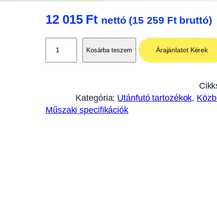
12 015
Ft
nettó (
15 259
Ft
bruttó)
F
Árajánlatot Kérek
Kosárba teszem
ő
k
á
Cikk
b
Kategória:
Utánfutó tartozékok
, 
Közb
e
Műszaki specifikációk
l
4
,
1
5
m
>
A
K