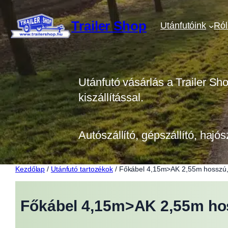
Ugrás
a
Trailer Shop
Utánfutóink
Ró
tartalomhoz
Utánfutó vásárlás a Trailer Sh
kiszállítással.
Autószállító, gépszállító, hajós
Kezdőlap
/
Utánfutó tartozékok
/ Főkábel 4,15m>AK 2,55m hosszú, 
Főkábel 4,15m>AK 2,55m hos