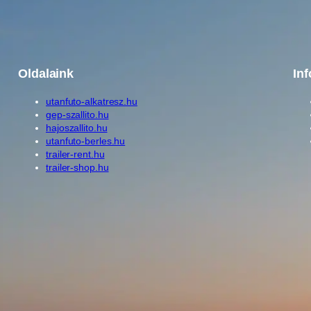
é
g
Oldalaink
In
utanfuto-alkatresz.hu
gep-szallito.hu
hajoszallito.hu
utanfuto-berles.hu
trailer-rent.hu
trailer-shop.hu