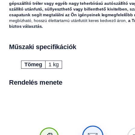
gépszállító tréler vagy egyéb nagy teherbírású autószállító v
szállító utánfutó, süllyeszthető vagy billenthető kivitelben, sz
csapatunk segít megtalálni az Ön igényeinek legmegfelelőbb
megbízható, hosszú élettartamú utánfutót keres kedvező áron,
a T
biztos választás.
Műszaki specifikációk
Tömeg
1 kg
Attribútumok
Érték
Rendelés menete