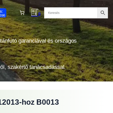
0
 utánfutó garanciával és országos
tről, szakértő tanácsadással.
 12013-hoz B0013