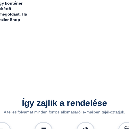
agy konténer
ú
akértő
,
 megoldást.
Ha
k
railer Shop
o
m
p
l
e
t
t
,
A
L
F
Így zajlik a rendelése
A
A teljes folyamat minden fontos állomásáról e-mailben tájékoztatjuk.
1
2
0