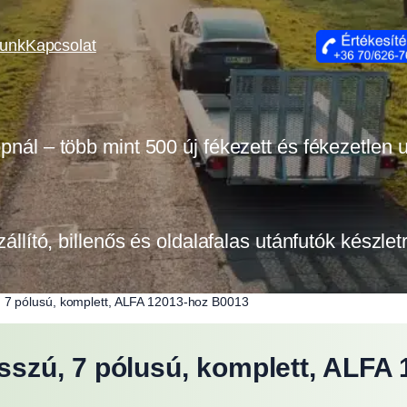
lunk
Kapcsolat
opnál – több mint 500 új fékezett és fékezetlen
zállító, billenős és oldalafalas utánfutók készle
7 pólusú, komplett, ALFA 12013-hoz B0013
szú, 7 pólusú, komplett, ALFA