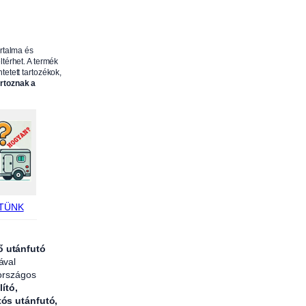
2
,
5
artalma és
5
ltérhet. A termék
tetett tartozékok,
m
artoznak a
h
o
s
s
z
ú
,
TÜNK
7
p
ő utánfutó
ó
ával
l
 országos
u
lító,
s
tós utánfutó,