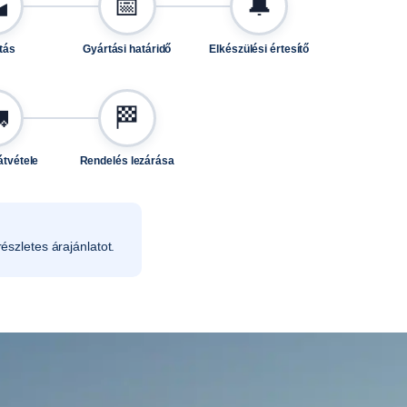

📅
🔔
tás
Gyártási határidő
Elkészülési értesítő

🏁
átvétele
Rendelés lezárása
észletes árajánlatot.