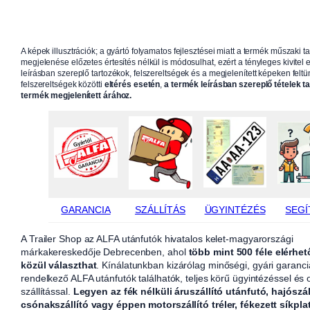
A képek illusztrációk; a gyártó folyamatos fejlesztései miatt a termék műszaki t
megjelenése előzetes értesítés nélkül is módosulhat, ezért a tényleges kivitel e
leírásban szereplő tartozékok, felszereltségek és a megjelenített képeken feltün
felszereltségek közötti
eltérés esetén
,
a termék leírásban szereplő tételek t
termék megjelenített árához.
GARANCIA
SZÁLLÍTÁS
ÜGYINTÉZÉS
SEGÍ
A Trailer Shop az ALFA utánfutók hivatalos kelet-magyarországi
márkakereskedője Debrecenben, ahol
több mint 500 féle elérhet
közül választhat
. Kínálatunkban kizárólag minőségi, gyári garanci
rendelkező ALFA utánfutók találhatók, teljes körű ügyintézéssel és
szállítással.
Legyen az fék nélküli áruszállító utánfutó, hajószál
csónakszállító vagy éppen motorszállító tréler, fékezett síkpla