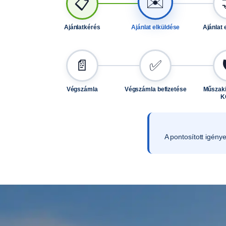
✉️
📋
Ajánlatkérés
Ajánlat elküldése
Ajánlat 
📄
✅
Végszámla
Végszámla befizetése
Műszaki
K
A pontosított igény