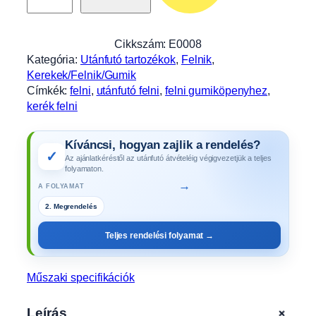
2
,
5
Cikkszám:
E0008
×
Kategória:
Utánfutó tartozékok
, 
Felnik
, 
8
Kerekek/Felnik/Gumik
,
Címkék:
felni
, 
utánfutó felni
, 
felni gumiköpenyhez
, 
4
kerék felni
×
1
Kíváncsi, hogyan zajlik a rendelés?
0
✓
Az ajánlatkéréstől az utánfutó átvételéig végigvezetjük a teljes
0
folyamaton.
/
→
A FOLYAMAT
6
2. Megrendelés
0
,
Teljes rendelési folyamat →
E
T
0
Műszaki specifikációk
,
4
+
Leírás