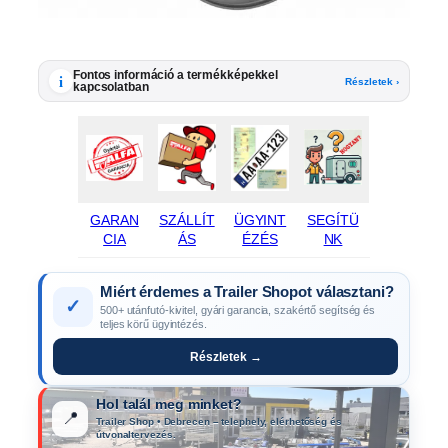
Fontos információ a termékképekkel
i
Részletek ›
kapcsolatban
GARAN
SZÁLLÍT
ÜGYINT
SEGÍTÜ
CIA
ÁS
ÉZÉS
NK
Miért érdemes a Trailer Shopot választani?
✓
500+ utánfutó-kivitel, gyári garancia, szakértő segítség és
teljes körű ügyintézés.
Részletek →
Hol talál meg minket?
📍
Trailer Shop • Debrecen – telephely, elérhetőség és
útvonaltervezés.