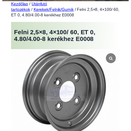
Kezdőlap
/
Utánfutó
tartozékok
/
Kerekek/Felnik/Gumik
/ Felni 2,5×8, 4×100/ 60,
ET 0, 4.80/4.00-8 kerékhez E0008
Felni 2,5×8, 4×100/ 60, ET 0,
4.80/4.00-8 kerékhez E0008