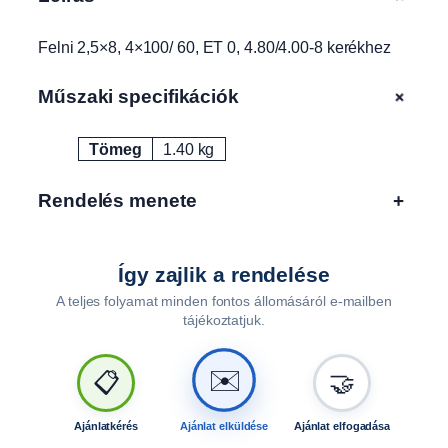
.
8
Felni 2,5×8, 4×100/ 60, ET 0, 4.80/4.00-8 kerékhez
0
/
4
+
Műszaki specifikációk
.
0
Tömeg
1.40 kg
Attribútumok
Érték
0
-
Rendelés menete
+
8
k
e
r
Így zajlik a rendelése
é
A teljes folyamat minden fontos állomásáról e-mailben
k
tájékoztatjuk.
h
e
✉️
📋
🤝
z
E
0
Ajánlatkérés
Ajánlat elküldése
Ajánlat elfogadása
0