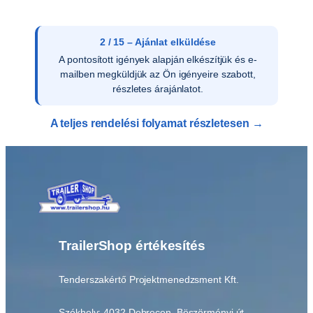
2 / 15 – Ajánlat elküldése
A pontosított igények alapján elkészítjük és e-
mailben megküldjük az Ön igényeire szabott,
részletes árajánlatot.
A teljes rendelési folyamat részletesen →
TrailerShop értékesítés
Tenderszakértő Projektmenedzsment Kft.
Székhely: 4032 Debrecen, Böszörményi út