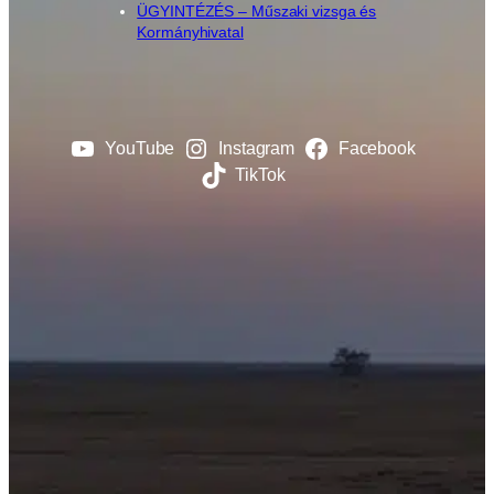
ÜGYINTÉZÉS – Műszaki vizsga és
Kormányhivatal
YouTube
Instagram
Facebook
TikTok