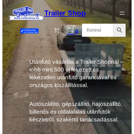
Ugrás
a
Trailer Shop
tartalomhoz
0
Utánfutó vásárlás a Trailer Shopnál –
több mint 500 új fékezett és
fékezetlen utánfutó garanciával és
országos kiszállítással.
Autószállító, gépszállító, hajószállító,
billenős és oldalafalas utánfutók
készletről, szakértő tanácsadással.