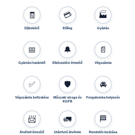
0
8
🧾
💳
🏭
m
e
Díjbekérő
Előleg
Gyártás
n
n
y
📅
🔔
📄
i
s
Gyártási határidő
Elkészülési értesítő
Végszámla
é
g
✅
🛡️
🚘
Végszámla befizetése
Műszaki vizsga és
Forgalomba helyezés
KGFB
📨
🚛
🏁
Átvételi értesítő
Utánfutó átvétele
Rendelés lezárása