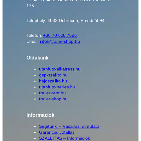
175.
Telephely: 4032 Debrecen, Füredi út 94.
Telefon:
+36 70 626 7696
Email:
info@trailer-shop.hu
Oldalaink
utanfuto-alkatresz.hu
gep-szallito.hu
hajoszallito.hu
utanfuto-berles.hu
trailer-rent.hu
trailer-shop.hu
Információk
Segítünk! – Vásárlási útmutató
Garancia, Jótállás
SZÁLLÍTÁS – Információk