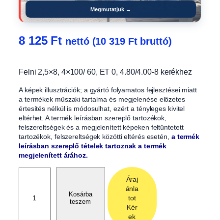
Megmutatjuk →
8 125
Ft
nettó (
10 319
Ft
bruttó)
Felni 2,5×8, 4×100/ 60, ET 0, 4.80/4.00-8 kerékhez
A képek illusztrációk; a gyártó folyamatos fejlesztései miatt
a termékek műszaki tartalma és megjelenése előzetes
értesítés nélkül is módosulhat, ezért a tényleges kivitel
eltérhet. A termék leírásban szereplő tartozékok,
felszereltségek és a megjelenített képeken feltüntetett
tartozékok, felszereltségek közötti eltérés esetén,
a termék
leírásban szereplő tételek tartoznak a termék
megjelenített árához.
F
Áraj
e
ánla
l
Kosárba
tot
teszem
n
Kér
i
ek