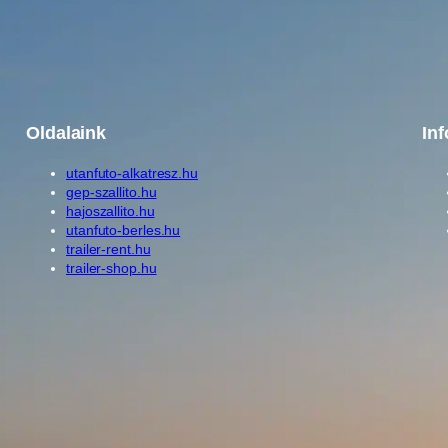
g
Oldalaink
In
utanfuto-alkatresz.hu
gep-szallito.hu
hajoszallito.hu
utanfuto-berles.hu
trailer-rent.hu
trailer-shop.hu