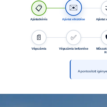
✉️
📋
Ajánlatkérés
Ajánlat elküldése
Ajánlat 
📄
✅
Végszámla
Végszámla befizetése
Műszaki
K
A pontosított igény