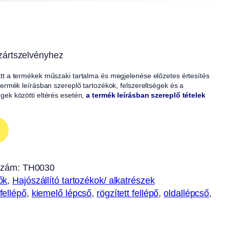
ártszelvényhez
iatt a termékek műszaki tartalma és megjelenése előzetes értesítés
A termék leírásban szereplő tartozékok, felszereltségek és a
égek közötti eltérés esetén,
a termék leírásban szereplő tételek
szám:
TH0030
ők
, 
Hajószállító tartozékok/ alkatrészek
fellépő
, 
kiemelő lépcső
, 
rögzített fellépő
, 
oldallépcső
, 