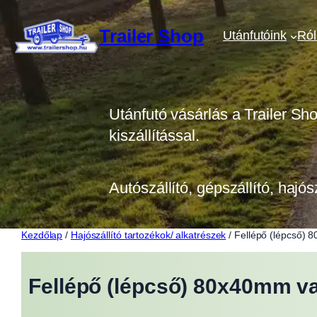
Ugrás
a
Trailer Shop
Utánfutóink
Ró
tartalomhoz
Utánfutó vásárlás a Trailer Sh
kiszállítással.
Autószállító, gépszállító, hajós
Kezdőlap
/
Hajószállító tartozékok/ alkatrészek
/ Fellépő (lépcső)
Fellépő (lépcső) 80x40mm 