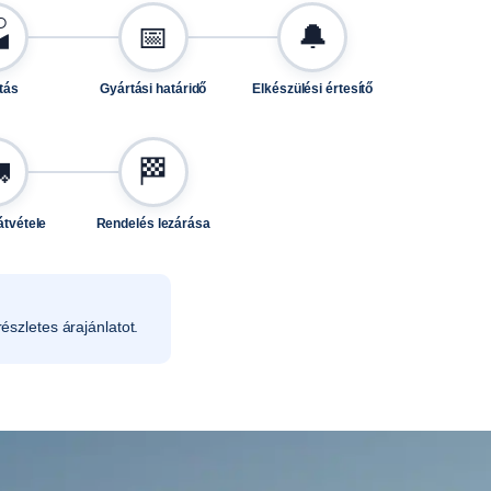

📅
🔔
tás
Gyártási határidő
Elkészülési értesítő

🏁
átvétele
Rendelés lezárása
észletes árajánlatot.