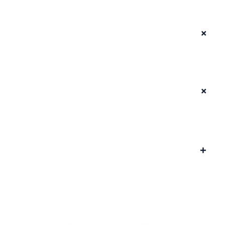
+
+
+