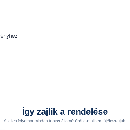
0
0
x
4
0
vényhez
m
m
z
á
r
t
s
z
e
l
Így zajlik a rendelése
v
A teljes folyamat minden fontos állomásáról e-mailben tájékoztatjuk.
é
n