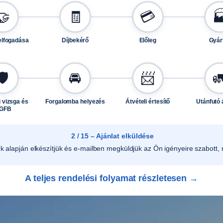
y
🤝
🧾
💳

h
e
elfogadása
Díjbekérő
Előleg
Gyár
z
T
H
🛡️
🚘
📨

0
0
 vizsga és
Forgalomba helyezés
Átvételi értesítő
Utánfutó 
3
GFB
0
m
2 / 15 – Ajánlat elküldése
e
ek alapján elkészítjük és e-mailben megküldjük az Ön igényeire szabott, r
n
n
A teljes rendelési folyamat részletesen →
y
i
s
é