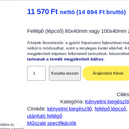
11 570
Ft
nettó (
14 694
Ft
bruttó)
Fellépő (lépcső) 80x40mm vagy 100x40mm z
A képek illusztrációk; a gyártó folyamatos fejlesztései m
nélkül is módosulhat, ezért a tényleges kivitel eltérhet. 
megjelenített képeken feltüntetett tartozékok, felszerelts
tartoznak a termék megjelenített árához.
F
Árajánlatot Kérek
Kosárba teszem
e
l
l
Cikk
é
Kategória:
Kényelmi kiegészít
p
Címkék:
kényelmi kiegészítő
, 
fellépő lépcső
, 
ő
utánfutó fellépő
(
Műszaki specifikációk
artalma és
l