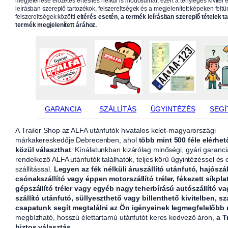
megjelenése előzetes értesítés nélkül is módosulhat, ezért a tényleges kivitel e
leírásban szereplő tartozékok, felszereltségek és a megjelenített képeken feltün
felszereltségek közötti
eltérés esetén
,
a termék leírásban szereplő tételek t
termék megjelenített árához.
GARANCIA
SZÁLLÍTÁS
ÜGYINTÉZÉS
SEGÍ
A Trailer Shop az ALFA utánfutók hivatalos kelet-magyarországi
márkakereskedője Debrecenben, ahol
több mint 500 féle elérhet
közül választhat
. Kínálatunkban kizárólag minőségi, gyári garanci
rendelkező ALFA utánfutók találhatók, teljes körű ügyintézéssel és
szállítással.
Legyen az fék nélküli áruszállító utánfutó, hajószál
csónakszállító vagy éppen motorszállító tréler, fékezett síkpla
gépszállító tréler vagy egyéb nagy teherbírású autószállító v
szállító utánfutó, süllyeszthető vagy billenthető kivitelben, sz
csapatunk segít megtalálni az Ön igényeinek legmegfelelőbb
megbízható, hosszú élettartamú utánfutót keres kedvező áron,
a T
biztos választás.