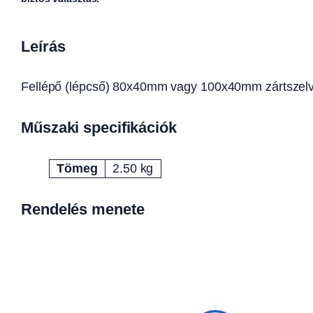
Leírás
Fellépő (lépcső) 80x40mm vagy 100x40mm zártszel
Műszaki specifikációk
Tömeg
2.50 kg
Attribútumok
Érték
Rendelés menete