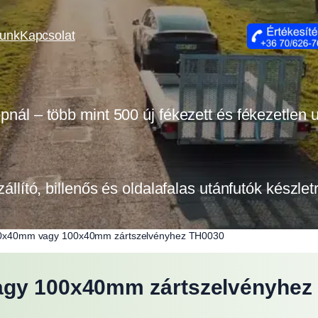
lunk
Kapcsolat
opnál – több mint 500 új fékezett és fékezetlen
zállító, billenős és oldalafalas utánfutók készle
 80x40mm vagy 100x40mm zártszelvényhez TH0030
vagy 100x40mm zártszelvényhez