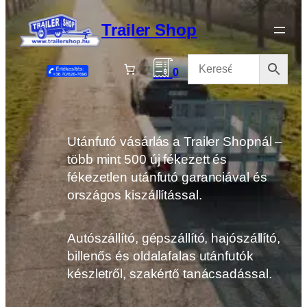
Ugrás
a
Trailer Shop
tartalomhoz
0
Utánfutó vásárlás a Trailer Shopnál –
több mint 500 új fékezett és
fékezetlen utánfutó garanciával és
országos kiszállítással.
Autószállító, gépszállító, hajószállító,
billenős és oldalafalas utánfutók
készletről, szakértő tanácsadással.