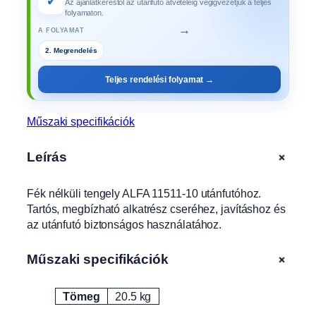
✓
Az ajánlatkéréstől az utánfutó átvételéig végigvezetjük a teljes
e
folyamaton.
l
→
A FOLYAMAT
y
A
3. Gyártás
L
Teljes rendelési folyamat →
F
A
1
Műszaki specifikációk
1
5
+
Leírás
1
1
Fék nélküli tengely ALFA 11511-10 utánfutóhoz.
-
Tartós, megbízható alkatrész cseréhez, javításhoz és
1
az utánfutó biztonságos használatához.
0
-
h
+
Műszaki specifikációk
e
z
Tömeg
20.5 kg
Attribútumok
Érték
m