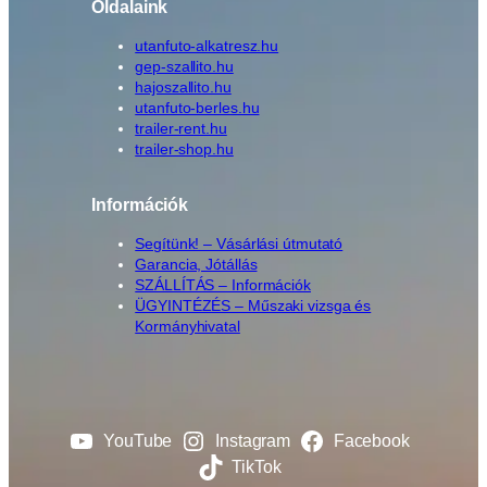
Oldalaink
utanfuto-alkatresz.hu
gep-szallito.hu
hajoszallito.hu
utanfuto-berles.hu
trailer-rent.hu
trailer-shop.hu
Információk
Segítünk! – Vásárlási útmutató
Garancia, Jótállás
SZÁLLÍTÁS – Információk
ÜGYINTÉZÉS – Műszaki vizsga és
Kormányhivatal
YouTube
Instagram
Facebook
TikTok