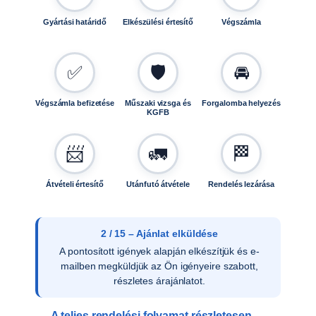
Gyártási határidő
Elkészülési értesítő
Végszámla
✅
🛡️
🚘
Végszámla befizetése
Műszaki vizsga és
Forgalomba helyezés
KGFB
📨
🚛
🏁
Átvételi értesítő
Utánfutó átvétele
Rendelés lezárása
2 / 15 – Ajánlat elküldése
A pontosított igények alapján elkészítjük és e-
mailben megküldjük az Ön igényeire szabott,
részletes árajánlatot.
A teljes rendelési folyamat részletesen →