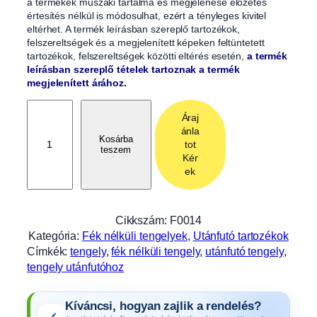
a termékek műszaki tartalma és megjelenése előzetes
értesítés nélkül is módosulhat, ezért a tényleges kivitel
eltérhet. A termék leírásban szereplő tartozékok,
felszereltségek és a megjelenített képeken feltüntetett
tartozékok, felszereltségek közötti eltérés esetén,
a termék
leírásban szereplő tételek tartoznak a termék
megjelenített árához.
F
Áraj
é
ánla
k
Kosárba
tot
teszem
n
Kér
é
ek
l
k
ü
Cikkszám:
F0014
l
Kategória:
Fék nélküli tengelyek
, 
Utánfutó tartozékok
i
Címkék:
tengely
, 
fék nélküli tengely
, 
utánfutó tengely
, 
t
tengely utánfutóhoz
e
n
Kíváncsi, hogyan zajlik a rendelés?
g