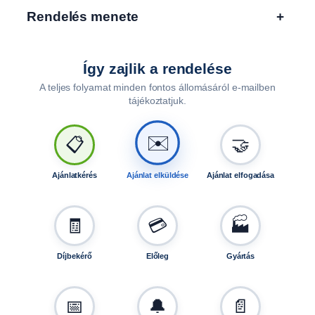
e
Rendelés menete
+
n
n
y
i
Így zajlik a rendelése
s
A teljes folyamat minden fontos állomásáról e-mailben
é
tájékoztatjuk.
g
✉️
📋
🤝
Ajánlatkérés
Ajánlat elküldése
Ajánlat elfogadása
🧾
💳
🏭
Díjbekérő
Előleg
Gyártás
📅
🔔
📄