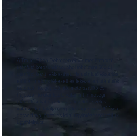
A Trailer Shop Debrecen egyik meghatározó
utánfutó kereskedése, ahol több mint 500 új
utánfutó közül választhat. Ha utánfutó vásárlás
előtt áll, nálunk fékezett és fékezetlen utánfutók,
autószállító, gépszállító, motorszállító és
hajószállító utánfutók, valamint minőségi
utánfutó alkatrészek és tartozékok széles
választékát találja meg. Országos kiszállítással,
garanciával és teljes körű ügyintézéssel várjuk
ügyfeleinket.