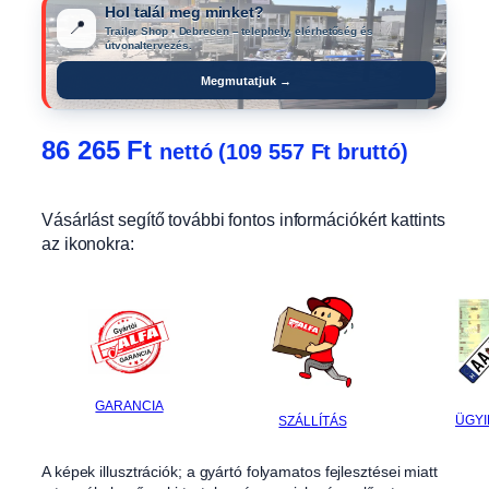
Hol talál meg minket?
📍
Trailer Shop • Debrecen – telephely, elérhetőség és
útvonaltervezés.
Megmutatjuk →
86 265
Ft
nettó (
109 557
Ft
bruttó)
Vásárlást segítő további fontos információkért kattints
az ikonokra:
GARANCIA
ÜGYI
SZÁLLÍTÁS
A képek illusztrációk; a gyártó folyamatos fejlesztései miatt