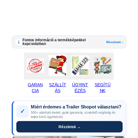
Fontos információ a termékképekkel
i
Részletek ›
kapcsolatban
GARAN
SZÁLLÍT
ÜGYINT
SEGÍTÜ
CIA
ÁS
ÉZÉS
NK
Miért érdemes a Trailer Shopot választani?
✓
500+ utánfutó-kivitel, gyári garancia, szakértő segítség és
teljes körű ügyintézés.
Részletek →