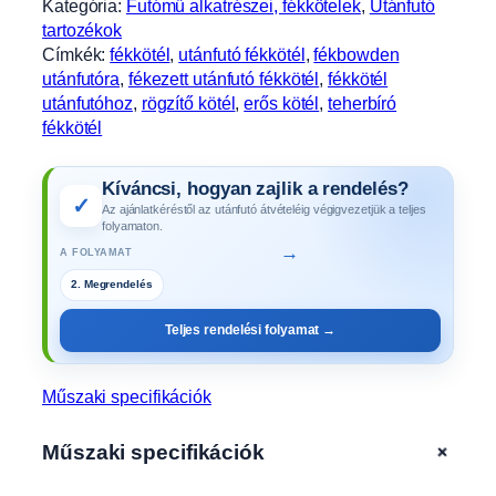
Kategória:
Futómű alkatrészei, fékkötelek
, 
Utánfutó
3
tartozékok
0
Címkék:
fékkötél
, 
utánfutó fékkötél
, 
fékbowden
/
utánfutóra
, 
fékezett utánfutó fékkötél
, 
fékkötél
9
utánfutóhoz
, 
rögzítő kötél
, 
erős kötél
, 
teherbíró
4
fékkötél
0
,
Kíváncsi, hogyan zajlik a rendelés?
2
✓
Az ajánlatkéréstől az utánfutó átvételéig végigvezetjük a teljes
2
folyamaton.
0
→
A FOLYAMAT
1
2. Megrendelés
1
,
Teljes rendelési folyamat →
u
n
i
Műszaki specifikációk
a
l
+
Műszaki specifikációk
s
ó