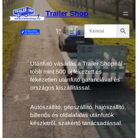
Ugrás
a
Trailer Shop
tartalomhoz
0
Utánfutó vásárlás a Trailer Shopnál –
több mint 500 új fékezett és
fékezetlen utánfutó garanciával és
országos kiszállítással.
Autószállító, gépszállító, hajószállító,
billenős és oldalafalas utánfutók
készletről, szakértő tanácsadással.