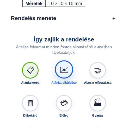
g
Méretek
10 × 10 × 10 mm
Rendelés menete
+
Így zajlik a rendelése
A teljes folyamat minden fontos állomásáról e-mailben
tájékoztatjuk.
✉️
📋
🤝
Ajánlatkérés
Ajánlat elküldése
Ajánlat elfogadása
🧾
💳
🏭
Díjbekérő
Előleg
Gyártás