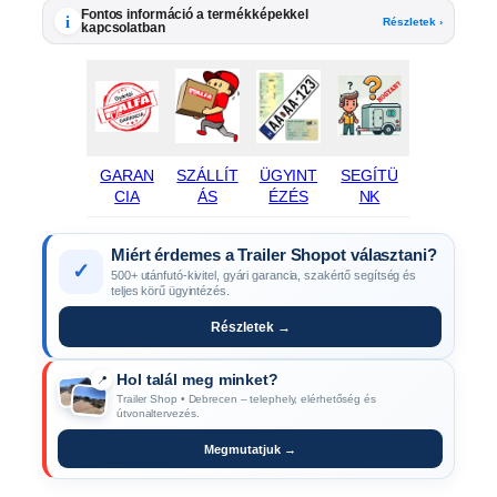
Fontos információ a termékképekkel
i
Részletek ›
kapcsolatban
GARAN
SZÁLLÍT
ÜGYINT
SEGÍTÜ
CIA
ÁS
ÉZÉS
NK
Miért érdemes a Trailer Shopot választani?
✓
500+ utánfutó-kivitel, gyári garancia, szakértő segítség és
teljes körű ügyintézés.
Részletek →
Hol talál meg minket?
📍
Trailer Shop • Debrecen – telephely, elérhetőség és
útvonaltervezés.
Megmutatjuk →