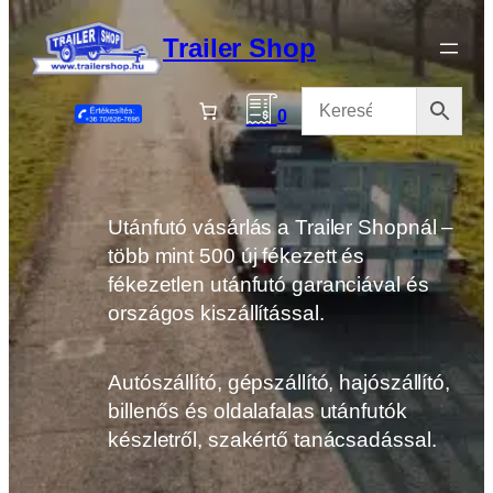
Ugrás
a
Trailer Shop
tartalomhoz
0
Utánfutó vásárlás a Trailer Shopnál –
több mint 500 új fékezett és
fékezetlen utánfutó garanciával és
országos kiszállítással.
Autószállító, gépszállító, hajószállító,
billenős és oldalafalas utánfutók
készletről, szakértő tanácsadással.