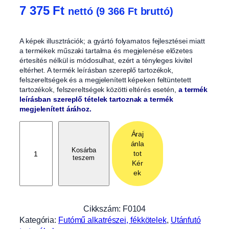
7 375
Ft
nettó (
9 366
Ft
bruttó)
A képek illusztrációk; a gyártó folyamatos fejlesztései miatt
a termékek műszaki tartalma és megjelenése előzetes
értesítés nélkül is módosulhat, ezért a tényleges kivitel
eltérhet. A termék leírásban szereplő tartozékok,
felszereltségek és a megjelenített képeken feltüntetett
tartozékok, felszereltségek közötti eltérés esetén,
a termék
leírásban szereplő tételek tartoznak a termék
megjelenített árához.
F
Áraj
é
ánla
k
Kosárba
tot
teszem
k
Kér
ö
ek
t
é
l
Cikkszám:
F0104
1
Kategória:
Futómű alkatrészei, fékkötelek
, 
Utánfutó
6