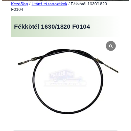
Kezdőlap
/
Utánfutó tartozékok
/ Fékkötél 1630/1820
F0104
Fékkötél 1630/1820 F0104