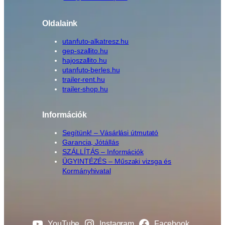
Oldalaink
utanfuto-alkatresz.hu
gep-szallito.hu
hajoszallito.hu
utanfuto-berles.hu
trailer-rent.hu
trailer-shop.hu
Információk
Segítünk! – Vásárlási útmutató
Garancia, Jótállás
SZÁLLÍTÁS – Információk
ÜGYINTÉZÉS – Műszaki vizsga és
Kormányhivatal
YouTube
Instagram
Facebook