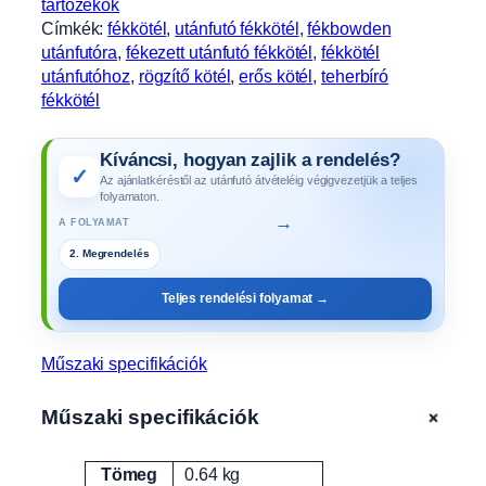
tartozékok
3
Címkék:
fékkötél
, 
utánfutó fékkötél
, 
fékbowden
0
utánfutóra
, 
fékezett utánfutó fékkötél
, 
fékkötél
/
utánfutóhoz
, 
rögzítő kötél
, 
erős kötél
, 
teherbíró
1
fékkötél
8
2
Kíváncsi, hogyan zajlik a rendelés?
0
✓
Az ajánlatkéréstől az utánfutó átvételéig végigvezetjük a teljes
F
folyamaton.
0
→
A FOLYAMAT
1
2. Megrendelés
0
4
Teljes rendelési folyamat →
m
e
n
Műszaki specifikációk
n
y
+
Műszaki specifikációk
i
s
Tömeg
0.64 kg
é
Attribútumok
Érték