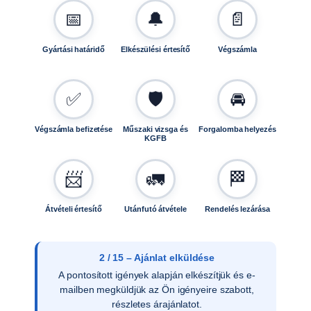
📅
🔔
📄
Gyártási határidő
Elkészülési értesítő
Végszámla
✅
🛡️
🚘
Végszámla befizetése
Műszaki vizsga és
Forgalomba helyezés
KGFB
📨
🚛
🏁
Átvételi értesítő
Utánfutó átvétele
Rendelés lezárása
2 / 15 – Ajánlat elküldése
A pontosított igények alapján elkészítjük és e-
mailben megküldjük az Ön igényeire szabott,
részletes árajánlatot.