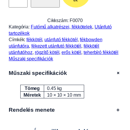
ek
t
é
l
Cikkszám:
F0070
1
Kategória:
Futómű alkatrészei, fékkötelek
, 
Utánfutó
0
tartozékok
3
Címkék:
fékkötél
, 
utánfutó fékkötél
, 
fékbowden
0
utánfutóra
, 
fékezett utánfutó fékkötél
, 
fékkötél
/
utánfutóhoz
, 
rögzítő kötél
, 
erős kötél
, 
teherbíró fékkötél
1
Műszaki specifikációk
2
4
+
Műszaki specifikációk
0
F
Tömeg
0.45 kg
0
Attribútumok
Érték
Méretek
10 × 10 × 10 mm
0
7
0
Rendelés menete
+
m
e
n