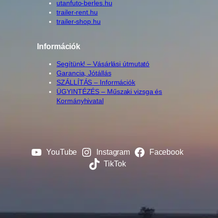
utanfuto-berles.hu
trailer-rent.hu
trailer-shop.hu
Információk
Segítünk! – Vásárlási útmutató
Garancia, Jótállás
SZÁLLÍTÁS – Információk
ÜGYINTÉZÉS – Műszaki vizsga és
Kormányhivatal
YouTube
Instagram
Facebook
TikTok