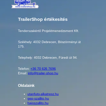
TrailerShop értékesítés
Tenderszakértő Projektmenedzsment Kft.
Székhely: 4032 Debrecen, Böszörményi út
175.
Telephely: 4032 Debrecen, Füredi út 94.
Telefon:
+36 70 626 7696
Email:
info@trailer-shop.hu
Oldalaink
utanfuto-alkatresz.hu
gep-szallito.hu
hajoszallito.hu