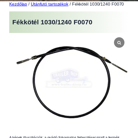
Kezdőlap
/
Utánfutó tartozékok
/ Fékkötél 1030/1240 F0070
Fékkötél 1030/1240 F0070
A képek illusztrációk; a gyártó folyamatos fejlesztései miatt a termék