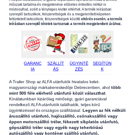
műszaki tartalma és megjelenése előzetes értesítés nélkül is
módosulhat, ezért a tényleges kivitel eltérhet. A termék leírásban
szereplő tartozékok, felszereltségek és a megjelenített képeken
feltüntetett tartozékok, felszereltségek közötti
eltérés esetén
,
a termék
leírásban szereplő tételek tartoznak a termék megjelenített árához.
GARANC
SZÁLLÍT
ÜGYINTÉ
SEGÍTÜN
IA
ÁS
ZÉS
K
A Trailer Shop az ALFA utánfutók hivatalos kelet-
magyarországi márkakereskedője Debrecenben, ahol
több
mint 500 féle elérhető utánfutó közül választhat
.
Kínálatunkban kizárólag minőségi, gyári garanciával
rendelkező ALFA utánfutók találhatók, teljes körű
ügyintézéssel és országos szállítással.
Legyen az fék nélküli
áruszállító utánfutó, hajószállító, csónakszállító vagy
éppen motorszállító tréler, fékezett síkplatós utánfutó,
gépszállító tréler vagy egyéb nagy teherbírású
autószállító vagy konténer szállító utánfutó,