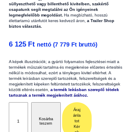
süllyeszthető vagy billenthető kivitelben, szakértő
csapatunk segít megtalálni az Ön igényeinek
legmegfelelőbb megoldást.
Ha megbízható, hosszú
élettartamú utánfutót keres kedvező áron,
a Trailer Shop
biztos választás.
6 125
Ft
nettó (
7 779
Ft
bruttó)
A képek illusztrációk; a gyártó folyamatos fejlesztései miatt a
termékek műszaki tartalma és megjelenése előzetes értesítés
nélkül is módosulhat, ezért a tényleges kivitel eltérhet. A
termék leírásban szereplő tartozékok, felszereltségek és a
megjelenített képeken feltüntetett tartozékok, felszereltségek
közötti eltérés esetén,
a termék leírásban szereplő tételek
tartoznak a termék megjelenített árához.
F
Áraj
é
ánla
k
Kosárba
tot
teszem
k
Kér
ö