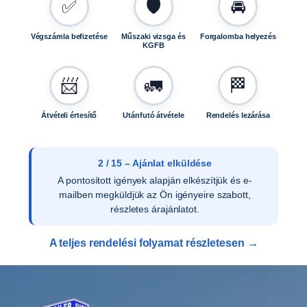
✅
🛡️
🚘
Végszámla befizetése
Műszaki vizsga és
Forgalomba helyezés
KGFB
📨
🚛
🏁
Átvételi értesítő
Utánfutó átvétele
Rendelés lezárása
2 / 15 – Ajánlat elküldése
A pontosított igények alapján elkészítjük és e-
mailben megküldjük az Ön igényeire szabott,
részletes árajánlatot.
A teljes rendelési folyamat részletesen →