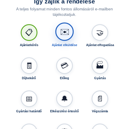
Így zajlik a rendelése
n
A teljes folyamat minden fontos állomásáról e-mailben
y
tájékoztatjuk.
i
s
é
✉️
📋
🤝
g
Ajánlatkérés
Ajánlat elküldése
Ajánlat elfogadása
🧾
💳
🏭
Díjbekérő
Előleg
Gyártás
📅
🔔
📄
Gyártási határidő
Elkészülési értesítő
Végszámla