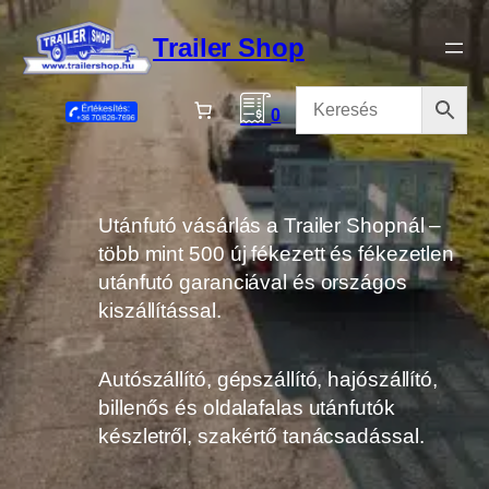
Ugrás
a
Trailer Shop
tartalomhoz
0
Utánfutó vásárlás a Trailer Shopnál –
több mint 500 új fékezett és fékezetlen
utánfutó garanciával és országos
kiszállítással.
Autószállító, gépszállító, hajószállító,
billenős és oldalafalas utánfutók
készletről, szakértő tanácsadással.