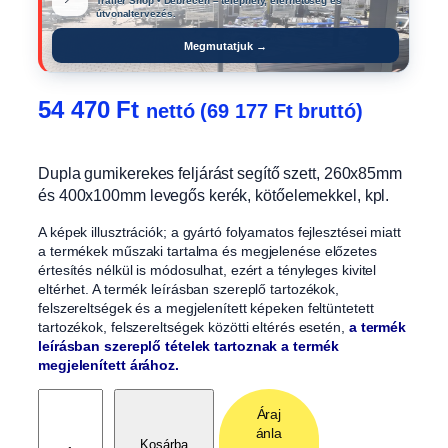
Trailer Shop • Debrecen – telephely, elérhetőség és
útvonaltervezés.
Megmutatjuk →
54 470
Ft
nettó (
69 177
Ft
bruttó)
Dupla gumikerekes feljárást segítő szett, 260x85mm
és 400x100mm levegős kerék, kötőelemekkel, kpl.
A képek illusztrációk; a gyártó folyamatos fejlesztései miatt
a termékek műszaki tartalma és megjelenése előzetes
értesítés nélkül is módosulhat, ezért a tényleges kivitel
eltérhet. A termék leírásban szereplő tartozékok,
felszereltségek és a megjelenített képeken feltüntetett
tartozékok, felszereltségek közötti eltérés esetén,
a termék
leírásban szereplő tételek tartoznak a termék
megjelenített árához.
D
Áraj
u
ánla
p
Kosárba