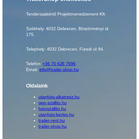
p
l
Tenderszakértő Projektmenedzsment Kft.
.
T
Székhely: 4032 Debrecen, Böszörményi út
H
175.
0
0
Telephely: 4032 Debrecen, Füredi út 94.
3
6
m
Telefon:
+36 70 626 7696
Email:
info@trailer-shop.hu
e
n
n
Oldalaink
y
utanfuto-alkatresz.hu
i
gep-szallito.hu
s
hajoszallito.hu
é
utanfuto-berles.hu
g
trailer-rent.hu
trailer-shop.hu