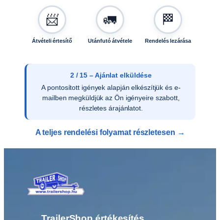
e
📨
🚛
🏁
r
é
k
Átvételi értesítő
Utánfutó átvétele
Rendelés lezárása
,
k
ö
2 / 15 – Ajánlat elküldése
t
A pontosított igények alapján elkészítjük és e-
ő
mailben megküldjük az Ön igényeire szabott,
e
részletes árajánlatot.
l
e
A teljes rendelési folyamat részletesen →
m
e
k
k
e
l
,
k
TrailerShop értékesítés