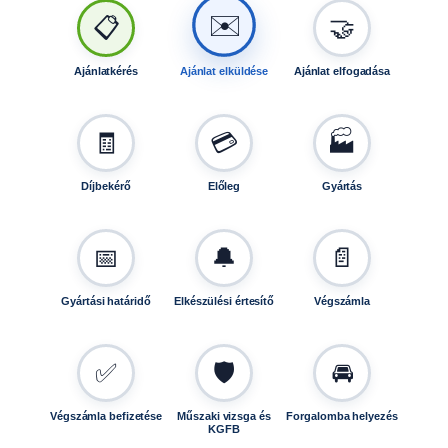
m
✉️
📋
🤝
m
é
s
Ajánlatkérés
Ajánlat elküldése
Ajánlat elfogadása
4
0
0
🧾
💳
🏭
x
1
Díjbekérő
Előleg
Gyártás
0
0
m
📅
🔔
📄
m
l
Gyártási határidő
Elkészülési értesítő
Végszámla
e
v
e
✅
🛡️
🚘
g
ő
Végszámla befizetése
Műszaki vizsga és
Forgalomba helyezés
s
KGFB
k