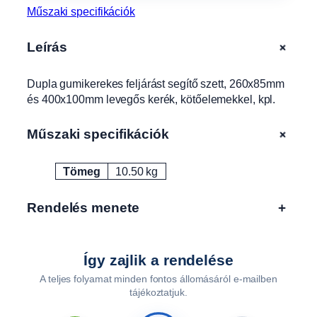
s
Műszaki specifikációk
t
s
+
Leírás
e
g
Dupla gumikerekes feljárást segítő szett, 260x85mm
í
és 400x100mm levegős kerék, kötőelemekkel, kpl.
t
ő
s
+
Műszaki specifikációk
z
e
Tömeg
10.50 kg
Attribútumok
Érték
t
t
Rendelés menete
+
,
2
6
0
Így zajlik a rendelése
x
A teljes folyamat minden fontos állomásáról e-mailben
8
tájékoztatjuk.
5