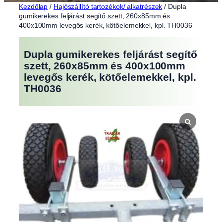
Kezdőlap
/
Hajószállító tartozékok/ alkatrészek
/ Dupla
gumikerekes feljárást segítő szett, 260x85mm és
400x100mm levegős kerék, kötőelemekkel, kpl. TH0036
Dupla gumikerekes feljárást segítő
szett, 260x85mm és 400x100mm
levegős kerék, kötőelemekkel, kpl.
TH0036