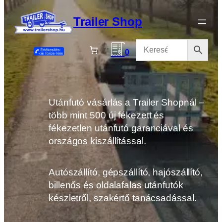
Ugrás
a
Trailer Shop
tartalomhoz
0
Utánfutó vásárlás a Trailer Shopnál –
több mint 500 új fékezett és
fékezetlen utánfutó garanciával és
országos kiszállítással.
Autószállító, gépszállító, hajószállító,
billenős és oldalafalas utánfutók
készletről, szakértő tanácsadással.