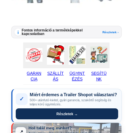
Fontos információ a termékképekkel
i
Részletek ›
kapcsolatban
GARAN
SZÁLLÍT
ÜGYINT
SEGÍTÜ
CIA
ÁS
ÉZÉS
NK
Miért érdemes a Trailer Shopot választani?
✓
500+ utánfutó-kivitel, gyári garancia, szakértő segítség és
teljes körű ügyintézés.
Részletek →
Hol talál meg minket?
📍