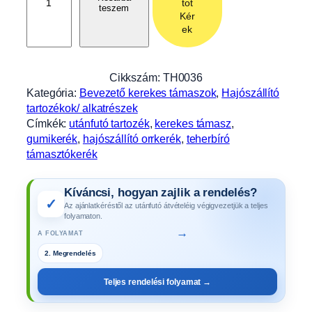
tot
teszem
l
Kér
a
ek
g
u
m
Cikkszám:
TH0036
i
Kategória:
Bevezető kerekes támaszok
, 
Hajószállító
k
tartozékok/ alkatrészek
e
Címkék:
utánfutó tartozék
, 
kerekes támasz
, 
r
gumikerék
, 
hajószállító orrkerék
, 
teherbíró
e
támasztókerék
k
e
Kíváncsi, hogyan zajlik a rendelés?
s
✓
Az ajánlatkéréstől az utánfutó átvételéig végigvezetjük a teljes
f
folyamaton.
e
→
A FOLYAMAT
l
j
3. Gyártás
á
Teljes rendelési folyamat →
r
á