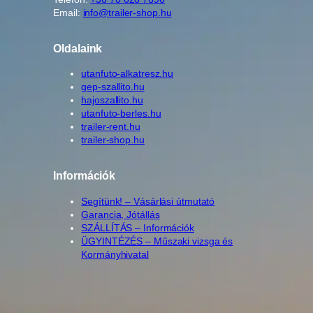
Email:
info@trailer-shop.hu
Oldalaink
utanfuto-alkatresz.hu
gep-szallito.hu
hajoszallito.hu
utanfuto-berles.hu
trailer-rent.hu
trailer-shop.hu
Információk
Segítünk! – Vásárlási útmutató
Garancia, Jótállás
SZÁLLÍTÁS – Információk
ÜGYINTÉZÉS – Műszaki vizsga és
Kormányhivatal