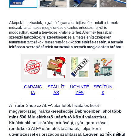
A képek illusztrációk; a gyártó folyamatos fejlesztései miatt a termék
műszaki tartalma és megjelenése előzetes értesítés nélkül is
módosulhat, ezért a tényleges kivitel eltérhet. A termék leírásban
szereplő tartozékok, felszereltségek és a megjelenített képeken
feltüntetett tartozékok, felszereltségek közötti
eltérés esetén
,
a termék
leírásban szereplő tételek tartoznak a termék megjelenített árához.
GARANC
SZÁLLÍT
ÜGYINTÉ
SEGÍTÜN
IA
ÁS
ZÉS
K
A Trailer Shop az ALFA utánfutók hivatalos kelet-
magyarországi márkakereskedője Debrecenben, ahol
több
mint 500 féle elérhető utánfutó közül választhat
.
Kínálatunkban kizárólag minőségi, gyári garanciával
rendelkező ALFA utánfutók találhatók, teljes körű
ügyintézéssel és országos szállítással.
Legyen az fék nélküli