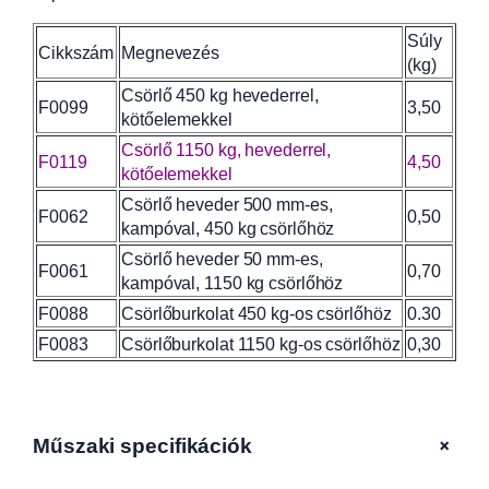
r
Súly
e
Cikkszám
Megnevezés
(kg)
l
,
Csörlő 450 kg hevederrel,
F0099
3,50
b
kötőelemekkel
u
Csörlő 1150 kg, hevederrel,
F0119
4,50
r
kötőelemekkel
k
Csörlő heveder 500 mm-es,
o
F0062
0,50
kampóval, 450 kg csörlőhöz
l
Csörlő heveder 50 mm-es,
t
F0061
0,70
kampóval, 1150 kg csörlőhöz
,
k
F0088
Csörlőburkolat 450 kg-os csörlőhöz
0.30
ö
F0083
Csörlőburkolat 1150 kg-os csörlőhöz
0,30
t
ő
e
l
+
Műszaki specifikációk
e
m