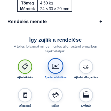
e
Tömeg
4.50 kg
Attribútumok
Érték
k
Méretek
24 × 30 × 20 mm
k
e
Rendelés menete
+
l
,
a
Így zajlik a rendelése
k
é
A teljes folyamat minden fontos állomásáról e-mailben
tájékoztatjuk.
p
i
l
✉️
📋
🤝
l
u
Ajánlatkérés
Ajánlat elküldése
Ajánlat elfogadása
s
z
t
🧾
💳
🏭
r
á
c
Díjbekérő
Előleg
Gyártás