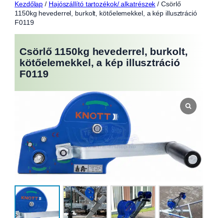
Kezdőlap
/
Hajószállító tartozékok/ alkatrészek
/ Csörlő
1150kg hevederrel, burkolt, kötőelemekkel, a kép illusztráció
F0119
Csörlő 1150kg hevederrel, burkolt,
kötőelemekkel, a kép illusztráció
F0119