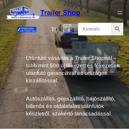
Ugrás
a
Trailer Shop
tartalomhoz
0
Utánfutó vásárlás a Trailer Shopnál –
több mint 500 új fékezett és fékezetlen
utánfutó garanciával és országos
kiszállítással.
Autószállító, gépszállító, hajószállító,
billenős és oldalafalas utánfutók
készletről, szakértő tanácsadással.