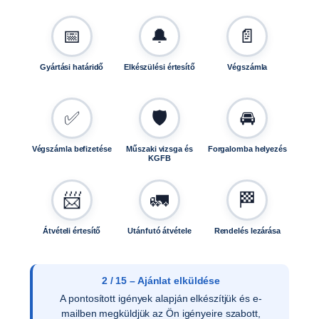
i
ó
📅
🔔
📄
F
0
1
Gyártási határidő
Elkészülési értesítő
Végszámla
1
9
m
✅
🛡️
🚘
e
n
Végszámla befizetése
Műszaki vizsga és
Forgalomba helyezés
n
KGFB
y
i
📨
🚛
🏁
s
é
Átvételi értesítő
Utánfutó átvétele
Rendelés lezárása
g
2 / 15 – Ajánlat elküldése
A pontosított igények alapján elkészítjük és e-
mailben megküldjük az Ön igényeire szabott,