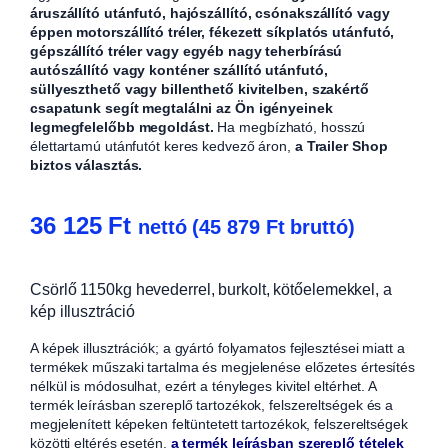
áruszállító utánfutó, hajószállító, csónakszállító vagy
éppen motorszállító tréler, fékezett síkplatós utánfutó,
gépszállító tréler vagy egyéb nagy teherbírású
autószállító vagy konténer szállító utánfutó,
süllyeszthető vagy billenthető kivitelben, szakértő
csapatunk segít megtalálni az Ön igényeinek
legmegfelelőbb megoldást.
Ha megbízható, hosszú
élettartamú utánfutót keres kedvező áron,
a Trailer Shop
biztos választás.
36 125
Ft
nettó (
45 879
Ft
bruttó)
Csörlő 1150kg hevederrel, burkolt, kötőelemekkel, a
kép illusztráció
A képek illusztrációk; a gyártó folyamatos fejlesztései miatt a
termékek műszaki tartalma és megjelenése előzetes értesítés
nélkül is módosulhat, ezért a tényleges kivitel eltérhet. A
termék leírásban szereplő tartozékok, felszereltségek és a
megjelenített képeken feltüntetett tartozékok, felszereltségek
közötti eltérés esetén,
a termék leírásban szereplő tételek