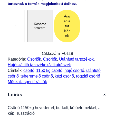
tartoznak a termék megjelenített árához.
C
Áraj
s
ánla
ö
Kosárba
tot
teszem
r
Kér
l
ek
ő
1
1
Cikkszám:
F0119
5
Kategória:
Csörlők
, 
Csörlők
, 
Utánfutó tartozékok
, 
0
Hajószállító tartozékok/ alkatrészek
k
Címkék:
csörlő
, 
1150 kg csörlő
, 
hajó csörlő
, 
utánfutó
g
csörlő
, 
teheremelő csörlő
, 
kézi csörlő
, 
rögzítő csörlő
h
Műszaki specifikációk
e
v
+
Leírás
e
d
Csörlő 1150kg hevederrel, burkolt, kötőelemekkel, a
e
kép illusztráció
r