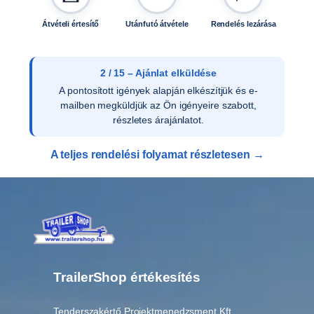
ö
t
Átvételi értesítő
Utánfutó átvétele
Rendelés lezárása
ő
e
l
2 / 15 – Ajánlat elküldése
e
A pontosított igények alapján elkészítjük és e-
m
mailben megküldjük az Ön igényeire szabott,
e
részletes árajánlatot.
k
k
A teljes rendelési folyamat részletesen →
e
l
,
k
p
l
.
T
TrailerShop értékesítés
H
0
Tenderszakértő Projektmenedzsment Kft.