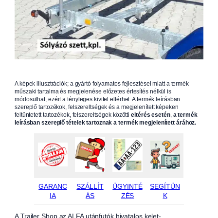
A képek illusztrációk; a gyártó folyamatos fejlesztései miatt a termék
műszaki tartalma és megjelenése előzetes értesítés nélkül is
módosulhat, ezért a tényleges kivitel eltérhet. A termék leírásban
szereplő tartozékok, felszereltségek és a megjelenített képeken
feltüntetett tartozékok, felszereltségek közötti
eltérés esetén
,
a termék
leírásban szereplő tételek tartoznak a termék megjelenített árához.
GARANC
SZÁLLÍT
ÜGYINTÉ
SEGÍTÜN
IA
ÁS
ZÉS
K
A Trailer Shop az ALFA utánfutók hivatalos kelet-