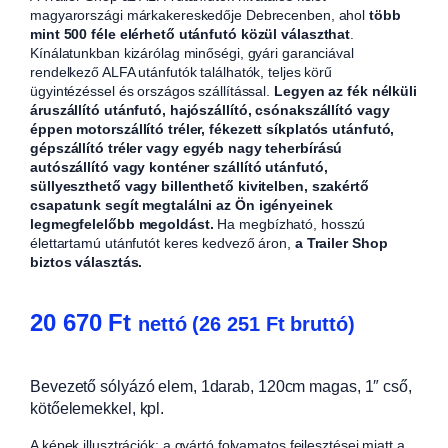
magyarországi márkakereskedője Debrecenben, ahol
több
mint 500 féle elérhető utánfutó közül választhat
.
Kínálatunkban kizárólag minőségi, gyári garanciával
rendelkező ALFA utánfutók találhatók, teljes körű
ügyintézéssel és országos szállítással.
Legyen az fék nélküli
áruszállító utánfutó, hajószállító, csónakszállító vagy
éppen motorszállító tréler, fékezett síkplatós utánfutó,
gépszállító tréler vagy egyéb nagy teherbírású
autószállító vagy konténer szállító utánfutó,
süllyeszthető vagy billenthető kivitelben, szakértő
csapatunk segít megtalálni az Ön igényeinek
legmegfelelőbb megoldást.
Ha megbízható, hosszú
élettartamú utánfutót keres kedvező áron,
a Trailer Shop
biztos választás.
20 670
Ft
nettó (
26 251
Ft
bruttó)
Bevezető sólyázó elem, 1darab, 120cm magas, 1″ cső,
kötőelemekkel, kpl.
A képek illusztrációk; a gyártó folyamatos fejlesztései miatt a