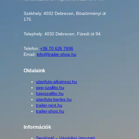
0
3
Székhely: 4032 Debrecen, Böszörményi út
2
175.
m
e
Telephely: 4032 Debrecen, Füredi út 94.
n
n
y
Telefon:
+36 70 626 7696
Email:
info@trailer-shop.hu
i
s
é
Oldalaink
g
utanfuto-alkatresz.hu
gep-szallito.hu
hajoszallito.hu
utanfuto-berles.hu
trailer-rent.hu
trailer-shop.hu
Információk
Segítünk! – Vásárlási útmutató