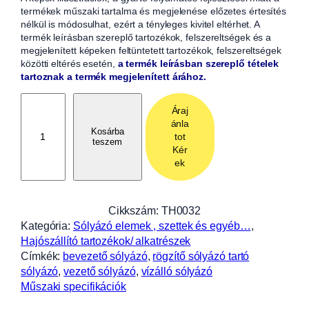
termékek műszaki tartalma és megjelenése előzetes értesítés
nélkül is módosulhat, ezért a tényleges kivitel eltérhet. A
termék leírásban szereplő tartozékok, felszereltségek és a
megjelenített képeken feltüntetett tartozékok, felszereltségek
közötti eltérés esetén,
a termék leírásban szereplő tételek
tartoznak a termék megjelenített árához.
B
Áraj
e
ánla
v
Kosárba
tot
teszem
e
Kér
z
ek
e
t
ő
Cikkszám:
TH0032
s
Kategória:
Sólyázó elemek , szettek és egyéb…
, 
ó
Hajószállító tartozékok/ alkatrészek
l
Címkék:
bevezető sólyázó
, 
rögzítő sólyázó tartó
y
sólyázó
, 
vezető sólyázó
, 
vízálló sólyázó
á
Műszaki specifikációk
z