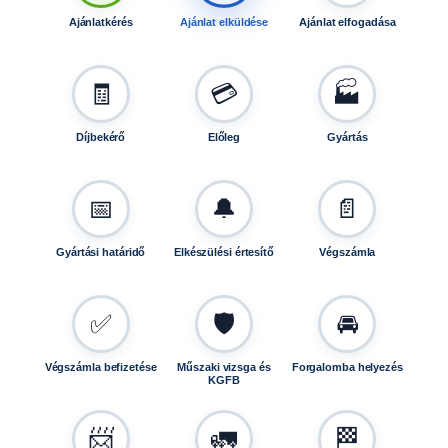
4
Ajánlatkérés
Ajánlat elküldése
Ajánlat elfogadása
c
m
m
🧾
💳
🏭
a
g
Díjbekérő
Előleg
Gyártás
a
s
,
📅
🔔
📄
5
1
Gyártási határidő
Elkészülési értesítő
Végszámla
c
m
s
✅
🛡️
🚘
z
é
Végszámla befizetése
Műszaki vizsga és
Forgalomba helyezés
l
KGFB
e
s
📨
🚛
🏁
k