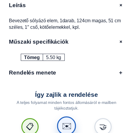
ó
+
Leírás
e
l
Bevezető sólyázó elem, 1darab, 124cm magas, 51 cm
e
széles, 1″ cső, kötőelemekkel, kpl.
m
,
1
+
Műszaki specifikációk
d
a
Tömeg
5.50 kg
Attribútumok
Érték
r
a
Rendelés menete
+
b
,
1
"
Így zajlik a rendelése
c
A teljes folyamat minden fontos állomásáról e-mailben
s
tájékoztatjuk.
ő
,
✉️
📋
🤝
1
2