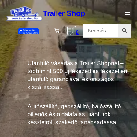
Ugrás
a
Trailer Shop
tartalomhoz
0
Utánfutó vásárlás a Trailer Shopnál –
több mint 500 új fékezett és fékezetlen
utánfutó garanciával és országos
kiszállítással.
Autószállító, gépszállító, hajószállító,
billenős és oldalafalas utánfutók
készletről, szakértő tanácsadással.