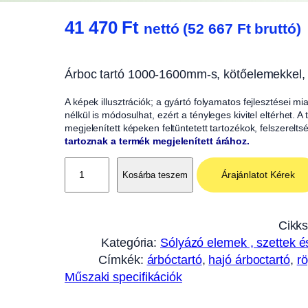
41 470
Ft
nettó (
52 667
Ft
bruttó)
Árboc tartó 1000-1600mm-s, kötőelemekkel, 
A képek illusztrációk; a gyártó folyamatos fejlesztései m
nélkül is módosulhat, ezért a tényleges kivitel eltérhet. 
megjelenített képeken feltüntetett tartozékok, felszerelts
tartoznak a termék megjelenített árához.
Á
Árajánlatot Kérek
Kosárba teszem
r
b
ó
Cikk
c
Kategória:
Sólyázó elemek , szettek 
t
Címkék:
árbóctartó
, 
hajó árboctartó
, 
rö
a
Műszaki specifikációk
r
t