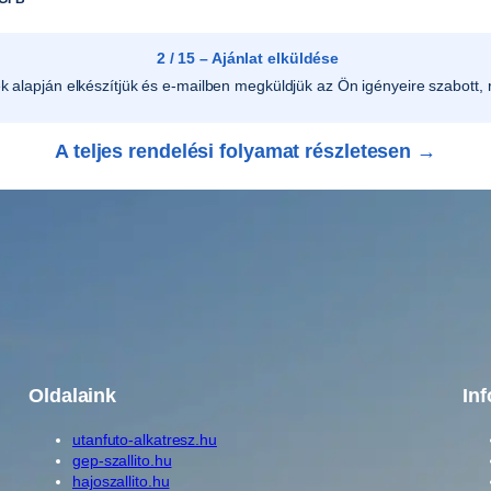
2 / 15 – Ajánlat elküldése
ek alapján elkészítjük és e-mailben megküldjük az Ön igényeire szabott, r
A teljes rendelési folyamat részletesen →
Oldalaink
In
utanfuto-alkatresz.hu
gep-szallito.hu
hajoszallito.hu