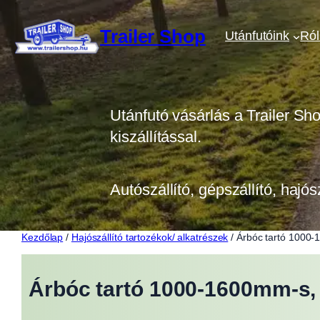
Ugrás
a
Trailer Shop
Utánfutóink
Ró
tartalomhoz
Utánfutó vásárlás a Trailer Sh
kiszállítással.
Autószállító, gépszállító, hajós
Kezdőlap
/
Hajószállító tartozékok/ alkatrészek
/ Árbóc tartó 1000-
Árbóc tartó 1000-1600mm-s, 