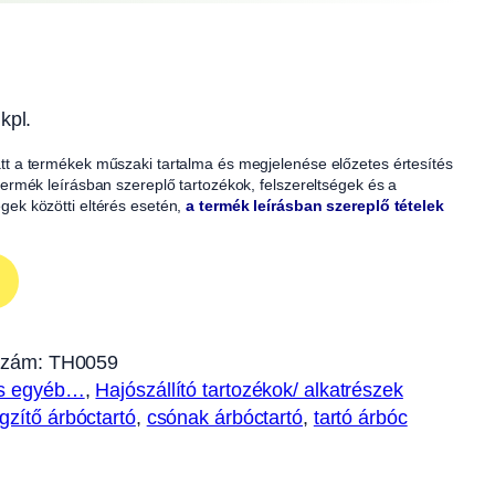
kpl.
iatt a termékek műszaki tartalma és megjelenése előzetes értesítés
A termék leírásban szereplő tartozékok, felszereltségek és a
égek közötti eltérés esetén,
a termék leírásban szereplő tételek
szám:
TH0059
és egyéb…
, 
Hajószállító tartozékok/ alkatrészek
gzítő árbóctartó
, 
csónak árbóctartó
, 
tartó árbóc