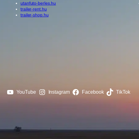
utanfuto-berles.hu
trailer-rent.hu
trailer-shop.hu
YouTube
Instagram
Facebook
TikTok