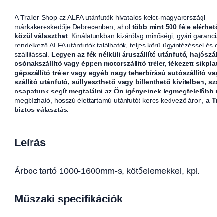
A Trailer Shop az ALFA utánfutók hivatalos kelet-magyarországi
márkakereskedője Debrecenben, ahol
több mint 500 féle elérhet
közül választhat
. Kínálatunkban kizárólag minőségi, gyári garanci
rendelkező ALFA utánfutók találhatók, teljes körű ügyintézéssel és
szállítással.
Legyen az fék nélküli áruszállító utánfutó, hajószál
csónakszállító vagy éppen motorszállító tréler, fékezett síkpla
gépszállító tréler vagy egyéb nagy teherbírású autószállító v
szállító utánfutó, süllyeszthető vagy billenthető kivitelben, sz
csapatunk segít megtalálni az Ön igényeinek legmegfelelőbb
megbízható, hosszú élettartamú utánfutót keres kedvező áron,
a T
biztos választás.
Leírás
Árboc tartó 1000-1600mm-s, kötőelemekkel, kpl.
Műszaki specifikációk