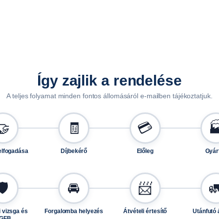
0
5
9
m
e
n
Így zajlik a rendelése
n
y
A teljes folyamat minden fontos állomásáról e-mailben tájékoztatjuk.
i
s
🤝
🧾
💳

é
g
elfogadása
Díjbekérő
Előleg
Gyár
🛡️
🚘
📨

 vizsga és
Forgalomba helyezés
Átvételi értesítő
Utánfutó 
GFB