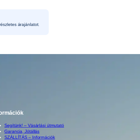
észletes árajánlatot.
formációk
Segítünk! – Vásárlási útmutató
Garancia, Jótállás
SZÁLLÍTÁS – Információk