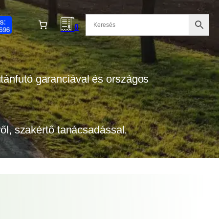
0
 utánfutó garanciával és országos
tről, szakértő tanácsadással.