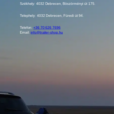
Székhely: 4032 Debrecen, Böszörményi út 175.
Telephely: 4032 Debrecen, Füredi út 94.
Telefon:
+36 70 626 7696
Email:
info@trailer-shop.hu