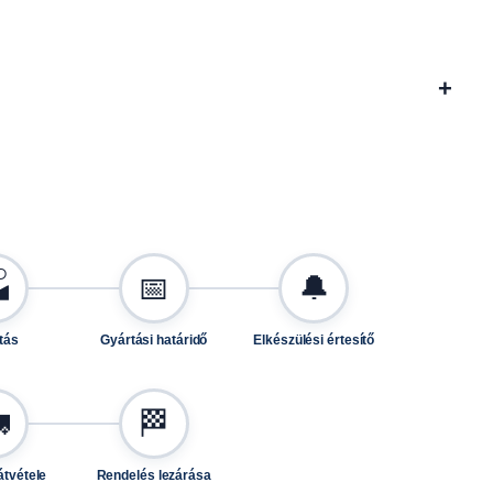
+

📅
🔔
tás
Gyártási határidő
Elkészülési értesítő

🏁
átvétele
Rendelés lezárása