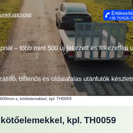
lunk
Kapcsolat
opnál – több mint 500 új fékezett és fékezetlen
zállító, billenős és oldalafalas utánfutók készle
1600mm-s, kötőelemekkel, kpl. TH0059
kötőelemekkel, kpl. TH0059