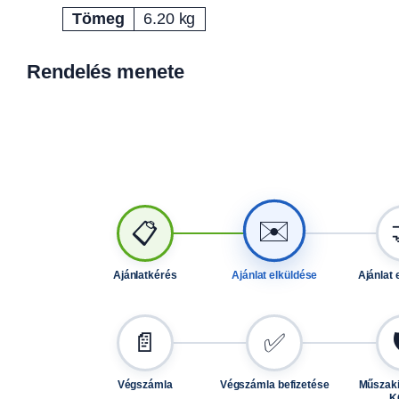
Tömeg
6.20 kg
Attribútumok
Érték
Rendelés menete
✉️
📋
Ajánlatkérés
Ajánlat elküldése
Ajánlat 
📄
✅
Végszámla
Végszámla befizetése
Műszaki
K