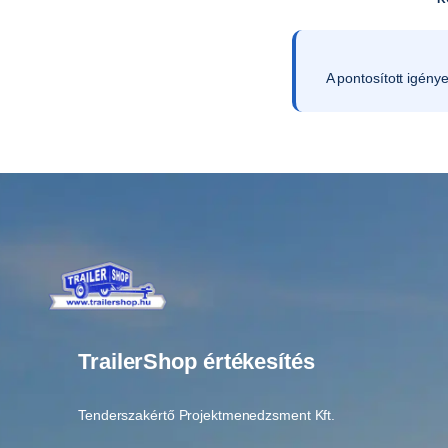
A pontosított igény
TrailerShop értékesítés
Tenderszakértő Projektmenedzsment Kft.