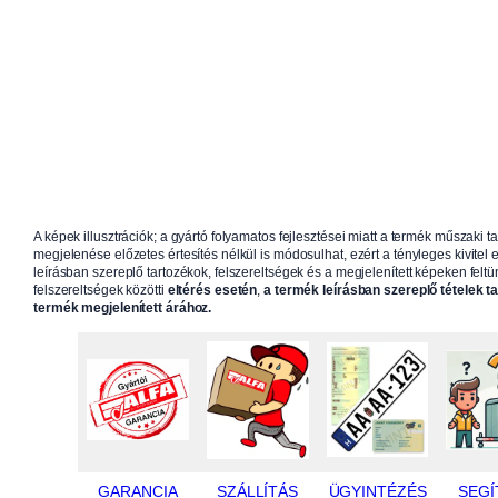
A képek illusztrációk; a gyártó folyamatos fejlesztései miatt a termék műszaki t
megjelenése előzetes értesítés nélkül is módosulhat, ezért a tényleges kivitel e
leírásban szereplő tartozékok, felszereltségek és a megjelenített képeken feltün
felszereltségek közötti
eltérés esetén
,
a termék leírásban szereplő tételek t
termék megjelenített árához.
GARANCIA
SZÁLLÍTÁS
ÜGYINTÉZÉS
SEGÍ