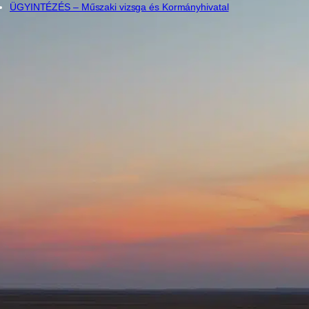
ÜGYINTÉZÉS – Műszaki vizsga és Kormányhivatal